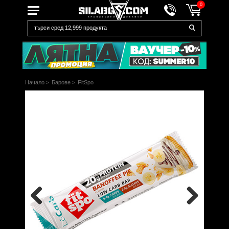
0
Начало
>
Барове
>
FitSpo
Previous
Next