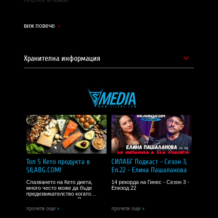
Уебсайт на производителя -
https://fitspo.zone/
виж повече
Хранителна информация
Топ 5 Кето продукта в
СИЛАБГ Подкаст - Сезон 3,
SILABG.COM!
Еп.22 - Елина Пашаланова
Спазването на Кето диета,
14 рекорда на Гинес - Сезон 3 -
много често може да бъде
Епизод 22
предизвикателство когато
спортуваш активно. Понякога
имаш нужда от протеинов бар,
прочети още
>
прочети още
>
но голяма част от тях са с
високо количество