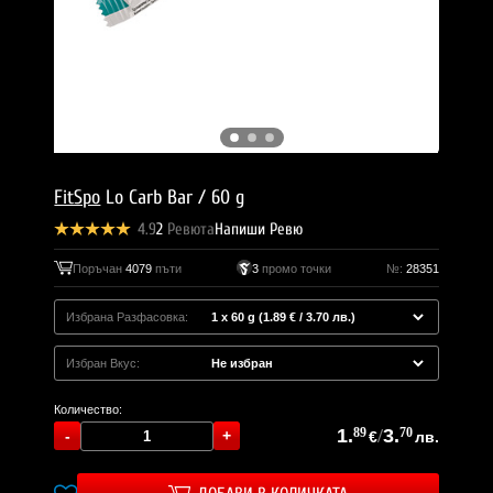
FitSpo
Lo Carb Bar / 60 g
4.9
2
Ревюта
Напиши Ревю
Поръчан
4079
пъти
3
промо точки
№:
28351
Избрана Разфасовка:
Избран Вкус:
Количество:
1.
89
/
3.
70
€
лв.