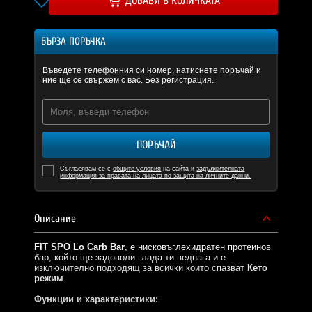
ДОБАВИ В КОЛИЧКАТА
БЪРЗА ПОРЪЧКА
Въведете телефонния си номер, натиснете поръчай и
ние ще се свържем с вас. Без регистрация.
ПОРЪЧАЙ
Съгласявам се с
общите условия
на сайта и
задължителната
информация за правата на лицата по защита на личните данни.
Описание
FIT SPO Lo Carb Bar
, е нисковъглехидратен протеинов
бар, който ще задоволи глада ти веднага и е
изключително подходящ за всички които спазват
Кето
режим
.
Функции и характеристики: