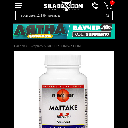
0
Начало
>
Екстракти
>
MUSHROOM WISDOM