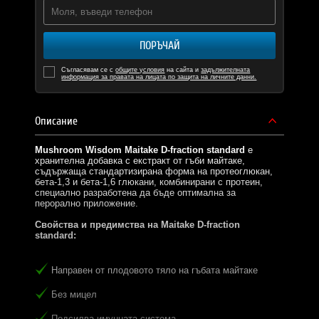
ПОРЪЧАЙ
Съгласявам се с
общите условия
на сайта и
задължителната
информация за правата на лицата по защита на личните данни.
Описание
Mushroom Wisdom Maitake D-fraction standard
е
хранителна добавка с екстракт от гъби майтаке,
съдържаща стандартизирана форма на протеоглюкан,
бета-1,3 и бета-1,6 глюкани, комбинирани с протеин,
специално разработена да бъде оптимална за
перорално приложение.
Свойства и предимства на Maitake D-fraction
standard:
Направен от плодовото тяло на гъбата майтаке
Без мицел
Подсилва имунната система