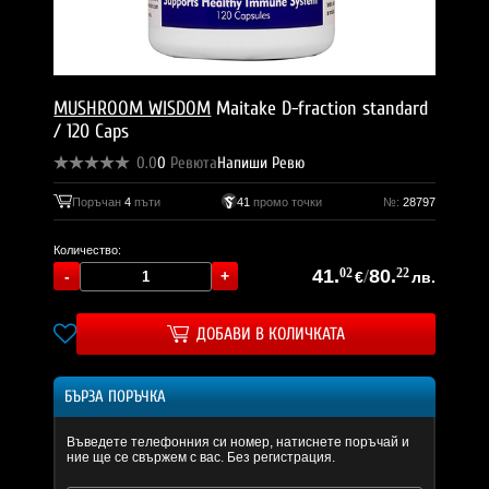
MUSHROOM WISDOM
Maitake D-fraction standard
/ 120 Caps
0.0
0
Ревюта
Напиши Ревю
Поръчан
4
пъти
41
промо точки
№:
28797
Количество:
41.
02
/
80.
22
€
лв.
ДОБАВИ В КОЛИЧКАТА
БЪРЗА ПОРЪЧКА
Въведете телефонния си номер, натиснете поръчай и
ние ще се свържем с вас. Без регистрация.