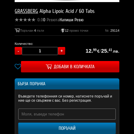
GRASSBERG
Alpha Lipoic Acid / 60 Tabs
0.0
0
Ревюта
Напиши Ревю
Поръчан
4
пъти
12
промо точки
№:
29114
Количество:
12.
99
/
25.
41
€
лв.
ДОБАВИ В КОЛИЧКАТА
БЪРЗА ПОРЪЧКА
Въведете телефонния си номер, натиснете поръчай и
ние ще се свържем с вас. Без регистрация.
ПОРЪЧАЙ