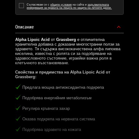
Съгласявам се с
общите условия
на сайта и
задължителната
информация за правата на лицата по защита на личните данни.
Описание
Alpha Lipoic Acid
от
Grassberg
е отличителна
хранителна добавка с доказани многостранни ползи за
здравето. Тя съдържа висококачествена алфа липоева
киселина, известна с ролята си за подобряване на
здравословното състояние, играейки важна роля в
клетъчното възстановяване.
Свойства и предимства на Alpha Lipoic Acid от
Grassberg:
Предлага мощна антиоксидантна подкрепа
Подобрява енергийния метаболизъм
Регулира кръвната захар
Оказва подкрепа на нервната система
Подобрява здравето на кожата