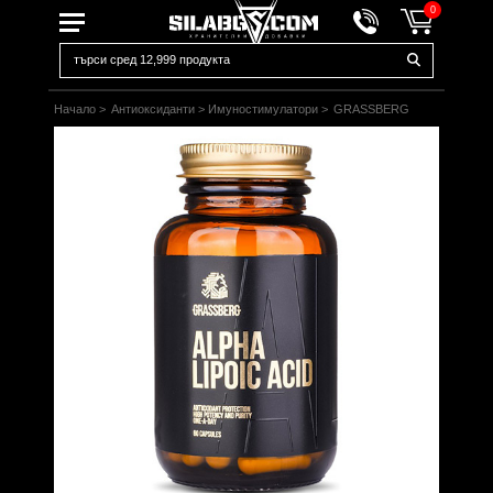
0
Начало
>
Антиоксиданти
>
Имуностимулатори
>
GRASSBERG