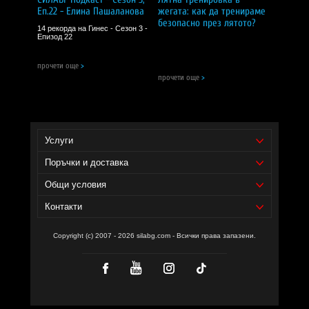
Хранителните добавки не трябва да заместват
Еп.22 - Елина Пашаланова
жегата: как да тренираме
балансираната диета.
безопасно през лятото?
14 рекорда на Гинес - Сезон 3 -
Не превишавайте препоръчителния дневен прием.
Епизод 22
Дръжте далеч от малки деца.
прочети още
>
прочети още
>
Сила БГ Тийм!
Доставчик на продукта - И фудс ЕООД.
Уебсайт на производителя -
Услуги
https://grassberg.bg/grassberg/
Поръчки и доставка
Общи условия
Контакти
Copyright (c) 2007 - 2026 silabg.com - Всички права запазени.