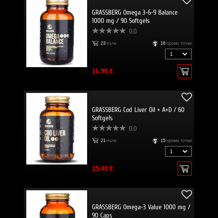
GRASSBERG Omega 3-6-9 Balance
1000 mg / 90 Softgels
0.0
23
пъти
16
промо точки
16.99 €
GRASSBERG Cod Liver Oil + A+D / 60
Softgels
0.0
21
пъти
15
промо точки
15.49 €
GRASSBERG Omega-3 Value 1000 mg /
90 Caps