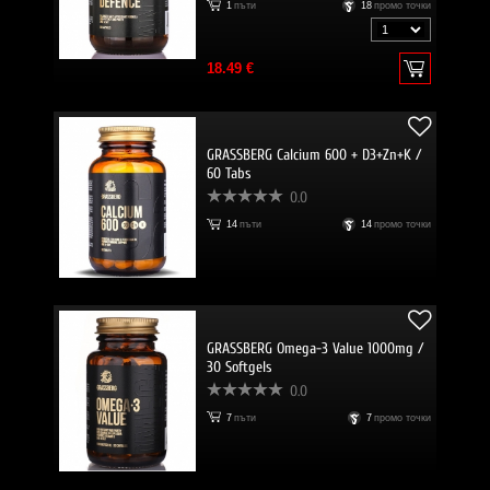
1
пъти
18
промо точки
18.49 €
GRASSBERG Calcium 600 + D3+Zn+K /
60 Tabs
0.0
14
пъти
14
промо точки
GRASSBERG Omega-3 Value 1000mg /
30 Softgels
0.0
7
пъти
7
промо точки