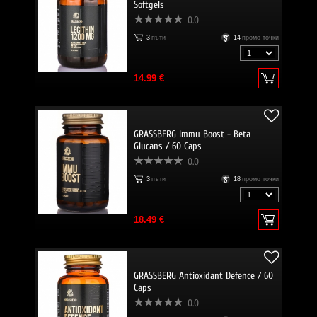
Softgels
0.0
3
пъти
14
промо точки
14.99 €
GRASSBERG Immu Boost - Beta
Glucans / 60 Caps
0.0
3
пъти
18
промо точки
18.49 €
GRASSBERG Antioxidant Defence / 60
Caps
0.0