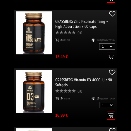
GRASSBERG Zinc Picolinate 15mg -
High Absorbtion / 60 Caps
0.0
33
пъти
13
промо точки
13.49 €
GRASSBERG Vitamin D3 4000 IU / 90
Softgels
0.0
24
пъти
16
промо точки
16.99 €