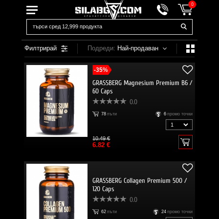
0
Филтрирай
Подреди:
Най-продаван
-35%
GRASSBERG Magnesium Premium B6 /
60 Caps
0.0
78
пъти
6
промо точки
10.49 €
6.82 €
GRASSBERG Collagen Premium 500 /
120 Caps
0.0
62
пъти
24
промо точки