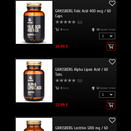
GRASSBERG Folic Acid 400 mcg / 60
Caps
0.0
4
пъти
16
промо точки
16.49 €
GRASSBERG Alpha Lipoic Acid / 60
Tabs
0.0
4
пъти
12
промо точки
12.99 €
GRASSBERG Lecithin 1200 mg / 60