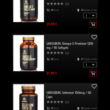
0.0
19
пъти
15
промо точки
15.59 €
GRASSBERG Omega-3 Premium 1200
mg / 90 Softgels
0.0
18
пъти
27
промо точки
27.99 €
GRASSBERG Selenium 100mcg / 60
Caps
0.0
15
пъти
12
промо точки