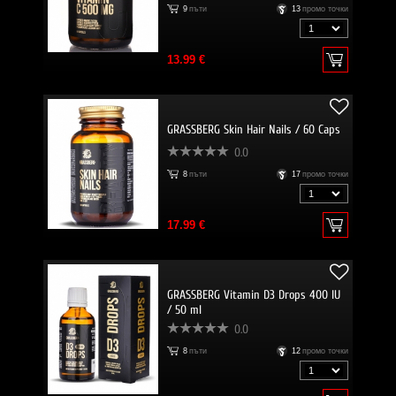
9
пъти
13
промо точки
13.99 €
GRASSBERG Skin Hair Nails / 60 Caps
0.0
8
пъти
17
промо точки
17.99 €
GRASSBERG Vitamin D3 Drops 400 IU
/ 50 ml
0.0
8
пъти
12
промо точки