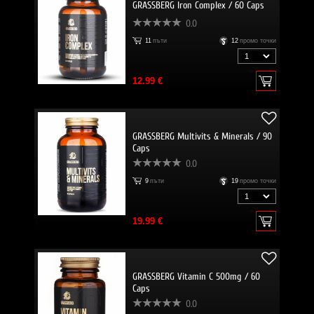
GRASSBERG Iron Complex / 60 Caps
0.0
11
пъти
12
промо точки
12.99 €
GRASSBERG Multivits & Minerals / 90
Caps
0.0
9
пъти
19
промо точки
19.99 €
GRASSBERG Vitamin C 500mg / 60
Caps
0.0