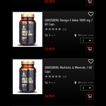
12.49 €
GRASSBERG Omega-3 Value 1000 mg /
60 Caps
0.0
5
пъти
13
промо точки
13.49 €
GRASSBERG Multivits & Minerals / 60
Caps
0.0
5
пъти
16
промо точки
16.99 €