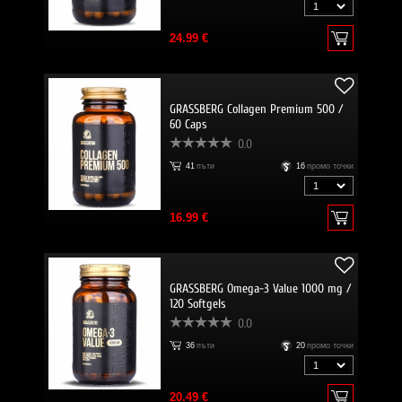
24.99 €
GRASSBERG Collagen Premium 500 /
60 Caps
0.0
41
пъти
16
промо точки
16.99 €
GRASSBERG Omega-3 Value 1000 mg /
120 Softgels
0.0
36
пъти
20
промо точки
20.49 €