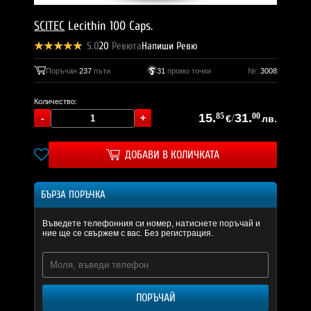
SCITEC
Lecithin 100 Caps.
5.0
20
Ревюта
Напиши Ревю
Поръчан
237
пъти
31
промо точки
№:
3008
Количество:
15.
85
/
31.
00
€
лв.
ДОБАВИ В КОЛИЧКАТА
БЪРЗА ПОРЪЧКА
Въведете телефонния си номер, натиснете поръчай и
ние ще се свържем с вас. Без регистрация.
ПОРЪЧАЙ