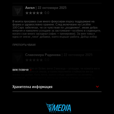
Ангел
| 22 октомври 2025
СИЛА БГ Тийм!
0.0
В моята програма съм много фокусиран върху поддържане на
форма и здравословно хранене. След включване на Lecithin
100 Caps забелязах, че се чувствам по‑„раздвижен“, имам добра
Доставчик на продукта - И фудс ЕООД.
енергия и намалено усещане за застояване—особено в седмиците,
когато съм много заседнал (офис + тренировки). За мен това е
Уебсайт на производителя -
https://scitecnutrition.com/
една от онези „тихи“ добавки, които вършат работа. Добър избор
ПРЕПОРЪЧВАМ!
Славомира Радинева
| 22 октомври 2025
0.0
Ползвам Lecithin от Scitec вече 2 месеца – усещам, че кожата ми е
виж повече
по‑чиста, а както се оказа, и холестеролните стойности ми са
малко по‑добри. Като жена, която следи здравето си активно,
оценявам, че капсулата е лесна за прием и нямам усещане за
тежест или дискомфорт. Отличен продукт
Хранителна информация
ПРЕПОРЪЧВАМ!
Калоян Николов
| 22 октомври 2025
0.0
След като започнах да приемам Lecithin 100 Caps, усетих реална