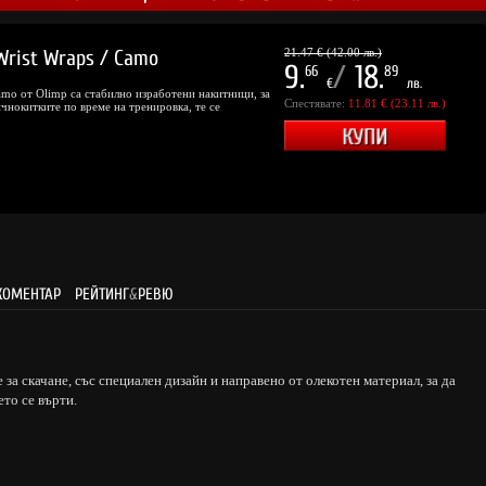
Wrist Wraps / Camo
21.47 € (42.00 лв.)
9.
/
18.
66
89
€
лв.
Camo от Olimp са стабилно изработени накитници, за
Спестявате:
11.81 € (23.11 лв.)
чнокитките по време на тренировка, те се
КОМЕНТАР
РЕЙТИНГ
&
РЕВЮ
е за скачане, със специален дизайн и направено от олекотен материал, за да
ето се върти.