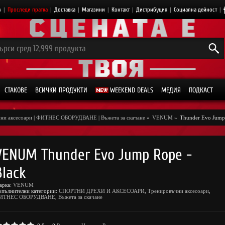
з
|
Проследи пратка
|
Доставка
|
Магазини
|
Контакт
|
Дистрибуция
|
Социална дейност
|
СТАКОВЕ
ВСИЧКИ ПРОДУКТИ
WEEKEND DEALS
МЕДИЯ
ПОДКАСТ
ни аксесоари
|
ФИТНЕС ОБОРУДВАНЕ
|
Въжета за скачане
»
VENUM
»
Thunder Evo Jump 
VENUM Thunder Evo Jump Rope -
Black
арка:
VENUM
опълнителни категории:
СПОРТНИ ДРЕХИ И АКСЕСОАРИ
,
Тренировъчни аксесоари
,
ИТНЕС ОБОРУДВАНЕ
,
Въжета за скачане