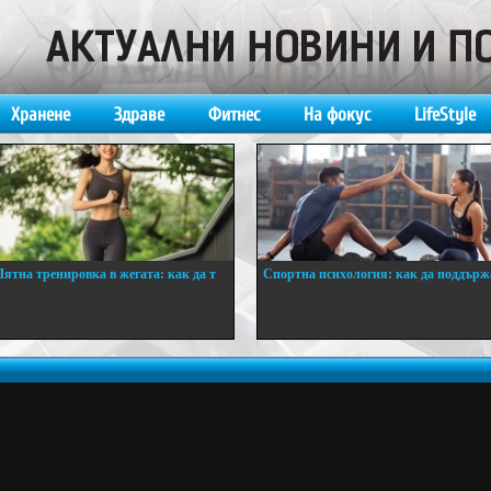
Хранене
Здраве
Фитнес
На фокус
LifeStyle
Лятна тренировка в жегата: как да т
Спортна психология: как да поддърж
..
...