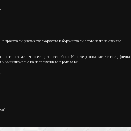
е
а краката си, увеличете скоростта и бързината си с това въже за скачане
качане са незаменим аксесоар за всеки боец. Нашите разполагат със специфична
 и минимизиране на напрежението в ръката ви.
!
om/