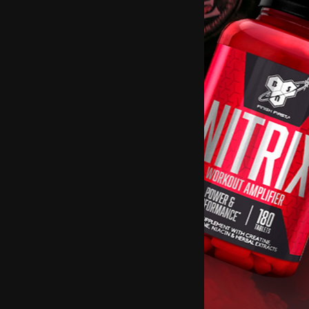
SCITEC Super Powerlifting Leather B
Black
...