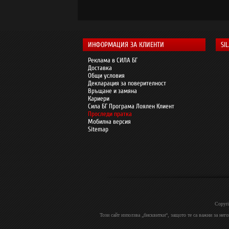
ИНФОРМАЦИЯ ЗА КЛИЕНТИ
SI
Реклама в СИЛА БГ
Доставка
Общи условия
Декларация за поверителност
Връщане и замяна
Кариери
Сила БГ Програма Лоялен Клиент
Проследи пратка
Мобилна версия
Sitemap
Copyri
Този сайт използва „бисквитки“, защото те са важни за нег