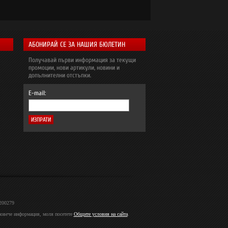
АБОНИРАЙ СЕ ЗА НАШИЯ БЮЛЕТИН
Получавай първи информация за текущи
промоции, нови артикули, новини и
допълнителни отстъпки.
E-mail:
2200279
 повече информация, моля посетете
Общите условия на сайта
.