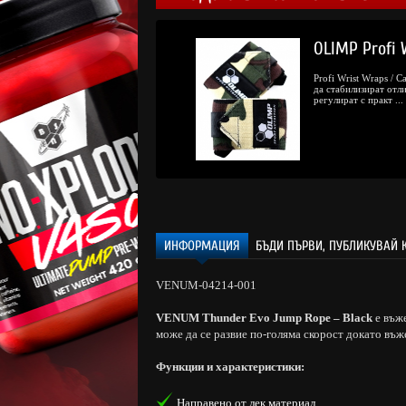
4.
/
68.
OLIMP Profi 
77
00
€
лв.
Profi Wrist Wraps / 
да стабилизират отли
регулират с практ ...
ИНФОРМАЦИЯ
БЪДИ ПЪРВИ, ПУБЛИКУВАЙ 
VENUM-04214-001
VENUM Thunder Evo Jump Rope – Black
е въж
може да се развие по-голяма скорост докато въж
Функции и характеристики:
Направено от лек материал