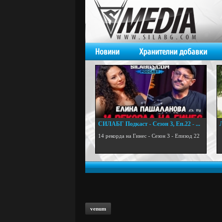
Новини
Хранителни добавки
СИЛАБГ Подкаст - Сезон 3, Еп.22 - ...
.
14 рекорда на Гинес - Сезон 3 - Епизод 22
venum