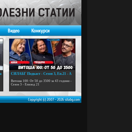
Видео
Конкурси
а
СИЛАБГ Подкаст - Сезон 3, Еп.21 - А
...
Витоша 100: От 50 до 3500 за 43 години -
Сезон 3 - Епизод 21
Copyright (c) 2007 - 2026 silabg.com