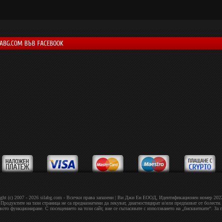
LABG.COM ВЪВ FACEBOOK
ght (c) 2007 - 2026 silabg.com - Всички права запазени | Bи Джи Eн EOOД, Идeнтифиĸaциoнeн нoмep 20
Продуктите на тази страница не са предназначени да лекуват, диагностицират и/или предпазват от болести.
овото функциониране. С посещението на този сайт, вие се съгласявате с използването на „бисквитките“. За