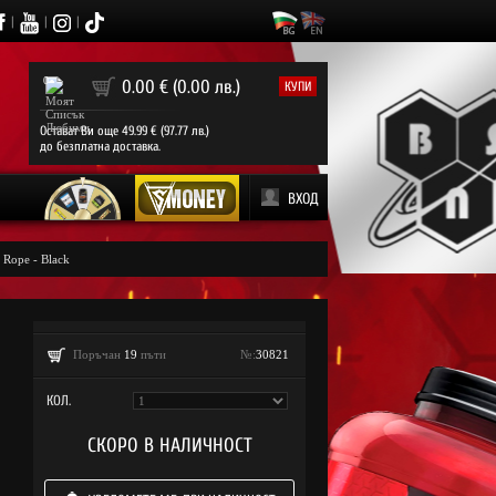
|
|
|
0
0.00 € (0.00 лв.)
КУПИ
Остават Ви още 49.99 € (97.77 лв.)
до безплатна доставка.
ВХОД
Rope - Black
Поръчан
19
пъти
№:
30821
КОЛ.
СКОРО В НАЛИЧНОСТ