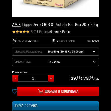
AMIX
Tigger Zero CHOCO Protein Bar Box 20 x 60 g
5.0
15
Ревюта
Напиши Ревю
Поръчан
227
пъти
79
промо точки
№:
31906
Избрана Разфасовка:
Избран Вкус:
Количество:
39.
88
/
78.
00
€
лв.
ДОБАВИ В КОЛИЧКАТА
БЪРЗА ПОРЪЧКА