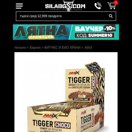
0
Начало
>
Барове
>
ФИТНЕС И БИО ХРАНИ
>
AMIX