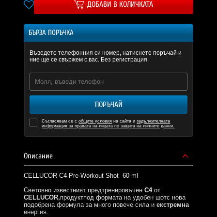
ДОБАВИ В КОЛИЧКАТА
БЪРЗА ПОРЪЧКА
Въведете телефонния си номер, натиснете поръчай и
ние ще се свържем с вас. Без регистрация.
ПОРЪЧАЙ
Съгласявам се с
общите условия
на сайта и
задължителната
информация за правата на лицата по защита на личните данни.
Описание
CELLUCOR C4 Pre-Workout Shot 60 ml
Световно известният предтренировъчен
C4
от
CELLUCOR
,
продуктпод формата на удобен шотс нова
подобрена формула за много повече сила и
екстремна
енергия.