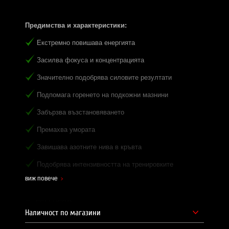
Предимства и характеристики:
Екстремно повишава енергията
Засилва фокуса и концентрацията
Значително подобрява силовите резултати
Подпомага горенето на подкожни мазнини
Забързва възстановяването
Премахва умората
Завишава азотните нива в кръвта
Подобрява интензивността на тренировките
виж повече
От
CELLUCOR
ни представят, добре познатия сред
световната бодибилдинг индустрия, един от най-
Наличност по магазини
мощните до момента предтренировъчни продукти, с
нова подобрена формула –
C4.
Значително подобрява