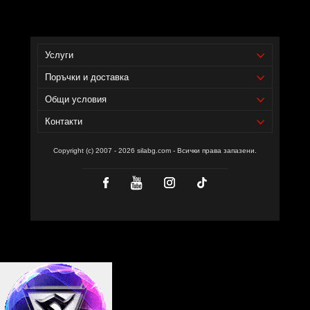
ИЗползвам го за контрол на мазниния си баланс. Подържа теглото
ми,заедно с режим н ахранене и средни по интензивнист
тренировки.Последните шест месеца съм 49 кг.Свалям или качвам
по килограм.
Услуги
ПРЕПОРЪЧВАМ!
Поръчки и доставка
Общи условия
Контакти
Copyright (c) 2007 - 2026 silabg.com - Всички права запазени.