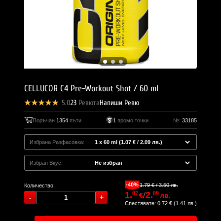
CELLUCOR
C4 Pre-Workout Shot / 60 ml
5.0
23
Ревюта
Напиши Ревю
Поръчан
1354
пъти
1
промо точки
№:
33185
Избрана Разфасовка:
Избран Вкус:
-40%
1.79 € / 3.50 лв.
Количество:
1.
07
/
2.
09
€
лв.
Спестявате: 0.72 € (1.41 лв.)