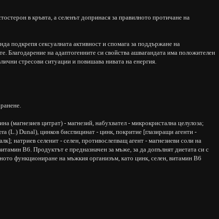
тостерон в кръвта, а селенът допринася за правилното протичане на
анда подкрепя сексуалната активност и спомага за поддържане на
е. Благодарение на адаптогенните си свойства ашвагандата има положителен
злични стресови ситуации и повишава нивата на енергия.
хранене.
на (магнезиев цитрат) - магнезий, набухвател - микрокристална целулоза;
ra (L.) Dunal), цинков бисглицинат - цинк, покритие [глазиращи агенти -
алк]; натриев селенит - селен, противослепващ агент - магнезиеви соли на
итамин В6. Продуктът е предназначен за мъже, за да допълнят диетата си с
ното функциониране на мъжкия организъм, като цинк, селен, витамин В6