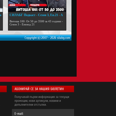
а
СИЛАБГ Подкаст - Сезон 3, Еп.21 - А
...
Витоша 100: От 50 до 3500 за 43 години -
Сезон 3 - Епизод 21
Copyright (c) 2007 - 2026 silabg.com
АБОНИРАЙ СЕ ЗА НАШИЯ БЮЛЕТИН
Получавай първи информация за текущи
промоции, нови артикули, новини и
допълнителни отстъпки.
E-mail: