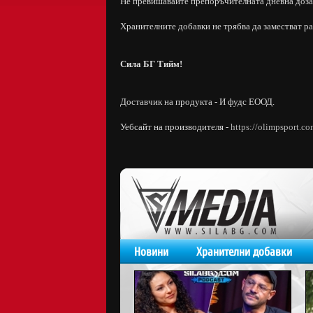
Не превишавайте препоръчителната дневна доза
Хранителните добавки не трябва да заместват р
Сила БГ Тийм!
Доставчик на продукта - И фудс ЕООД.
Уебсайт на производителя -
https://olimpsport.co
Новини
Хранителни добавки