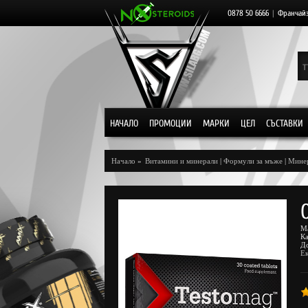
0878 50 6666
|
Франчай
НАЧАЛО
ПРОМОЦИИ
МАРКИ
ЦЕЛ
СЪСТАВКИ
Начало
»
Витамини и минерали
|
Формули за мъже
|
Мине
М
К
Д
Ек