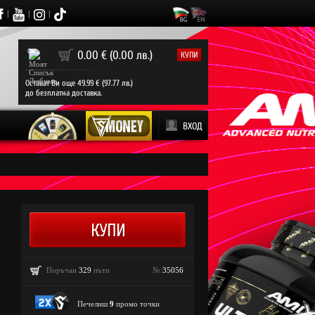
|
|
|
0
0.00 € (0.00 лв.)
КУПИ
Остават Ви още 49.99 € (97.77 лв.)
до безплатна доставка.
ВХОД
Поръчан
329
пъти
№:
35056
Печелиш
9
промо точки