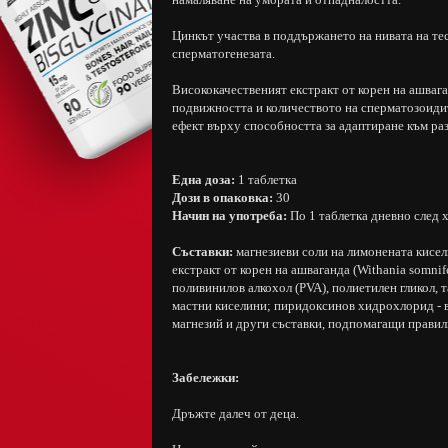
Цинкът участва в поддържането на нивата на тес
сперматогенезата.
Висококачественият екстракт от корен на ашваг
подвижността и количеството на сперматозоидит
ефект върху способността за адаптиране към ра
Една доза:
1 таблетка
Дози в опаковка:
30
Начин на употреба:
По 1 таблетка дневно след 
Съставки:
магнезиеви соли на лимонената кисели
екстракт от корен на ашваганда (Withania somnife
поливинилов алкохол (PVA), полиетилен гликол, т
мастни киселини; пиридоксинов хидрохлорид - в
магнезий и други съставки, подпомагащи правил
Забележки:
Дръжте далеч от деца.