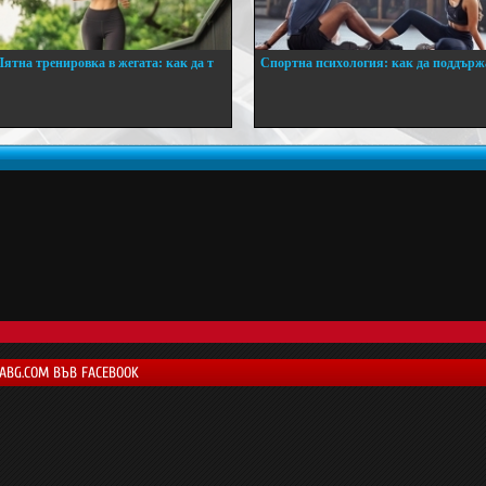
Лятна тренировка в жегата: как да т
Спортна психология: как да поддърж
..
...
LABG.COM ВЪВ FACEBOOK