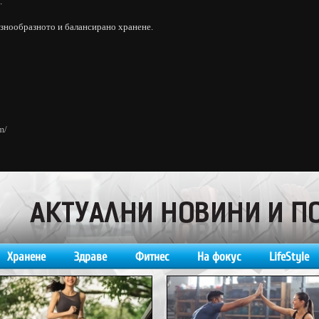
.
азнообразното и балансирано хранене.
m/
Хранене
Здраве
Фитнес
На фокус
LifeStyle