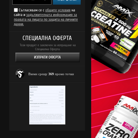
Съгласявам се с
общите условия
на
сайта и
задължителната информация за
правата на лицата по защита на личните
данни.
СПЕЦИАЛНА ОФЕРТА
Този продукт е заключен за изпращане на
Специална Оферта.
Вземи срещу
369
промо точки