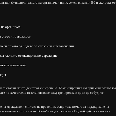
магащи функционирането на организма - цинк, селен, витамин В6 и екстракт от
 на организма.
а стрес и тревожност
то ви помага да бъдете по-спокойни и релаксирани
зва клетките от оксидативно увреждане
 възстановяването
кция
и съставки, които действат синергично. Комбинираният им прием ви позволява
ате по-качествено възстановяване след тренировка и дори да събудите
 на мускулите и синтеза на протеини, също така помага за поддържане на
 за вашите кости и стави. В комбинация с витамин В6, той действа в посока