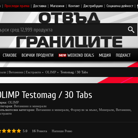
з
|
Проследи пратка
|
Доставка
|
Магазини
|
Контакт
|
Дистрибуция
|
Социална дейност
|
СТАКОВЕ
ВСИЧКИ ПРОДУКТИ
WEEKEND DEALS
МЕДИЯ
ПОДКАСТ
рали
|
Витамини
|
Екстракти
»
OLIMP
»
Testomag / 30 Tabs
OLIMP Testomag / 30 Tabs
арка:
OLIMP
атегория:
Витамини и минерали
опълнителни категории:
Витамини и минерали
,
Формули за мъже
,
Минерали
,
Витамини
,
стракти
5.0
16
Ревюта
Напиши Ревю