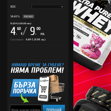
КОЛ.
50.02%
PROMO
9.20 € (18.00 лв.)
4
/
9
60
00
.
.
€
лв.
Спестявате :
4.60 € (9.00 лв.)
ПОРЪЧАЙ