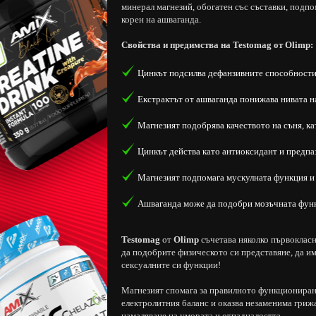
минерал магнезий, обогатен със съставки, подпо
корен на ашваганда.
Свойства и предимства на Testomag от Olimp:
Цинкът подсилва дефанзивните способности
Екстрактът от ашваганда понижава нивата н
Магнезият подобрява качеството на съня, ка
Цинкът действа като антиоксидант и предпа
Магнезият подпомага мускулната функция и
Ашваганда може да подобри мозъчната фун
Testomag
от
Olimp
съчетава няколко първокласн
да подобрите физическото си представяне, да им
сексуалните си функции!
Магнезият спомага за правилното функциониране
електролитния баланс и оказва незаменима грижа
намаляване на умората и отпадналостта.