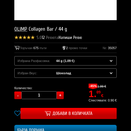
OLIMP
Collagen Bar / 44 g
5.0
12
Ревюта
Напиши Ревю
Поръчан
675
пъти
2
промо точки
№:
35057
Избрана Разфасовка:
Избран Вкус:
-45%
1.99 €
Количество:
1.
09
€
Спестявате: 0.90 €
ДОБАВИ В КОЛИЧКАТА
БЪРЗА ПОРЪЧКА