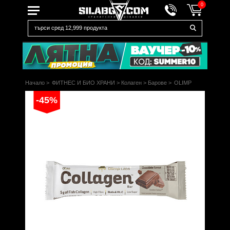
0
Начало
>
ФИТНЕС И БИО ХРАНИ
>
Колаген
>
Барове
>
OLIMP
-45%