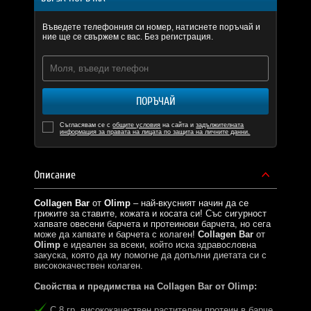
Въведете телефонния си номер, натиснете поръчай и
ние ще се свържем с вас. Без регистрация.
ПОРЪЧАЙ
Съгласявам се с
общите условия
на сайта и
задължителната
информация за правата на лицата по защита на личните данни.
Описание
Collagen Bar
от
Olimp
– най-вкусният начин да се
грижите за ставите, кожата и косата си! Със сигурност
хапвате овесени барчета и протеинови барчета, но сега
може да хапвате и барчета с колаген!
Collagen Bar
от
Olimp
е идеален за всеки, който иска здравословна
закуска, която да му помогне да допълни диетата си с
висококачествен колаген.
Свойства и предимства на Collagen Bar от Olimp:
С 8 гр. висококачествен растителен протеин в барче