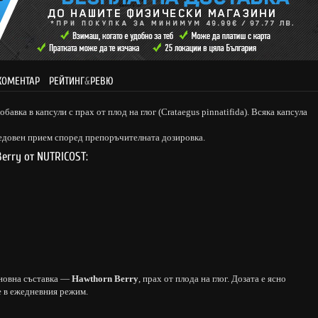
КОМЕНТАР
РЕЙТИНГ
&
РЕВЮ
бавка в капсули с прах от плод на глог (Crataegus pinnatifida). Всяка капсула
редовен прием според препоръчителната дозировка.
erry от NUTRICOST:
сновна съставка —
Hawthorn Berry
, прах от плода на глог. Дозата е ясно
е в ежедневния режим.