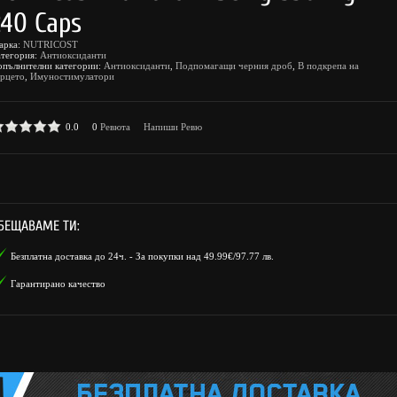
240 Caps
арка:
NUTRICOST
атегория:
Антиоксиданти
опълнителни категории:
Антиоксиданти
,
Подпомагащи черния дроб
,
В подкрепа на
ърцето
,
Имуностимулатори
0.0
0
Ревюта
Напиши Ревю
БЕЩАВАМЕ ТИ:
Безплатна доставка до 24ч. - За покупки над 49.99€/97.77 лв.
Гарантирано качество