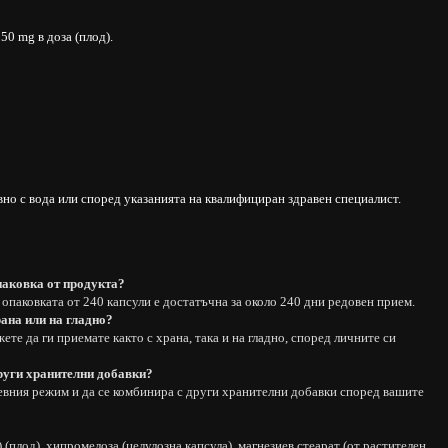
0 mg в доза (плод).
но с вода или според указанията на квалифициран здравен специалист.
паковка от продукта?
опаковката от 240 капсули е достатъчна за около 240 дни редовен прием.
рана или на гладно?
те да ги приемате както с храна, така и на гладно, според личните си
други хранителни добавки?
невния режим и да се комбинира с други хранителни добавки според вашите
) (плод), хипромелоза (целулозна капсула), магнезиев стеарат (от растителен