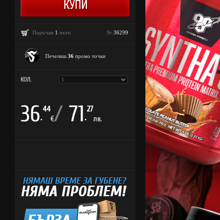
Поръчан
1
пъти
№:
36299
Печелиш
36
промо точки
КОЛ.
36
/
71
44
27
.
.
€
лв.