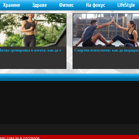
Хранене
Здраве
Фитнес
На фокус
LifeStyle
Лятна тренировка в жегата: как да т
Спортна психология: как да поддърж
..
...
LABG.COM ВЪВ FACEBOOK