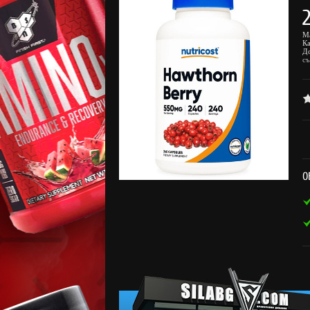
М
К
Д
с
О