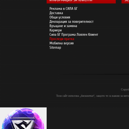
Реклама в СИЛА БГ
Доставка
Общи условия
Декларация за поверителност
Връщане и замяна
Кариери
Сила БГ Програма Лоялен Клиент
Проследи пратка
Мобилна версия
Sitemap
Copyri
Този сайт използва „бисквитки“, защото те са важни за нег