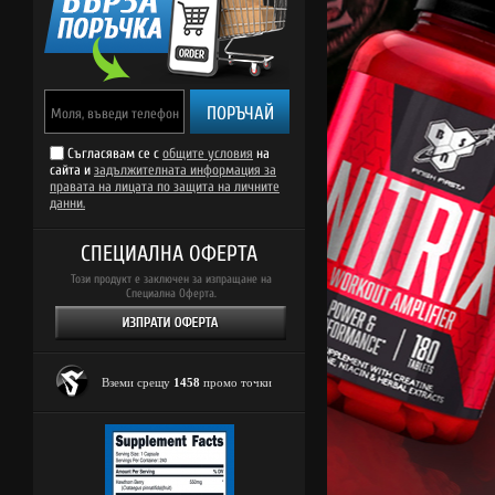
ПОРЪЧАЙ
Съгласявам се с
общите условия
на
сайта и
задължителната информация за
правата на лицата по защита на личните
данни.
СПЕЦИАЛНА ОФЕРТА
Този продукт е заключен за изпращане на
Специална Оферта.
Вземи срещу
1458
промо точки