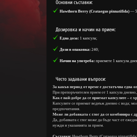
Основни съставки:
Hawthorn Berry (Crataegus pinnatifida)
— 55
Дозировка и начин на прием:
Една доза:
1 капсула;
Дози в опаковка:
240;
Начин на употреба:
приемете 1 капсула днев
Често задавани въпроси:
За какъв период от време е достатъчна една о
При препоръчителен прием от 1 капсула дневно, 
Как е най-добре да се приемат капсулите – с х
Капсулите се приемат веднъж дневно с вода; може
предпочитания.
Може ли добавката с глог да се комбинира с 
Да, добавката с глог може да бъде част от ежед
нужди и указанията за прием.
Съставки:
Hawthorn Berry (Crataegus pinnatifida