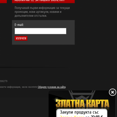
Получавай първи информация за текущи
промоции, нови артикули, новини и
допълнителни отстъпки.
E-mail:
2200279
 повече информация, моля посетете
Общите условия на сайта
.
Закупи продукта със