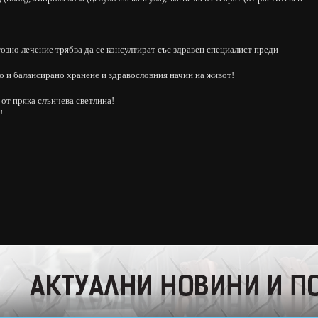
зно лечение трябва да се консултират със здравен специалист преди
о и балансирано хранене и здравословния начин на живот!
от пряка слънчева светлина!
!