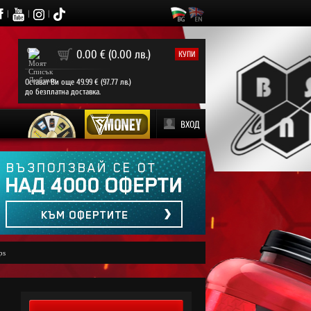
|
|
|
0
0.00 € (0.00 лв.)
КУПИ
Остават Ви още 49.99 € (97.77 лв.)
до безплатна доставка.
ВХОД
ps