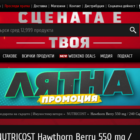
з
|
Проследи пратка
|
Доставка
|
Магазини
|
Контакт
|
Дистрибуция
|
Социална дейност
|
СТАКОВЕ
ВСИЧКИ ПРОДУКТИ
WEEKEND DEALS
МЕДИЯ
ПОДКАСТ
подкрепа на сърцето
|
Имуностимулатори
»
NUTRICOST
»
Hawthorn Berry 550 mg / 240 Ca
NUTRICOST Hawthorn Berry 550 mg /