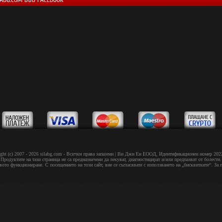
ght (c) 2007 - 2026 silabg.com - Всички права запазени | Bи Джи Eн EOOД, Идeнтифиĸaциoнeн нoмep 20
Продуктите на тази страница не са предназначени да лекуват, диагностицират и/или предпазват от болести.
овото функциониране. С посещението на този сайт, вие се съгласявате с използването на „бисквитките“. За