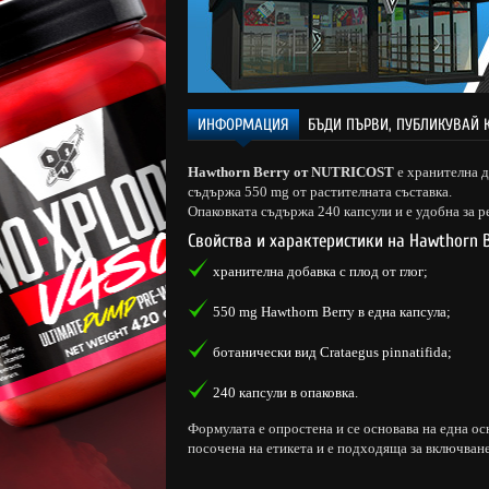
ИНФОРМАЦИЯ
БЪДИ ПЪРВИ, ПУБЛИКУВАЙ 
Hawthorn Berry от NUTRICOST
е хранителна до
съдържа 550 mg от растителната съставка.
Опаковката съдържа 240 капсули и е удобна за 
Свойства и характеристики на Hawthorn B
хранителна добавка с плод от глог;
550 mg Hawthorn Berry в една капсула;
ботанически вид Crataegus pinnatifida;
240 капсули в опаковка.
Формулата е опростена и се основава на една о
посочена на етикета и е подходяща за включван