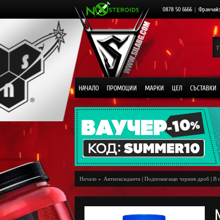
0878 50 6666
|
Франчай
НАЧАЛО
ПРОМОЦИИ
МАРКИ
ЦЕЛ
СЪСТАВКИ
Начало
»
Антиоксиданти
|
Подпомагащи черния дроб
|
В 