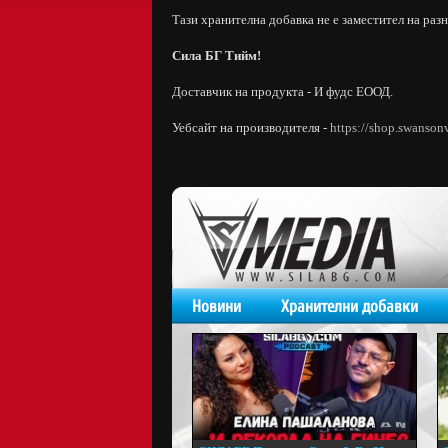
Тази хранителна добавка не е заместител на раз
Сила БГ Тийм!
Доставчик на продукта - И фудс ЕООД.
Уебсайт на производителя -
https://shop.swanson
Новини
Хранителни добавки