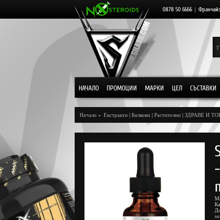
0878 50 6666
|
Франчай
НАЧАЛО
ПРОМОЦИИ
МАРКИ
ЦЕЛ
СЪСТАВКИ
Начало
»
Екстракти
|
Билкови
|
Растителни
|
ЗДРАВЕ И Т
М
К
Д
ми