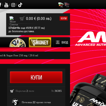
|
|
|
0
0.00 € (0.00 лв.)
КУПИ
Остават Ви още 49.99 € (97.77 лв.)
до безплатна доставка.
ВХОД
hol & Sugar Free 250 mg / 29.6 ml
Поръчан
2
пъти
№:
36385
Печелиш
22
промо точки