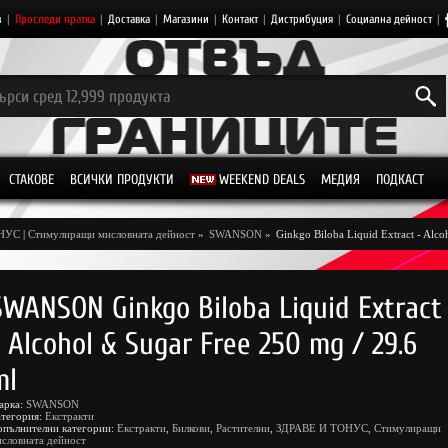
з
|
Проследи пратка
|
Доставка
|
Магазини
|
Контакт
|
Дистрибуция
|
Социална дейност
|
СТАКОВЕ
ВСИЧКИ ПРОДУКТИ
WEEKEND DEALS
МЕДИЯ
ПОДКАСТ
ОНУС
|
Стимулиращи мисловната дейност
»
SWANSON
»
Ginkgo Biloba Liquid Extract - Alco
SWANSON Ginkgo Biloba Liquid Extract
- Alcohol & Sugar Free 250 mg / 29.6
ml
арка:
SWANSON
атегория:
Екстракти
опълнителни категории:
Екстракти
,
Билкови
,
Растителни
,
ЗДРАВЕ И ТОНУС
,
Стимулиращи
словната дейност