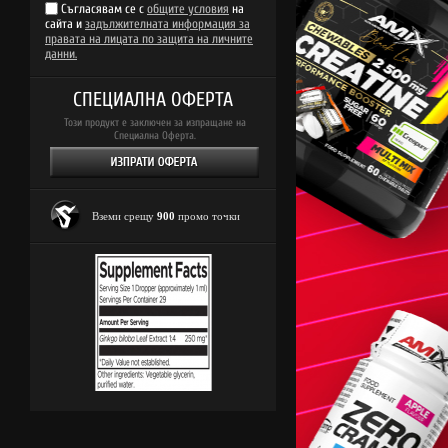
Съгласявам се с
общите условия
на
сайта и
задължителната информация за
правата на лицата по защита на личните
данни.
СПЕЦИАЛНА ОФЕРТА
Този продукт е заключен за изпращане на
Специална Оферта.
Вземи срещу
900
промо точки