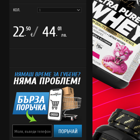
КОЛ.
22
/
44
50
01
.
.
€
лв.
ПОРЪЧАЙ