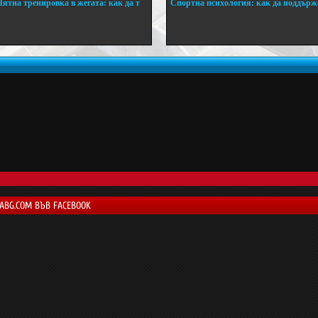
Лятна тренировка в жегата: как да т
Спортна психология: как да поддърж
..
...
LABG.COM ВЪВ FACEBOOK