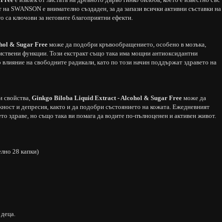
кт на SWANSON е внимателно създаден, за да запази всички активни съставки на
о са ключови за неговите благоприятни ефекти.
ohol & Sugar Free
може да подобри кръвообращението, особено в мозъка,
умствени функции. Този екстракт също така има мощни антиоксидантни
о влияние на свободните радикали, като по този начин поддържат здравето на
и свойства,
Ginkgo Biloba Liquid Extract - Alcohol & Sugar Free
може да
жност и депресия, както и да подобри състоянието на кожата. Ежедневният
ето здраве, но също така ви помага да водите по-пълноценен и активен живот.
елно 28 капки)
 деца.