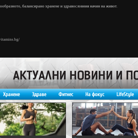
нообразното, балансирано хранене и здравословния начин на живот.
vitamins.bg/
Хранене
Здраве
Фитнес
На фокус
LifeStyle