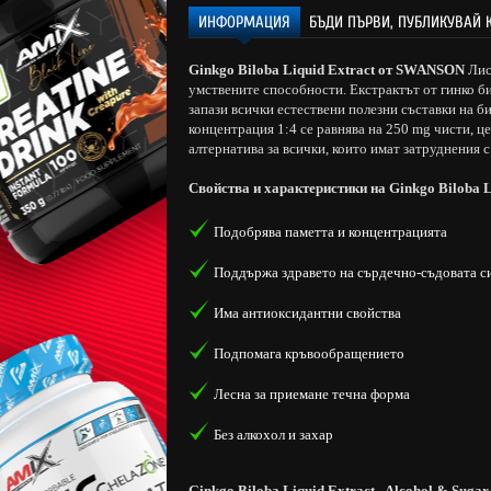
ИНФОРМАЦИЯ
БЪДИ ПЪРВИ, ПУБЛИКУВАЙ 
Ginkgo Biloba Liquid Extract
oт SWANSON
Лис
умствените способности. Екстрактът от гинко би
запази всички естествени полезни съставки на би
концентрация 1:4 се равнява на 250 mg чисти, це
алтернатива за всички, които имат затруднения с
Свойства и характеристики на Ginkgo Biloba L
Подобрява паметта и концентрацията
Поддържа здравето на сърдечно-съдовата с
Има антиоксидантни свойства
Подпомага кръвообращението
Лесна за приемане течна форма
Без алкохол и захар
Ginkgo Biloba Liquid Extract - Alcohol & Sugar