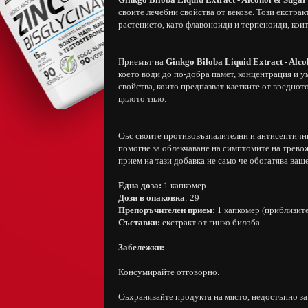
своите лечебни свойства от векове. Този екстра
растението, като флавоноиди и терпеноиди, коит
Приемът на
Ginkgo Biloba Liquid Extract - Alc
което води до по-добра памет, концентрация и 
свойства, които предпазват клетките от вреднот
цялото тяло.
Със своите противовъзпалителни и антисептичн
помогне за облекчаване на симптомите на трево
прием на тази добавка не само че обогатява ваш
Една доза:
1 капкомер
Дози в опаковка
: 29
Препоръчителен прием
: 1 капкомер (приблизит
Съставки:
екстракт от гинко билоба
Забележки:
Консумирайте отговорно.
Съхранявайте продукта на място, недостъпно за