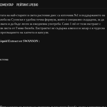
КОМЕНТАР
РЕЙТИНГ
&
РЕВЮ
тата на най-старите в света растения днес са източник №1 в поддържането на
лоба на Суонсън е удобна течна формула, която е специално създадена, за да
лката и да бъде лесен за ежедневна употреба. Само 1 ml от този екстракт с
ли листа от Гинко билоба. Екстрактът не съдържа алкохол и захар е и чудесна
 преглъщането на хапчета и капсули.
iquid Extract
oт SWANSON :
истема
 Free
е извлек от листата на древното дърво гинко билоба, което е известно със