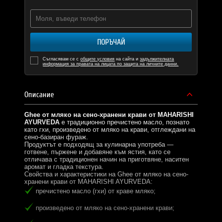
ПОРЪЧАЙ
Съгласявам се с
общите условия
на сайта и
задължителната
информация за правата на лицата по защита на личните данни.
Описание
Ghee от мляко на сено-хранени крави от MAHARISHI
AYURVEDA
е традиционно пречистено масло, познато
като гхи, произведено от мляко на крави, отглеждани на
сено-базиран фураж.
Продуктът е подходящ за кулинарна употреба —
готвене, пържене и добавяне към ястия, като се
отличава с традиционен начин на приготвяне, наситен
аромат и гладка текстура.
Свойства и характеристики на Ghee от мляко на сено-
хранени крави от MAHARISHI AYURVEDA:
пречистено масло (гхи) от краве мляко;
произведено от мляко на сено-хранени крави;