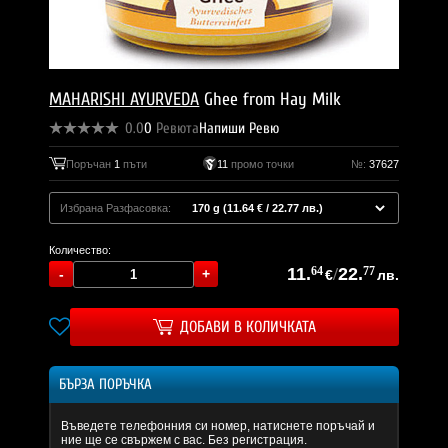
MAHARISHI AYURVEDA
Ghee from Hay Milk
0.0
0
Ревюта
Напиши Ревю
Поръчан
1
пъти
11
промо точки
№:
37627
Избрана Разфасовка:
Количество:
11.
64
/
22.
77
€
лв.
ДОБАВИ В КОЛИЧКАТА
БЪРЗА ПОРЪЧКА
Въведете телефонния си номер, натиснете поръчай и
ние ще се свържем с вас. Без регистрация.