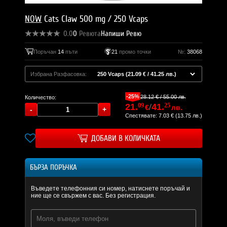
NOW
Cats Claw 500 mg / 250 Vcaps
0.0
0
Ревюта
Напиши Ревю
Поръчан
14
пъти
21
промо точки
№:
38068
Избрана Разфасовка:
-25%
28.12 € / 55.00 лв.
Количество:
21.
09
/
41.
25
€
лв.
Спестявате: 7.03 € (13.75 лв.)
ДОБАВИ В КОЛИЧКАТА
БЪРЗА ПОРЪЧКА
Въведете телефонния си номер, натиснете поръчай и
ние ще се свържем с вас. Без регистрация.