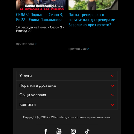
приемащи лекарства.
Съхранявайте на сухо и хладно място, далеч от деца.
СИЛАБГ Подкаст - Сезон 3,
Лятна тренировка в
CИЛA БГ Tийм!
Еп.22 - Елина Пашаланова
жегата: как да тренираме
безопасно през лятото?
14 рекорда на Гинес - Сезон 3 -
Доставчик на продукта - И фудс ЕООД.
Епизод 22
Уебсайт на производителя -
https://www.nowfoods.com/
прочети още
>
прочети още
>
Услуги
Поръчки и доставка
Общи условия
Контакти
Copyright (c) 2007 - 2026 silabg.com - Всички права запазени.