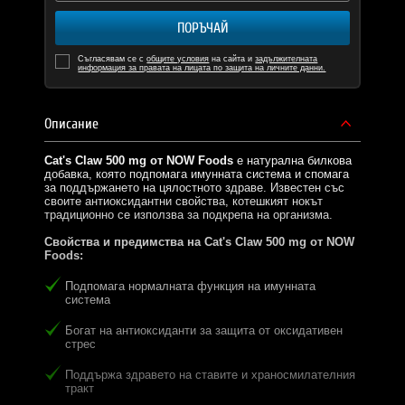
ПОРЪЧАЙ
Съгласявам се с
общите условия
на сайта и
задължителната
информация за правата на лицата по защита на личните данни.
Описание
Cat's Claw 500 mg от NOW Foods
е натурална билкова
добавка, която подпомага имунната система и спомага
за поддържането на цялостното здраве. Известен със
своите антиоксидантни свойства, котешкият нокът
традиционно се използва за подкрепа на организма.
Свойства и предимства на Cat's Claw 500 mg от NOW
Foods:
Подпомага нормалната функция на имунната
система
Богат на антиоксиданти за защита от оксидативен
стрес
Поддържа здравето на ставите и храносмилателния
тракт