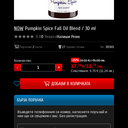
NOW
Pumpkin Spice Fall Oil Blend / 30 ml
0.0
0
Ревюта
Напиши Ревю
Поръчан
2
пъти
17
промо точки
№:
38365
-25%
23.01 € / 45.00 лв.
Количество:
17.
26
/
33.
76
€
лв.
Спестявате: 5.75 € (11.24 лв.)
ДОБАВИ В КОЛИЧКАТА
БЪРЗА ПОРЪЧКА
Въведете телефонния си номер, натиснете поръчай и
ние ще се свържем с вас. Без регистрация.