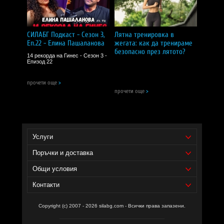
Консултирайте се с лекар при бременност или кърмене.
Пазете далеч от деца.
CИЛA БГ Tийм!
СИЛАБГ Подкаст - Сезон 3,
Лятна тренировка в
Еп.22 - Елина Пашаланова
жегата: как да тренираме
Доставчик на продукта - И фудс ЕООД.
безопасно през лятото?
14 рекорда на Гинес - Сезон 3 -
Епизод 22
Уебсайт на производителя -
https://www.nowfoods.com/
прочети още
>
прочети още
>
Услуги
Поръчки и доставка
Общи условия
Контакти
Copyright (c) 2007 - 2026 silabg.com - Всички права запазени.