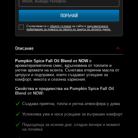
ПОРЪЧАЙ
Съгласявам се с
общите условия
на сайта и
задължителната
информация за правата на лицата по защита на личните данни.
Описание
Pumpkin Spice Fall Oil Blend от NOW
е
ароматерапевтична смес, вдъхновена от топлите и
уютни аромати на есента. Съчетава етерични масла от
цитруси и подправки, които създават усещане за
комфорт, мекота и сезонна хармония.
Свойства и предимства на Pumpkin Spice Fall Oil
Blend от NOW:
Създава приятна, топла и уютна атмосфера у дома
Успокоява ума и носи усещане за вътрешен комфорт
Подходяща за есенни дни, хладни вечери и момент
на почивка