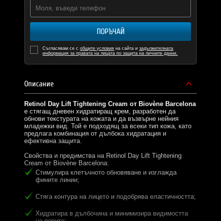
ПОРЪЧАЙ
Съгласявам се с
общите условия
на сайта и
задължителната
информация за правата на лицата по защита на личните данни.
Описание
Retinol Day Lift Tightening Cream от Biovène Barcelona
е стягащ дневен хидратиращ крем, разработен да
обнови текстурата на кожата и да възвърне нейния
младежки вид. Той е подходящ за всеки тип кожа, като
предлага комбинация от дълбока хидратация и
ефективна защита.
Свойства и предимства на Retinol Day Lift Tightening
Cream от Biovène Barcelona:
Стимулира клетъчното обновяване и изглажда
фините линии;
Стяга контура на лицето и подобрява еластичността;
Хидратира в дълбочина и минимизира видимостта
на порите;