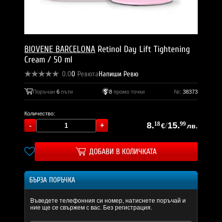
BIOVENE BARCELONA
Retinol Day Lift Tightening
Cream / 50 ml
0.0
0
Ревюта
Напиши Ревю
Поръчан
6
пъти
8
промо точки
№:
38373
Количество:
8.
18
/
15.
99
€
лв.
ДОБАВИ В КОЛИЧКАТА
БЪРЗА ПОРЪЧКА
Въведете телефонния си номер, натиснете поръчай и
ние ще се свържем с вас. Без регистрация.