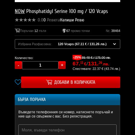
NOW
Phosphatidyl Serine 100 mg / 120 Vcaps
0.0
0
Ревюта
Напиши Ревю
Поръчан
12
пъти
67
промо точки
№:
38464
Избрана Разфасовка:
-25%
89.48 € / 175.00 лв.
Количество:
67.
11
/
131.
26
€
лв.
Спестявате: 22.37 € (43.74 лв.)
ДОБАВИ В КОЛИЧКАТА
БЪРЗА ПОРЪЧКА
Въведете телефонния си номер, натиснете поръчай и
ние ще се свържем с вас. Без регистрация.