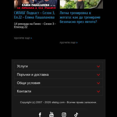
CИЛA БГ Tийм!
СИЛАБГ Подкаст - Сезон 3,
Лятна тренировка в
Доставчик на продукта - И фудс ЕООД.
Еп.22 - Елина Пашаланова
жегата: как да тренираме
Уебсайт на производителя -
https://www.nowfoods.com/
безопасно през лятото?
14 рекорда на Гинес - Сезон 3 -
Епизод 22
прочети още
>
прочети още
>
Услуги
Поръчки и доставка
Общи условия
Контакти
Copyright (c) 2007 - 2026 silabg.com - Всички права запазени.