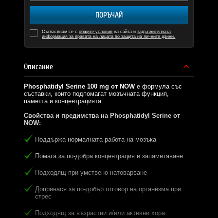
ПОРЪЧАЙ
Съгласявам се с
общите условия
на сайта и
задължителната
информация за правата на лицата по защита на личните данни.
Описание
Phosphatidyl Serine 100 mg от NOW
е формула със
съставки, които подпомагат мозъчната функция,
паметта и концентрацията.
Свойства и предимства на Phosphatidyl Serine от
NOW:
Поддържа нормалната работа на мозъка
Помага за по-добра концентрация и запаметяване
Подходящ при умствено натоварване
Допринася за по-добър отговор на организма при
стрес
Подходящ за възрастни и/или активни хора