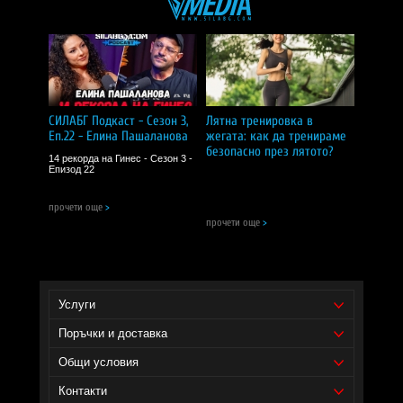
Съдържа естествено фосфатидилхолин, фосфатидил
инозитол, линолова киселина, фосфатидилсерин,
холин, инозитол, фосфор.
Забележки:
Не съдържа мая, пшеница, глутен, мляко, яйца, риба,
миди или ядки.
Не е заместител на разнообразното хранене.
Да се съхранява на сухо и хладно място след отваряне.
СИЛАБГ Подкаст - Сезон 3,
Лятна тренировка в
Да се пази далеч от деца.
Еп.22 - Елина Пашаланова
жегата: как да тренираме
CИЛA БГ Tийм!
безопасно през лятото?
14 рекорда на Гинес - Сезон 3 -
Епизод 22
Доставчик на продукта - И фудс ЕООД.
прочети още
>
Уебсайт на производителя -
https://www.nowfoods.com/
прочети още
>
Услуги
Поръчки и доставка
Общи условия
Контакти