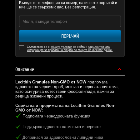
Въведете телефонния си номер, натиснете поръчай и
ние ще се свържем с вас. Без регистрация.
ПОРЪЧАЙ
Съгласявам се с
общите условия
на сайта и
задължителната
информация за правата на лицата по защита на личните данни.
Описание
Lecithin Granules Non-GMO от NOW
подпомага
здравето на черния дроб, мозъка и нервната система,
като осигурява естествени фосфолипиди, важни за
редица жизнени процеси.
Свойства и предимства на
Lecithin Granules Non-
GMO
от NOW:
Подпомага чернодробната функция
Поддържа здравето на мозъка и нервите
Допринася за здравословни липидни нива