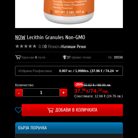
NOW
Lecithin Granules Non-GMO
0.0
0
Ревюта
Напиши Ревю
Поръчан
6
пъти
37
промо точки
№:
38596
Избрана Разфасовка:
-25%
50.62 € / 99.00 лв.
Количество:
37.
96
/
74.
24
€
лв.
Спестявате: 12.66 € (24.76 лв.)
ДОБАВИ В КОЛИЧКАТА
БЪРЗА ПОРЪЧКА