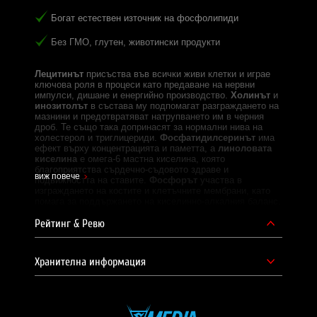
Богат естествен източник на фосфолипиди
Без ГМО, глутен, животински продукти
Лецитинът
присъства във всички живи клетки и играе
ключова роля в процеси като предаване на нервни
импулси, дишане и енергийно производство.
Холинът
и
инозитолът
в състава му подпомагат разграждането на
мазнини и предотвратяват натрупването им в черния
дроб. Те също така допринасят за нормални нива на
холестерол и триглицериди.
Фосфатидилсеринът
има
ефект върху концентрацията и паметта, а
линоловата
киселина
е омега-6 мастна киселина, която
благоприятства сърдечно-съдовото здраве и
виж повече
подвижността на ставите.
Фосфорът
участва в
изграждането на костите и клетъчните мембрани, като
помага за поддържането на киселинно-алкалния баланс.
Дози в опаковка:
Рейтинг & Ревю
Около 45
Eднa дoзa:
1 ½ супена лъжица (10 g)
Хранителна информация
Начин на приемане:
1 доза от 1 до 3 пъти дневно.
Може да се смеси с шейк, сок или кисело мляко.
Съставки:
Соеви лецитинови гранули (не съдържат
ГМО)