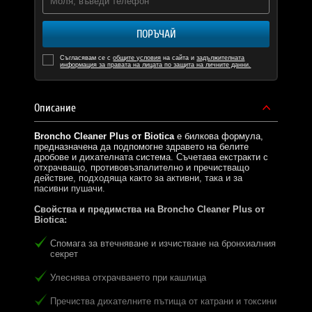
ПОРЪЧАЙ
Съгласявам се с
общите условия
на сайта и
задължителната
информация за правата на лицата по защита на личните данни.
Описание
Broncho Cleaner Plus от Biotica
е билкова формула,
предназначена да подпомогне здравето на белите
дробове и дихателната система. Съчетава екстракти с
отхрачващо, противовъзпалително и пречистващо
действие, подходяща както за активни, така и за
пасивни пушачи.
Свойства и предимства на Broncho Cleaner Plus от
Biotica:
Спомага за втечняване и изчистване на бронхиалния
секрет
Улеснява отхрачването при кашлица
Пречиства дихателните пътища от катрани и токсини