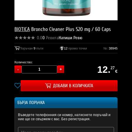
BIOTICA
Broncho Cleaner Plus 520 mg / 60 Caps
0.0
0
Ревюта
Напиши Ревю
Поръчан
9
пъти
12
промо точки
№:
38945
Количество:
12.
27
€
ДОБАВИ В КОЛИЧКАТА
БЪРЗА ПОРЪЧКА
Въведете телефонния си номер, натиснете поръчай и
ние ще се свържем с вас. Без регистрация.