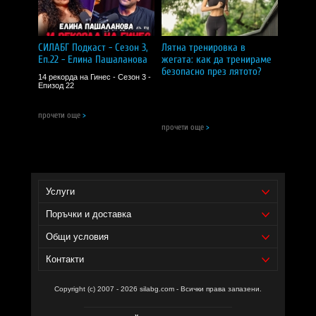
Забележки:
Не превишавайте препоръчителната дневна доза.
Съхранявайте на сухо и хладно място, далеч от деца.
СИЛАБГ Подкаст - Сезон 3,
Лятна тренировка в
CИЛA БГ Tийм!
Еп.22 - Елина Пашаланова
жегата: как да тренираме
безопасно през лятото?
14 рекорда на Гинес - Сезон 3 -
Доставчик на продукта - И фудс ЕООД.
Епизод 22
Уебсайт на производителя -
https://biotica.bg/
прочети още
>
прочети още
>
Услуги
Поръчки и доставка
Общи условия
Контакти
Copyright (c) 2007 - 2026 silabg.com - Всички права запазени.