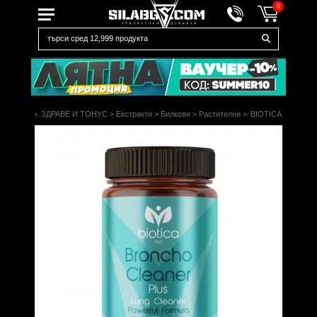
0
Начало
>
ЗДРАВЕ И ТОНУС
>
Екстракти
>
Билкови
>
Растителни
>
BIOTICA