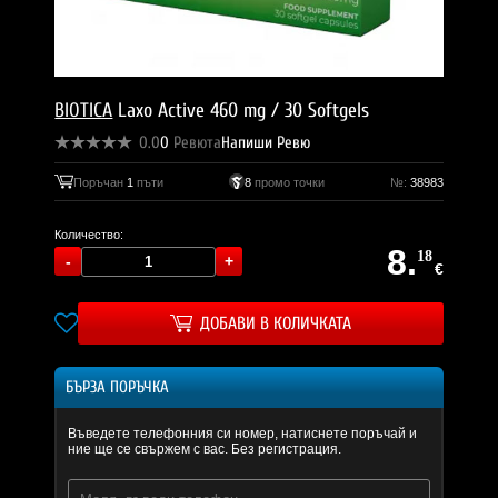
BIOTICA
Laxo Active 460 mg / 30 Softgels
0.0
0
Ревюта
Напиши Ревю
Поръчан
1
пъти
8
промо точки
№:
38983
Количество:
8.
18
€
ДОБАВИ В КОЛИЧКАТА
БЪРЗА ПОРЪЧКА
Въведете телефонния си номер, натиснете поръчай и
ние ще се свържем с вас. Без регистрация.