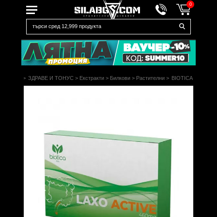
0
Начало
>
ЗДРАВЕ И ТОНУС
>
Екстракти
>
Билкови
>
Растителни
>
BIOTICA