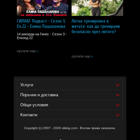
Да не се превишава препоръчителната дневна доза.
Продуктът не е заместител на разнообразното хранене.
Съхранявайте на сухо и хладно място, далеч от деца.
СИЛАБГ Подкаст - Сезон 3,
Лятна тренировка в
CИЛA БГ Tийм!
Еп.22 - Елина Пашаланова
жегата: как да тренираме
безопасно през лятото?
14 рекорда на Гинес - Сезон 3 -
Доставчик на продукта - И фудс ЕООД.
Епизод 22
Уебсайт на производителя -
https://biotica.bg/
прочети още
>
прочети още
>
Услуги
Поръчки и доставка
Общи условия
Контакти
Copyright (c) 2007 - 2026 silabg.com - Всички права запазени.