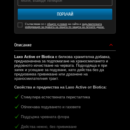
ПОРЪЧАЙ
Съгласявам се с
общите условия
на сайта и
задължителната
информация за правата на лицата по защита на личните данни.
Описание
Laxo Active от Biotica
е билкова хранителна добавка,
предназначена за подпомагане на храносмилането и
редовното изчистване на червата. Подходяща е при
запек и усещане за подуване, като действа без да
предизвиква привикване или дразнене на
храносмилателния тракт.
Свойства и предимства на Laxo Active от Biotica:
Стимулира естествената перисталтика
Облекчава подуването и газовете
Поддържа чревната флора
Действа нежно, без привикване