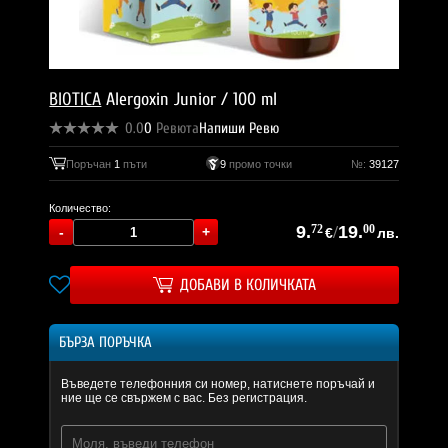
BIOTICA
Alergoxin Junior / 100 ml
0.0
0
Ревюта
Напиши Ревю
Поръчан
1
пъти
9
промо точки
№:
39127
Количество:
9.
72
/
19.
00
€
лв.
ДОБАВИ В КОЛИЧКАТА
БЪРЗА ПОРЪЧКА
Въведете телефонния си номер, натиснете поръчай и
ние ще се свържем с вас. Без регистрация.