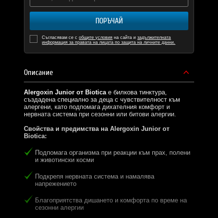
ПОРЪЧАЙ
Съгласявам се с
общите условия
на сайта и
задължителната
информация за правата на лицата по защита на личните данни.
Описание
Alergoxin Junior от Biotica
е билкова тинктура,
създадена специално за деца с чувствителност към
алергени, като подпомага дихателния комфорт и
нервната система при сезонни или битови алергии.
Свойства и предимства на Alergoxin Junior от
Biotica:
Подпомага организма при реакции към прах, полени
и животински косми
Подкрепя нервната система и намалява
напрежението
Благоприятства дишането и комфорта по време на
сезонни алергии