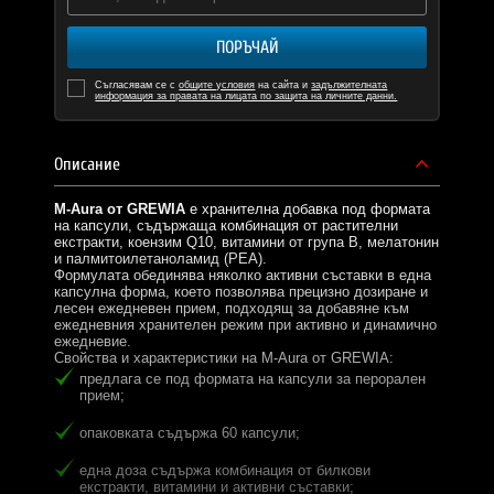
ПОРЪЧАЙ
Съгласявам се с
общите условия
на сайта и
задължителната
информация за правата на лицата по защита на личните данни.
Описание
M-Aura от GREWIA
е хранителна добавка под формата
на капсули, съдържаща комбинация от растителни
екстракти, коензим Q10, витамини от група В, мелатонин
и палмитоилетаноламид (PEA).
Формулата обединява няколко активни съставки в една
капсулна форма, което позволява прецизно дозиране и
лесен ежедневен прием, подходящ за добавяне към
ежедневния хранителен режим при активно и динамично
ежедневие.
Свойства и характеристики на M-Aura от GREWIA:
предлага се под формата на капсули за перорален
прием;
опаковката съдържа 60 капсули;
една доза съдържа комбинация от билкови
екстракти, витамини и активни съставки;