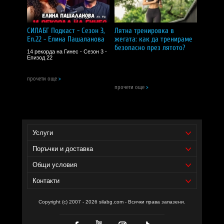
Екстракт от нони
(Morinda citrifolia, плод) — 70 мг;
Екстракт от бял равнец
(Achillea millefolium,
стъбло) — 70 мг;
СИЛАБГ Подкаст - Сезон 3,
Лятна тренировка в
Еп.22 - Елина Пашаланова
жегата: как да тренираме
PEA (микронизиран палмитоилетаноламид)
—
безопасно през лятото?
14 рекорда на Гинес - Сезон 3 -
400 мг;
Епизод 22
Коензим Q10
— 120 мг;
прочети още
>
Витамин В2 (рибофлавин)
— 2,8 мг;
прочети още
>
Витамин В1 (тиамин)
— 2,6 мг;
Мелатонин
— 2 мг.
Услуги
Дозировка и начин на прием:
Поръчки и доставка
Една доза:
2 капсули;
Общи условия
Дози в опаковка:
30;
Контакти
Начин на употреба:
приемайте капсулите с вода, за
предпочитане по време на хранене или според
указанията на производителя.
Copyright (c) 2007 - 2026 silabg.com - Всички права запазени.