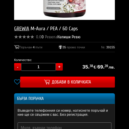
GREWIA
M-Aura / PEA / 60 Caps
0.0
0
Ревюта
Напиши Ревю
Поръчан
4
пъти
35
промо точки
№:
39155
Количество:
35.
38
/
69.
20
€
лв.
ДОБАВИ В КОЛИЧКАТА
БЪРЗА ПОРЪЧКА
Въведете телефонния си номер, натиснете поръчай и
ние ще се свържем с вас. Без регистрация.