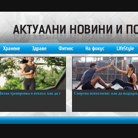
Хранене
Здраве
Фитнес
На фокус
LifeStyle
Лятна тренировка в жегата: как да т
Спортна психология: как да поддърж
..
...