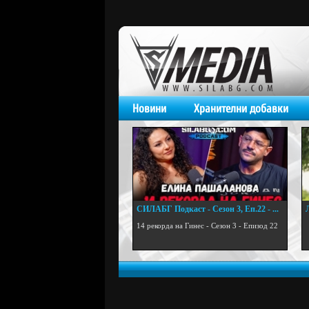
Новини
Хранителни добавки
СИЛАБГ Подкаст - Сезон 3, Еп.22 - ...
.
14 рекорда на Гинес - Сезон 3 - Епизод 22