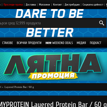
з
|
Проследи пратка
|
Доставка
|
Магазини
|
Контакт
|
Дистрибуция
|
Социална дейност
|
СТАКОВЕ
ВСИЧКИ ПРОДУКТИ
WEEKEND DEALS
МЕДИЯ
ПОДКАСТ
N
»
Layered Protein Bar / 60 g
MYPROTEIN Layered Protein Bar / 60 g