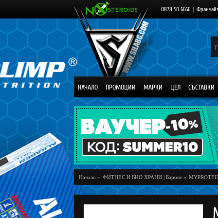
0878 50 6666
|
Франчай
НАЧАЛО
ПРОМОЦИИ
МАРКИ
ЦЕЛ
СЪСТАВКИ
Начало
»
ФИТНЕС И БИО ХРАНИ
|
Барове
»
MYPROTEI