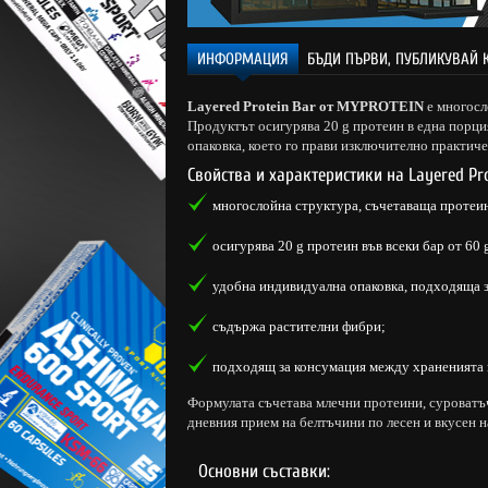
ИНФОРМАЦИЯ
БЪДИ ПЪРВИ, ПУБЛИКУВАЙ 
Layered Protein Bar от MYPROTEIN
е многосл
Продуктът осигурява 20 g протеин в една порция
опаковка, което го прави изключително практиче
Свойства и характеристики на Layered Pr
многослойна структура, съчетаваща протеин
осигурява 20 g протеин във всеки бар от 60 
удобна индивидуална опаковка, подходяща з
съдържа растителни фибри;
подходящ за консумация между храненията и
Формулата съчетава млечни протеини, суроватъч
дневния прием на белтъчини по лесен и вкусен н
Основни съставки: