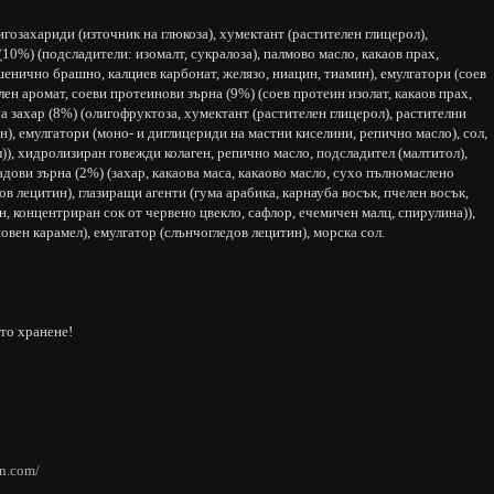
озахариди (източник на глюкоза), хумектант (растителен глицерол),
10%) (подсладители: изомалт, сукралоза), палмово масло, какаов прах,
енично брашно, калциев карбонат, желязо, ниацин, тиамин), емулгатори (соев
ен аромат, соеви протеинови зърна (9%) (соев протеин изолат, какаов прах,
а захар (8%) (олигофруктоза, хумектант (растителен глицерол), растителни
ин), емулгатори (моно- и диглицериди на мастни киселини, репично масло), сол,
)), хидролизиран говежди колаген, репично масло, подсладител (малтитол),
ови зърна (2%) (захар, какаова маса, какаово масло, сухо пълномаслено
в лецитин), глазиращи агенти (гума арабика, карнауба восък, пчелен восък,
он, концентриран сок от червено цвекло, сафлор, ечемичен малц, спирулина)),
овен карамел), емулгатор (слънчогледов лецитин), морска сол.
то хранене!
in.com/