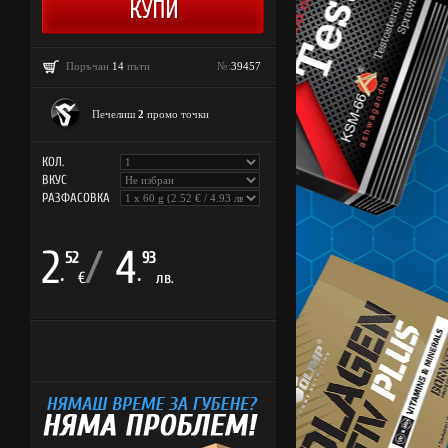
Поръчан
14
пъти
№:
39457
Печелиш
2
промо точки
КОЛ.
ВКУС
РАЗФАСОВКА
2
/
4
52
93
.
.
€
лв.