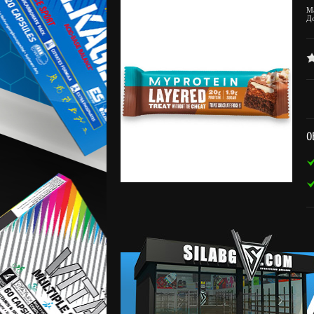
М
Д
О