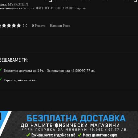
арка:
MYPROTEIN
опълнителни категории:
ФИТНЕС И БИО ХРАНИ
,
Барове
0.0
0
Ревюта
Напиши Ревю
БЕЩАВАМЕ ТИ:
Безплатна доставка до 24ч. - За покупки над 49.99€/97.77 лв.
Гарантирано качество