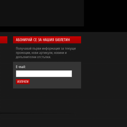
АБОНИРАЙ СЕ ЗА НАШИЯ БЮЛЕТИН
Получавай първи информация за текущи
промоции, нови артикули, новини и
допълнителни отстъпки.
E-mail: