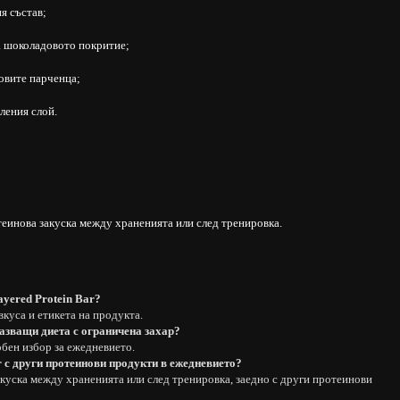
я състав;
а шоколадовото покритие;
овите парченца;
ления слой.
еинова закуска между храненията или след тренировка.
yered Protein Bar?
вкуса и етикета на продукта.
пазващи диета с ограничена захар?
обен избор за ежедневието.
r с други протеинови продукти в ежедневието?
куска между храненията или след тренировка, заедно с други протеинови