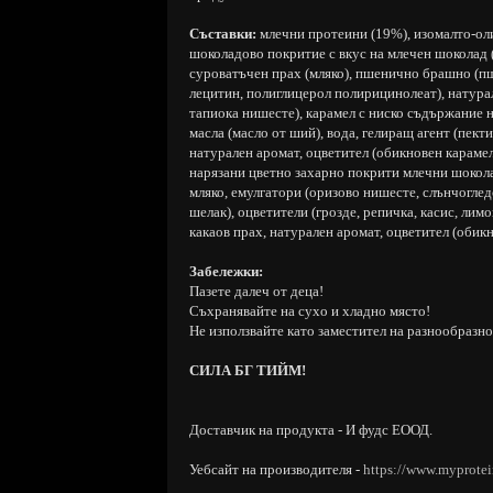
Съставки:
млечни протеини (19%), изомалто-олиг
шоколадово покритие с вкус на млечен шоколад (
суроватъчен прах (мляко), пшенично брашно (пш
лецитин, полиглицерол полирицинолеат), натурал
тапиока нишесте), карамел с ниско съдържание н
масла (масло от ший), вода, гелиращ агент (пект
натурален аромат, оцветител (обикновен карамел
нарязани цветно захарно покрити млечни шоколад
мляко, емулгатори (оризово нишесте, слънчогледо
шелак), оцветители (грозде, репичка, касис, лим
какаов прах, натурален аромат, оцветител (обикн
Забележки:
Пазете далеч от деца!
Съхранявайте на сухо и хладно място!
Не използвайте като заместител на разнообразно
СИЛА БГ ТИЙМ!
Доставчик на продукта - И фудс ЕООД.
Уебсайт на производителя -
https://www.myprote