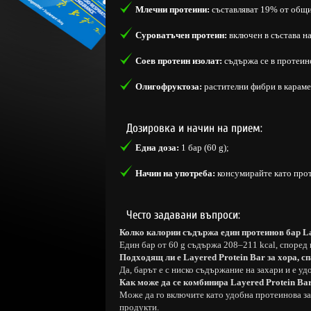
Млечни протеини:
съставляват 19% от общи
Суроватъчен протеин:
включен в състава н
Соев протеин изолат:
съдържа се в протеин
Олигофруктоза:
растителни фибри в караме
Дозировка и начин на прием:
Една доза:
1 бар (60 g);
Начин на употреба:
консумирайте като прот
Често задавани въпроси:
Колко калории съдържа един протеинов бар La
Един бар от 60 g съдържа 208–211 kcal, според 
Подходящ ли е Layered Protein Bar за хора, с
Да, барът е с ниско съдържание на захари и е уд
Как може да се комбинира Layered Protein Ba
Може да го включите като удобна протеинова за
продукти.