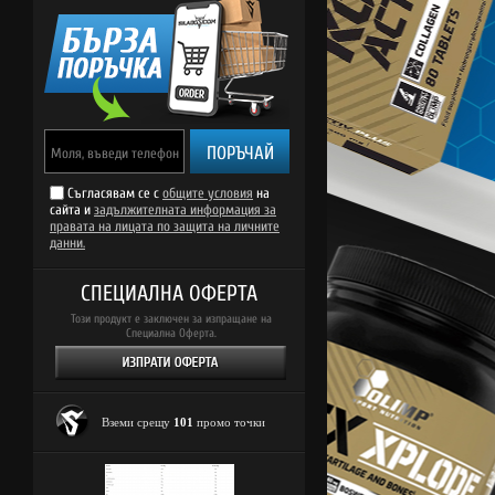
ПОРЪЧАЙ
Съгласявам се с
общите условия
на
сайта и
задължителната информация за
правата на лицата по защита на личните
данни.
СПЕЦИАЛНА ОФЕРТА
Този продукт е заключен за изпращане на
Специална Оферта.
Вземи срещу
101
промо точки