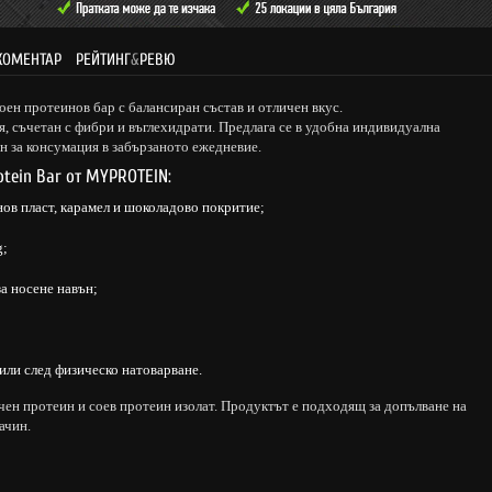
КОМЕНТАР
РЕЙТИНГ
&
РЕВЮ
оен протеинов бар с балансиран състав и отличен вкус.
, съчетан с фибри и въглехидрати. Предлага се в удобна индивидуална
н за консумация в забързаното ежедневие.
otein Bar от MYPROTEIN:
ов пласт, карамел и шоколадово покритие;
g;
а носене навън;
ли след физическо натоварване.
ен протеин и соев протеин изолат. Продуктът е подходящ за допълване на
ачин.