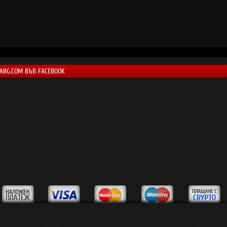
LABG.COM ВЪВ FACEBOOK