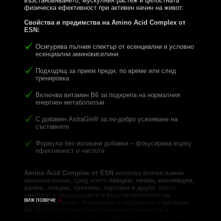
възстановяването, мускулния растеж и цялостната
физическа ефективност при активен начин на живот.
Свойства и предимства на Amino Acid Complex от
ESN:
Осигурява пълния спектър от есенциални и условно
есенциални аминокиселини
Подходящ за прием преди, по време или след
тренировка
Включва витамин B6 за подкрепа на нормалния
енергиен метаболизъм
С добавен AstraGin® за по-добро усвояване на
съставките
Формула без излишни добавки – фокусирана върху
ефективност и чистота
Amino Acid Complex от ESN
включва всички важни
аминокиселини, сред които
левцин, лизин, изолевцин,
валин, глицин, треонин, тирозин и други
, които
участват в изграждането и възстановяването на
виж повече
мускулната тъкан. Формулата е подсилена с
витамин
B6
, който подпомага енергийния метаболизъм и
намалява умората, както и
AstraGin®
, съставка, която