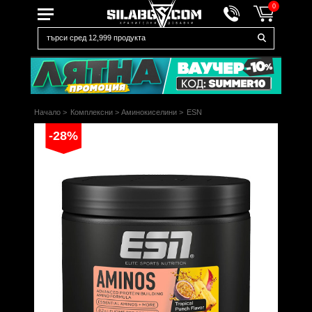
0
Начало
>
Комплексни
>
Аминокиселини
>
ESN
-28%