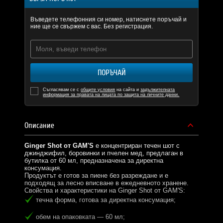
Въведете телефонния си номер, натиснете поръчай и
ние ще се свържем с вас. Без регистрация.
ПОРЪЧАЙ
Съгласявам се с
общите условия
на сайта и
задължителната
информация за правата на лицата по защита на личните данни.
Описание
Ginger Shot от GAM'S
е концентриран течен шот с
джинджифил, боровинки и пчелен мед, предлаган в
бутилка от 60 мл, предназначена за директна
консумация.
Продуктът е готов за пиене без разреждане и е
подходящ за лесно вписване в ежедневното хранене.
Свойства и характеристики на Ginger Shot от GAM'S:
течна форма, готова за директна консумация;
обем на опаковката — 60 мл;