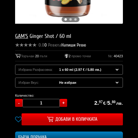
GAM'S
Ginger Shot / 60 ml
0.0
0
Ревюта
Напиши Ревю
Поръчан
20
пъти
2
промо точки
№:
40423
Избрана Разфасовка:
Избран Вкус:
Количество:
2.
97
/
5.
80
€
лв.
ДОБАВИ В КОЛИЧКАТА
БЪРЗА ПОРЪЧКА