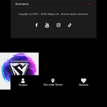
дневно директно от бутилката, по възможност
Контакти
сутрин или през деня, като разклатите добре преди
отваряне.
Copyright (c) 2007 - 2026 silabg.com - Всички права запазени.
Съставки:
боровинков сок 39,92%, студено пресован
джинджифилов сок 35%, пчелен мед 25%, антиоксидант
(витамин C) 0,08%
Забележки:
Пазете далеч от деца!
Съхранявайте на сухо и хладно място!
Не използвайте като заместител на разнообразното
хранене!
СИЛА БГ ТИЙМ!
Доставчик на продукта - И фудс ЕООД.
Уебсайт на производителя -
https://gamsprotein.co.uk/
Проследи Пратка
Профил
Любими