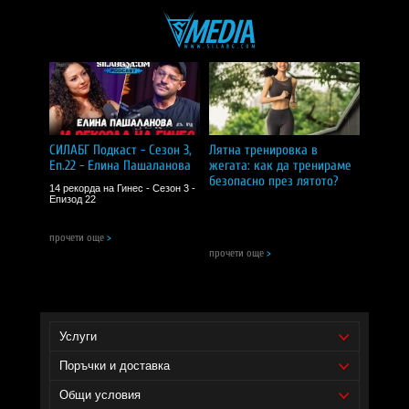
студено пресован джинджифилов сок
— 35% от
състава;
пчелен мед
— 25% от състава;
витамин C
— 0,08% от състава.
Хранителни стойности на 100 г:
СИЛАБГ Подкаст - Сезон 3,
Лятна тренировка в
енергийна стойност:
444 kJ / 104 kcal;
Еп.22 - Елина Пашаланова
жегата: как да тренираме
безопасно през лятото?
14 рекорда на Гинес - Сезон 3 -
мазнини:
0 г, от които наситени — 0 г;
Епизод 22
въглехидрати:
26 г, от които захари — 25 г;
прочети още
>
белтъчини:
0,6 г;
прочети още
>
сол:
0 г.
Дозировка и начин на прием:
Услуги
една доза:
60 мл;
Поръчки и доставка
дози в опаковка:
1;
Общи условия
начин на употреба:
консумирайте 1 шот (60 мл)