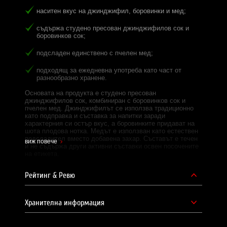
наситен вкус на джинджифил, боровинки и мед;
съдържа студено пресован джинджифилов сок и
боровинков сок;
подсладен единствено с пчелен мед;
подходящ за ежедневна употреба като част от
разнообразно хранене.
Основата на продукта е студено пресован
джинджифилов сок, комбиниран с боровинков сок и
пчелен мед. Джинджифилът се използва традиционно
като подправка и съставка за напитки заради
характерния си остър вкус, а боровинките придават на
шота плодова нотка. Медът е използван като естествен
подсладител вместо добавена захар. Съставът е течен
виж повече
и не съдържа други активни съставки освен посочените
на етикета.
Шотът се консумира директно от бутилката, без нужда
Рейтинг & Ревю
от разреждане с вода или смесване с други напитки.
Преди отваряне се препоръчва да се разклати добре,
тъй като е възможно да се образува естествена утайка
от съставките.
Хранителна информация
Основни съставки:
боровинков сок
— 39,92% от състава;