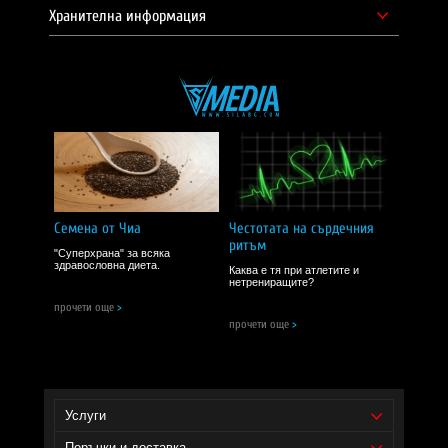
Хранителна информация
Семена от Чиа
Честотата на сърдечния
ритъм
"Суперхрана" за всяка
здравословна диета.
Каква е тя при атлетите и
нетрениращите?
прочети още
>
прочети още
>
Услуги
Поръчки и доставка