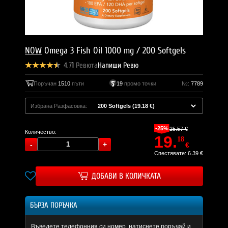
NOW
Omega 3 Fish Oil 1000 mg / 200 Softgels
4.7
1
Ревюта
Напиши Ревю
Поръчан
1510
пъти
19
промо точки
№:
7789
Избрана Разфасовка:
-25%
25.57 €
Количество:
19.
18
€
Спестявате: 6.39 €
ДОБАВИ В КОЛИЧКАТА
БЪРЗА ПОРЪЧКА
Въведете телефонния си номер, натиснете поръчай и