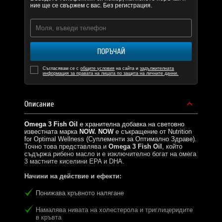
ние ще се свържем с вас. Без регистрация.
ПОРЪЧАЙ
Съгласявам се с
общите условия
на сайта и
задължителната
информация за правата на лицата по защита на личните данни.
Описание
Omega 3 Fish Oil
е хранителна добавка на световно
известната марка
NOW
.
NOW
е съкращение от Nutrition
for Optimal Wellness (Суплементи за Оптимално Здраве).
Точно това представлява и
Omega 3 Fish Oil
, който
съдържа рибено масло и е изключително богат на омега
3 мастните киселини EPA и DHA.
Начини на действие и ефекти:
Понижава кръвното налягане
Намалява нивата на холестерола и триглицеридите
в кръвта