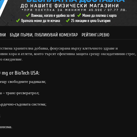
ИНИ
БЪДИ ПЪРВИ, ПУБЛИКУВАЙ КОМЕНТАР
РЕЙТИНГ
&
РЕВЮ
ествена хранителна добавка, фокусирана върху клетъчното здраве и
ивни хора и атлети, които търсят ефективна защита срещу оксидативния стрес,
то ежедневие.
 mg от BioTech USA:
ещу свободните радикали;
 – транс-ресвератрол;
ърдечно-съдовата система;
;
анизма.