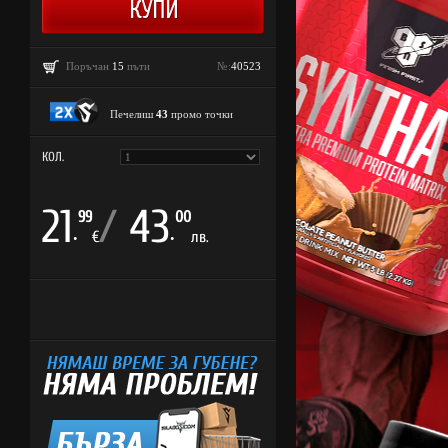
Поръчан
15
пъти
№:
40523
Печелиш
43
промо точки
КОЛ.
21
/
43
99
00
.
.
€
лв.