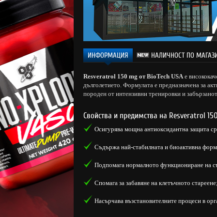
ИНФОРМАЦИЯ
НАЛИЧНОСТ ПО МАГАЗ
Resveratrol 150 mg от BioTech USA
е висококач
дълголетието. Формулата е предназначена за акт
породен от интензивни тренировки и забързано
Свойства и предимства на Resveratrol 150
Осигурява мощна антиоксидантна защита ср
Съдържа най-стабилната и биоактивна форма
Подпомага нормалното функциониране на с
Спомага за забавяне на клетъчното стареене
Насърчава възстановителните процеси в орг