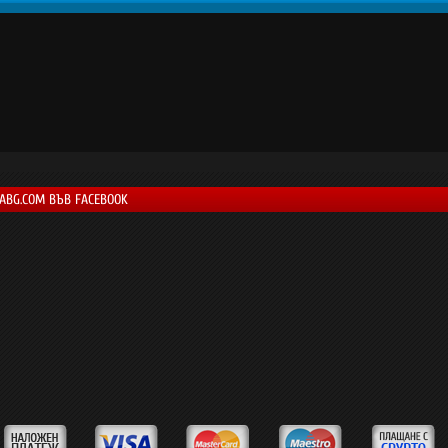
LABG.COM ВЪВ FACEBOOK