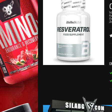
М
К
П
Д
О