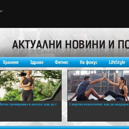
m/
Хранене
Здраве
Фитнес
На фокус
LifeStyle
Лятна тренировка в жегата: как да т
Спортна психология: как да поддърж
..
...