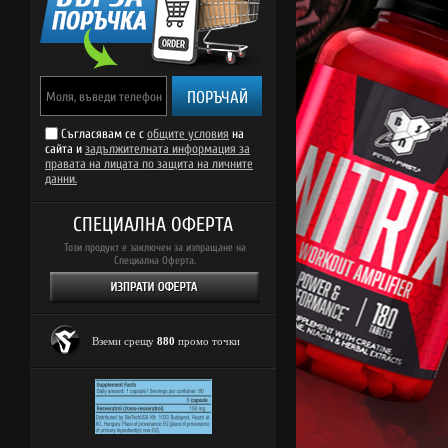
ПОРЪЧАЙ
Съгласявам се с
общите условия
на
сайта и
задължителната информация за
правата на лицата по защита на личните
данни.
СПЕЦИАЛНА ОФЕРТА
Този продукт е заключен за изпращане на
Специална Оферта.
Вземи срещу
880
промо точки