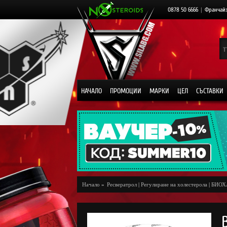
0878 50 6666
|
Франчай
НАЧАЛО
ПРОМОЦИИ
МАРКИ
ЦЕЛ
СЪСТАВКИ
Начало
»
Ресвератрол
|
Регулиране на холестерола
|
БИОХ