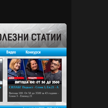
Видео
Конкурси
а
СИЛАБГ Подкаст - Сезон 3, Еп.21 - А
...
Витоша 100: От 50 до 3500 за 43 години -
Сезон 3 - Епизод 21