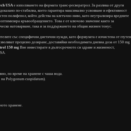
Tech USA
е използването на формата транс-ресвератрол. За разлика от други
 доказано по-стабилна, което гарантира максимално усвояване и ефективност
естен полифенол, който действа на клетъчно ниво, като неутрализира вредните
оптимизира кръвообращението. Това е от ключово значение както за
ческо натоварване, така и за поддържането на общия жизнен тонус.
телите със специфични диетични нужди, като формулата е изчистена от глутен
позволяват прецизно дозиране, доставяйки необходимата дневна доза от 150 mg
trol 150 mg
Вие инвестирате в дългосрочното си здраве и жизненост,
USA.
вно, по време на хранене с чаша вода.
н на Polygonum cuspidatum).
зното хранене.