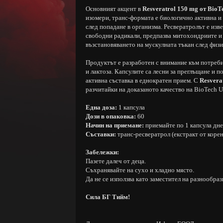
Основният акцент в
Resveratrol 150 mg от Bio
изомери, транс-формата е биологично активна и
след попадане в организма. Ресвератролът е изв
свободни радикали, предпазва митохондриите и 
възстановяването на мускулната тъкан след физи
Продуктът е разработен с внимание към потреби
и лактоза. Капсулите са лесни за преглъщане и 
активна съставка в еднократен прием. С
Resvera
разчитайки на доказаното качество на BioTech 
Една доза:
1 капсула
Дози в опаковка:
60
Начин на приемане:
приемайте по 1 капсула дне
Съставки:
транс-ресвератрол (екстракт от коре
Забележки:
Пазете далеч от деца.
Съхранявайте на сухо и хладно място.
Да не се използва като заместител на разнообра
Сила БГ Тийм!