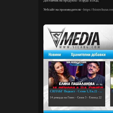
Доставчик на продукта - И фудс ЕООД.
Уебсайт на производителя -
https://biotechusa.co
Новини
Хранителни добавки
СИЛАБГ Подкаст - Сезон 3, Еп.22 - ...
.
14 рекорда на Гинес - Сезон 3 - Епизод 22