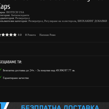
Caps
арка:
BIOTECH USA
атегория:
Антиоксиданти
одкатегория:
Ресвератрол
опълнителни категории:
Ресвератрол
,
Регулиране на холестерола
,
БИОХАКИНГ ДОБАВКИ
0.0
0
Ревюта
Напиши Ревю
БЕЩАВАМЕ ТИ:
Безплатна доставка до 24ч. - За покупки над 49.99€/97.77 лв.
Гарантирано качество