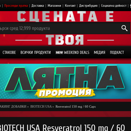
з
|
Проследи пратка
|
Доставка
|
Магазини
|
Контакт
|
Дистрибуция
|
Социална дейност
|
СТАКОВЕ
ВСИЧКИ ПРОДУКТИ
WEEKEND DEALS
МЕДИЯ
ПОДКАСТ
АКИНГ ДОБАВКИ
»
BIOTECH USA
»
Resveratrol 150 mg / 60 Caps
BIOTECH USA Resveratrol 150 mg / 60