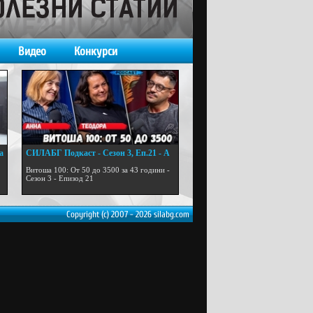
Видео
Конкурси
а
СИЛАБГ Подкаст - Сезон 3, Еп.21 - А
...
Витоша 100: От 50 до 3500 за 43 години -
Сезон 3 - Епизод 21
Copyright (c) 2007 - 2026 silabg.com