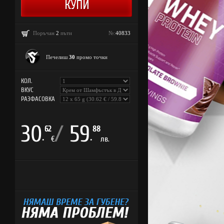
Поръчан
2
пъти
№:
40833
Печелиш
30
промо точки
КОЛ.
ВКУС
РАЗФАСОВКА
30
/
59
62
88
.
.
€
лв.