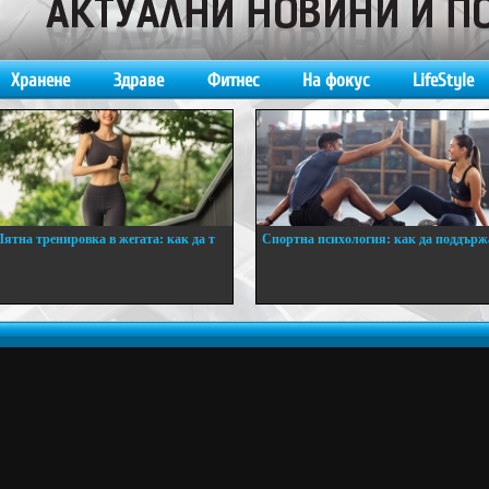
Хранене
Здраве
Фитнес
На фокус
LifeStyle
Лятна тренировка в жегата: как да т
Спортна психология: как да поддърж
..
...