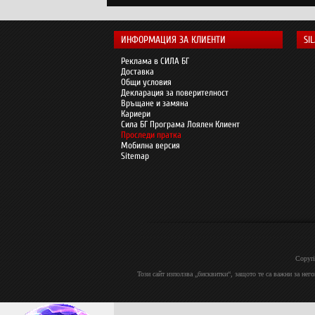
ИНФОРМАЦИЯ ЗА КЛИЕНТИ
SI
Реклама в СИЛА БГ
Доставка
Общи условия
Декларация за поверителност
Връщане и замяна
Кариери
Сила БГ Програма Лоялен Клиент
Проследи пратка
Мобилна версия
Sitemap
Copyri
Този сайт използва „бисквитки“, защото те са важни за нег