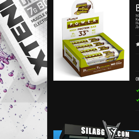
М
К
П
Д
О