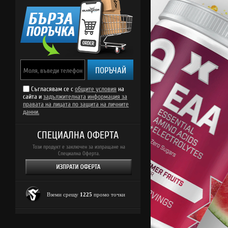
ПОРЪЧАЙ
Съгласявам се с
общите условия
на
сайта и
задължителната информация за
правата на лицата по защита на личните
данни.
СПЕЦИАЛНА ОФЕРТА
Този продукт е заключен за изпращане на
Специална Оферта.
Вземи срещу
1225
промо точки