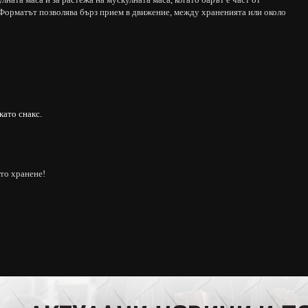
 Форматът позволява бърз прием в движение, между храненията или около
като снакс.
то хранене!