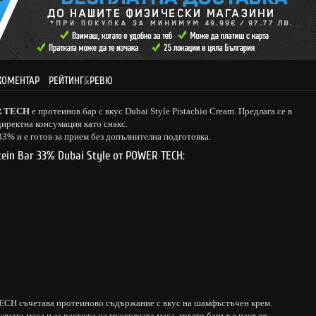
КОМЕНТАР
РЕЙТИНГ
&
РЕВЮ
ER TECH
е протеинов бар с вкус Dubai Style Pistachio Cream. Предлага се в
 директна консумация като снакс.
33% и е готов за прием без допълнителна подготовка.
ein Bar 33% Dubai Style от POWER TECH:
TECH съчетава протеиново съдържание с вкус на шамфъстъчен крем.
ната маса и за растежа на мускулната маса, когато барът е част от