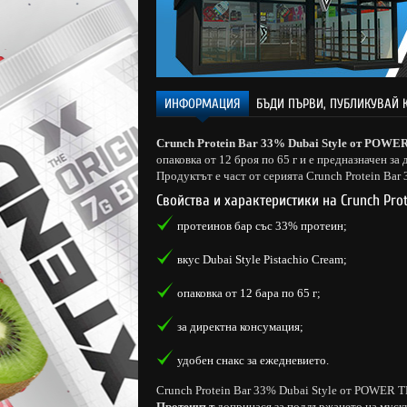
ИНФОРМАЦИЯ
БЪДИ ПЪРВИ, ПУБЛИКУВАЙ 
Crunch Protein Bar 33% Dubai Style от POW
опаковка от 12 броя по 65 г и е предназначен за
Продуктът е част от серията Crunch Protein Bar 
Свойства и характеристики на Crunch Prot
протеинов бар със 33% протеин;
вкус Dubai Style Pistachio Cream;
опаковка от 12 бара по 65 г;
за директна консумация;
удобен снакс за ежедневието.
Crunch Protein Bar 33% Dubai Style от POWER 
Протеинът
допринася за поддържането на мускул