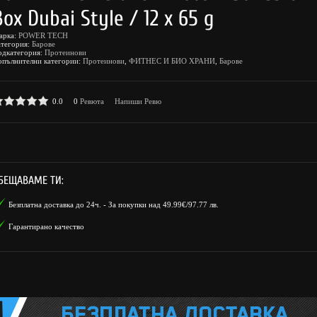
Box Dubai Style / 12 x 65 g
арка:
POWER TECH
атегория:
Барове
одкатегория:
Протеинови
опълнителни категории:
Протеинови
,
ФИТНЕС И БИО ХРАНИ
,
Барове
0.0
0
Ревюта
Напиши Ревю
БЕЩАВАМЕ ТИ:
Безплатна доставка до 24ч. - За покупки над 49.99€/97.77 лв.
Гарантирано качество