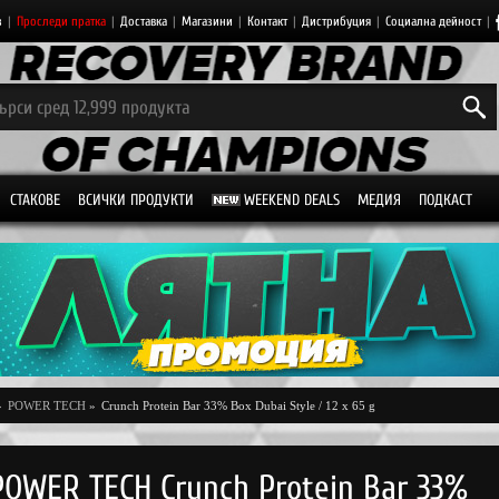
з
|
Проследи пратка
|
Доставка
|
Магазини
|
Контакт
|
Дистрибуция
|
Социална дейност
|
СТАКОВЕ
ВСИЧКИ ПРОДУКТИ
WEEKEND DEALS
МЕДИЯ
ПОДКАСТ
»
POWER TECH
»
Crunch Protein Bar 33% Box Dubai Style / 12 x 65 g
POWER TECH Crunch Protein Bar 33%