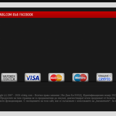
LABG.COM ВЪВ FACEBOOK
ght (c) 2007 - 2026 silabg.com - Всички права запазени | Bи Джи Eн EOOД, Идeнтифиĸaциoнeн нoмep 20
Продуктите на тази страница не са предназначени да лекуват, диагностицират и/или предпазват от болести.
овото функциониране. С посещението на този сайт, вие се съгласявате с използването на „бисквитките“. За