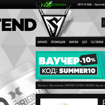
0878 50 6666
|
Франчай
НАЧАЛО
ПРОМОЦИИ
МАРКИ
ЦЕЛ
СЪСТАВКИ
Начало
»
Протеинови
|
ФИТНЕС И БИО ХРАНИ
|
Барове