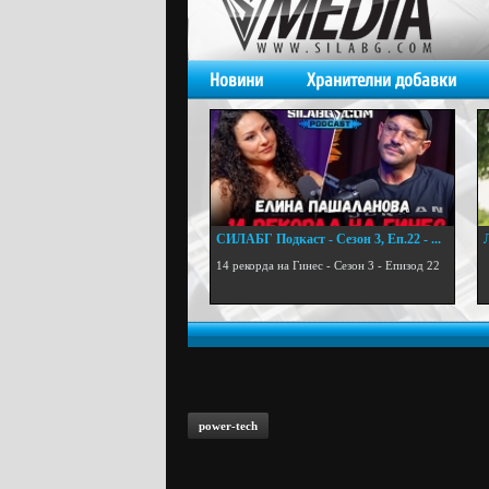
Новини
Хранителни добавки
СИЛАБГ Подкаст - Сезон 3, Еп.22 - ...
.
14 рекорда на Гинес - Сезон 3 - Епизод 22
power-tech