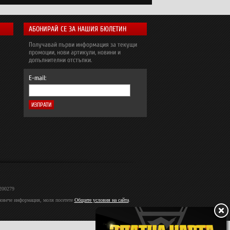
АБОНИРАЙ СЕ ЗА НАШИЯ БЮЛЕТИН
Получавай първи информация за текущи
промоции, нови артикули, новини и
допълнителни отстъпки.
E-mail:
2200279
 повече информация, моля посетете
Общите условия на сайта
.