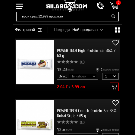
0
Филтрирай
Подреди:
Най-продаван
POWER TECH High Protein Bar 36% /
60 g
0.0
102
пъти
2
промо точки
Вкус:
2.04 €
/
3.99 лв.
POWER TECH Crunch Protein Bar 33%
Dubai Style / 65 g
0.0
35
пъти
2
промо точки