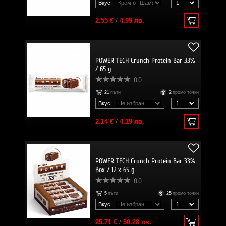
Вкус:
2.55 €
/
4.99 лв.
POWER TECH Crunch Protein Bar 33%
/ 65 g
0.0
21
пъти
2
промо точки
Вкус:
2.14 €
/
4.19 лв.
POWER TECH Crunch Protein Bar 33%
Box / 12 x 65 g
0.0
5
пъти
25
промо точки
Вкус:
25.71 €
/
50.28 лв.