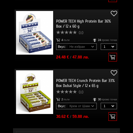
POWER TECH High Protein Bar 36%
Box / 12 x 60 g
0.0
4
пъти
24
промо точки
Вкус:
24.48 €
/
47.88 лв.
POWER TECH Crunch Protein Bar 33%
Box Dubai Style / 12 x 65 g
0.0
2
пъти
30
промо точки
Вкус:
30.62 €
/
59.88 лв.