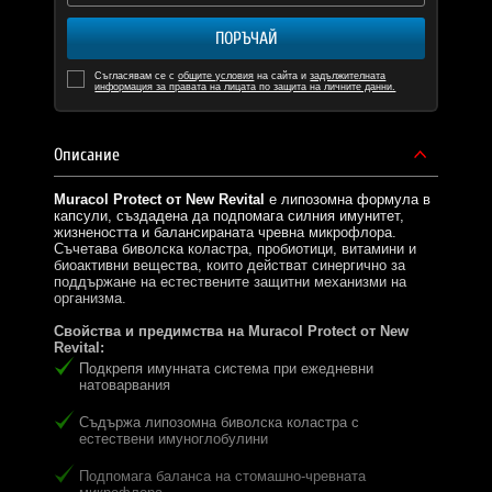
ПОРЪЧАЙ
Съгласявам се с
общите условия
на сайта и
задължителната
информация за правата на лицата по защита на личните данни.
Описание
Muracol Protect от New Revital
е липозомна формула в
капсули, създадена да подпомага силния имунитет,
жизнеността и балансираната чревна микрофлора.
Съчетава биволска коластра, пробиотици, витамини и
биоактивни вещества, които действат синергично за
поддържане на естествените защитни механизми на
организма.
Свойства и предимства на Muracol Protect от New
Revital:
Подкрепя имунната система при ежедневни
натоварвания
Съдържа липозомна биволска коластра с
естествени имуноглобулини
Подпомага баланса на стомашно-чревната