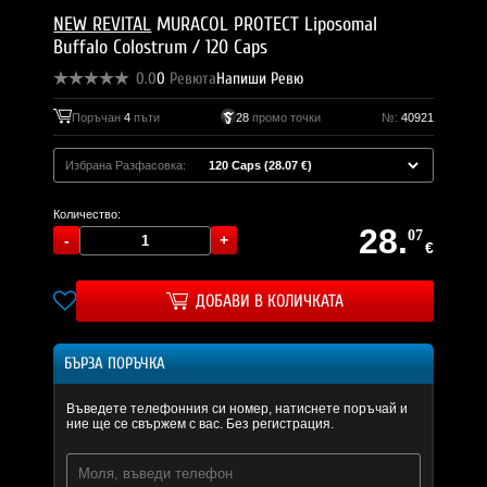
NEW REVITAL
MURACOL PROTECT Liposomal
Buffalo Colostrum / 120 Caps
0.0
0
Ревюта
Напиши Ревю
Поръчан
4
пъти
28
промо точки
№:
40921
Избрана Разфасовка:
Количество:
28.
07
€
ДОБАВИ В КОЛИЧКАТА
БЪРЗА ПОРЪЧКА
Въведете телефонния си номер, натиснете поръчай и
ние ще се свържем с вас. Без регистрация.