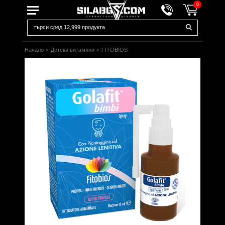
0
Начало
>
Детски витамини
>
FITOBIOS