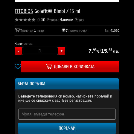
FITOBIOS
Golafit® Bimbi / 15 ml
0.0
0
Ревюта
Напиши Ревю
Поръчан
1
пъти
7
промо точки
№:
41060
Количество:
7.
95
/
15.
55
€
лв.
ДОБАВИ В КОЛИЧКАТА
БЪРЗА ПОРЪЧКА
Въведете телефонния си номер, натиснете поръчай и
ние ще се свържем с вас. Без регистрация.
ПОРЪЧАЙ