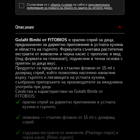
Съгласявам се с
общите условия
на сайта и
задължителната
информация за правата на лицата по защита на личните данни.
Описание
Golafit Bimbi от FITOBIOS
е орален спрей за деца,
предназначен за директно приложение в устната кухина
и областта на гърлото. Формулата съчетава растителни
екстракти от живовляк и черна касис с прополис и мед
(под формата на глюконат), поднесени в течна основа с
приятен за деца вкус.
Продуктът се предлага в стъклен флакон от 15 ml с
дозиращ спрей, който позволява насочено нанасяне
върху гърлото и лигавицата на устната кухина,
съобразно препоръките на производителя за ежедневна
употреба при деца.
Свойства и характеристики на Golafit Bimbi от
FITOBIOS:
орален спрей за директно приложение в устната
кухина и гърлото;
опаковка — стъклен флакон от 15 ml с дозиращ
спрей;
съдържа екстракти от живовляк (Plantago major) и
черна касис (Ribes nigrum);