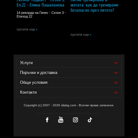
Еп.22 - Елина Пашаланова
жегата: как да тренираме
прополис
, сух екстракт, стандартизиран до 8–12%
галангин — 2,67 mg в дневна доза от 6 впръсквания;
безопасно през лятото?
14 рекорда на Гинес - Сезон 3 -
Епизод 22
мед
(глюконат) — 0,180 mg, съответстващи на 18%
от референтните хранителни стойности, в дневна
прочети още
>
доза от 6 впръсквания.
прочети още
>
Дозировка и начин на прием:
една доза:
1 впръскване;
прием:
1–2 впръсквания, до 3 пъти дневно, при
Услуги
нужда;
Поръчки и доставка
начин на употреба:
разклаща се добре флаконът
преди употреба, спрейва се директно в устната
Общи условия
кухина, насочено към гърлото; препоръчва се да не
се приемат храна и напитки веднага след нанасяне.
Контакти
Съставки:
мед (глюконат), живовляк (Plantago major)
Copyright (c) 2007 - 2026 silabg.com - Всички права запазени.
екстракт от надземни части, прополис сух екстракт,
черна касис (Ribes nigrum) сух листен екстракт,
фруктозен сироп, вода, растителен глицерин, аромат,
калиев сорбат, цинков глюконат
Забележки:
Не заменя разнообразното и балансирано хранене!