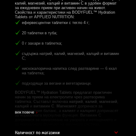
калий, магнезий, калций и витамин C в удобен формат
за ежедневен прием при активен начин на живот.
Свойства и характеристики на BODYFUEL™ Hydration
Tablets от APPLIED NUTRITION:
ефервесцентни таблетки с тегло 4 г;
20 таблетки в туба;
0 г захари в таблетка;
съдържа натрий, калий, магнезий, калций и витамин
C;
нискокалорична напитка след разтваряне — 6 ккал
на таблетка;
подходящи за вегани и вегетарианци.
BODYFUEL™ Hydration Tablets предлагат практичен
начин за прием на електролити чрез разтворима
таблетка. Съставът включва
натрий
,
калий
,
магнезий
,
калций
и
витамин C
.
Магнезият
допринася за
електролитния баланс, а
калият
и
калцият
допринасят
виж повече
за нормалната мускулна функция.
Витамин C
допринася за намаляване на умората и изтощението и
за нормалната функция на имунната система.
Продуктът е подходящ за хора с активен начин на
Наличност по магазини
живот, които търсят вариант без захар.