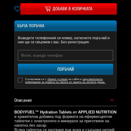
ДОБАВИ В КОЛИЧКАТА
БЪРЗА ПОРЪЧКА
Въведете телефонния си номер, натиснете поръчай и
ние ще се свържем с вас. Без регистрация.
ПОРЪЧАЙ
Съгласявам се с
общите условия
на сайта и
задължителната
информация за правата на лицата по защита на личните данни.
Описание
BODYFUEL™ Hydration Tablets от APPLIED NUTRITION
е хранителна добавка под формата на ефервесцентни
таблетки с електролити и минерали за приготвяне на
напитка без захар.
Всяка таблетка се разтваря във вода и съдържа натрий,