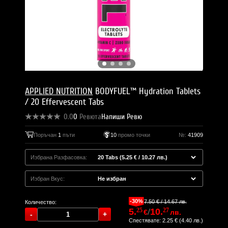
APPLIED NUTRITION
BODYFUEL™ Hydration Tablets
/ 20 Effervescent Tabs
0.0
0
Ревюта
Напиши Ревю
Поръчан
1
пъти
10
промо точки
№:
41909
Избрана Разфасовка:
Избран Вкус:
-30%
7.50 € / 14.67 лв.
Количество:
5.
25
/
10.
27
€
лв.
Спестявате: 2.25 € (4.40 лв.)