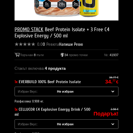
PROMO STACK
Beef Protein Isolate + 3 Free C4
Explosive Energy / 500 ml
0.0
0
Ревюта
Напиши Ревю
Поръчан
8
пъти
34
промо точки
№:
41937
Стакът включва:
4 продукта
34.77 €
34.
1x
EVERBUILD 100% Beef Protein Isolate
77
€
Избран Вкус:
Разфасовка: 0.908 кг.
1x
CELLUCOR C4 Explosive Energy Drink / 500
2.56 €
Подарък!
ml
Избран Вкус: