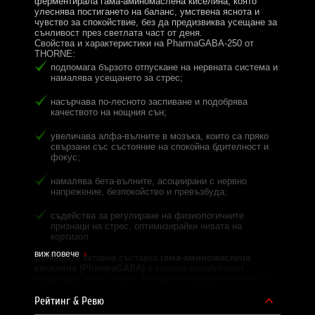
ферментирала гама-аминомаслена киселина, която
улеснява постигането на баланс, умствена яснота и
чувство за спокойствие, без да предизвиква усещане за
сънливост през светлата част от деня.
Свойства и характеристики на PharmaGABA-250 от
THORNE:
подпомага бързото отпускане на нервната система и
намалява усещането за стрес;
насърчава по-лесното заспиване и подобрява
качеството на нощния сън;
увеличaва алфа-вълните в мозъка, които са пряко
свързани със състояние на спокойна бдителност и
фокус;
намалява бета-вълните, асоциирани с нервно
напрежение, безпокойство и превъзбуда;
съдейства за регулиране на физиологичните
признаци на стрес, оптимизирайки нивата на
кортизол.
виж повече
Основната активна съставка
гама-аминомаслена
киселина (PharmaGABA)
е ключов инхибиторен
невротрансмитер, който блокира прекомерния поток от
стимули в мозъка. По този начин тя предпазва нервните
клетки от претоварване и помага за успокояване на ума
Рейтинг & Ревю
в напрегнати ситуации. Благодарение на клинично