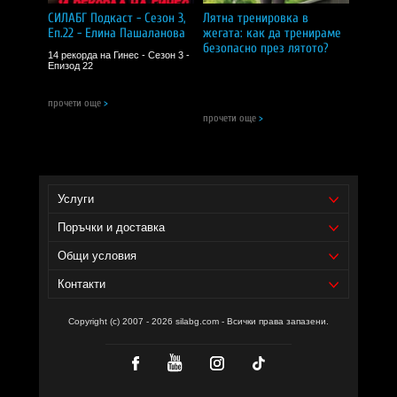
дневна доза от 2 капсули;
СИЛАБГ Подкаст - Сезон 3,
Лятна тренировка в
Еп.22 - Елина Пашаланова
жегата: как да тренираме
AuroraBlue™
(патентована смес от диви боровинки
— аляска боровинка, овалнолистна боровинка,
безопасно през лятото?
14 рекорда на Гинес - Сезон 3 -
алпийска боровинка и дребна боровинка; плод, лист,
Епизод 22
стъбло) — 200 мг в дневна доза от 2 капсули;
прочети още
>
BlueActiv™
(екстракт от диви боровинки, плод) —
150 мг в дневна доза от 2 капсули.
прочети още
>
Дозировка и начин на прием:
Една доза:
2 капсули;
Услуги
Дози в опаковка:
30;
Поръчки и доставка
Начин на употреба:
приема се с вода, за
предпочитане по време на хранене, освен ако е
Общи условия
указано друго на етикета на производителя.
Контакти
Съставки:
екстракт от диви боровинки (цял плод),
екстракт от нар POMELLA® (стандартизиран до 30%
Copyright (c) 2007 - 2026 silabg.com - Всички права запазени.
пуникалагин), AuroraBlue™ (патентована смес от
екстракти от диви боровинки — аляска боровинка,
овалнолистна боровинка, алпийска боровинка, дребна
боровинка; плод, лист, стъбло), BlueActiv™ (екстракт от
диви боровинки, плод), малтодекстрин, растителна
целулозна капсула, силициев диоксид, растителен