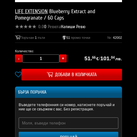
LIFE EXTENSION
Blueberry Extract and
Pomegranate / 60 Caps
0.0
0
Ревюта
Напиши Ревю
Поръчан
1
пъти
51
промо точки
№:
42002
Количество:
51.
66
/
101.
04
€
лв.
ДОБАВИ В КОЛИЧКАТА
БЪРЗА ПОРЪЧКА
Въведете телефонния си номер, натиснете поръчай и
ние ще се свържем с вас. Без регистрация.