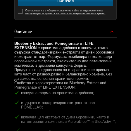
ПОРЪЧАЙ
Съгласявам се с
общите условия
на сайта и
задължителната
информация за правата на лицата по защита на личните данни.
Описание
Blueberry Extract and Pomegranate от LIFE
EXTENSION
е хранителна добавка в капсули, която
съдържа стандартизирани екстракти от диви боровинки
и екстракт от нар. Формулата комбинира няколко вида
боровинкови екстракти, включително два патентовани
комплекса, в дозирана капсулна форма.
Продуктът е предназначен за възрастни и се приема
като част от разнообразно и балансирано хранене, без
да замества основния хранителен режим.
Свойства и характеристики на Blueberry Extract and
Pomegranate от LIFE EXTENSION:
капсулна форма на хранителна добавка;
съдържа стандартизиран екстракт от нар
POMELLA®;
включва цял екстракт от диви боровинки, както и
патентованите комплекси AuroraBlue™ и BlueActiv™;