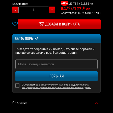
-42%
111.73 € / 218.52 лв.
Количество:
64.
99
/
127.
11
€
лв.
Спестявате: 46.74 € (91.42 лв.)
ДОБАВИ В КОЛИЧКАТА
БЪРЗА ПОРЪЧКА
Въведете телефонния си номер, натиснете поръчай и
ние ще се свържем с вас. Без регистрация.
ПОРЪЧАЙ
Съгласявам се с
общите условия
на сайта и
задължителната
информация за правата на лицата по защита на личните данни.
Описание