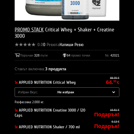
PROMO STACK
Critical Whey + Shaker + Creatine
3000
0.0
0
Ревюта
Напиши Ревю
Поръчан
328
пъти
64
промо точки
№:
42021
Стакът включва:
3 продукта
88.99 €
64.
1x
APPLIED NUTRITION Critical Whey
99
€
Избран Вкус:
Разфасовка: 2.000 кг.
1x
APPLIED NUTRITION Creatine 3000 / 120
16.61 €
Подарък!
Caps
6.13 €
Подарък!
1x
APPLIED NUTRITION Shaker / 700 ml