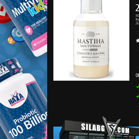
М
К
Д
О