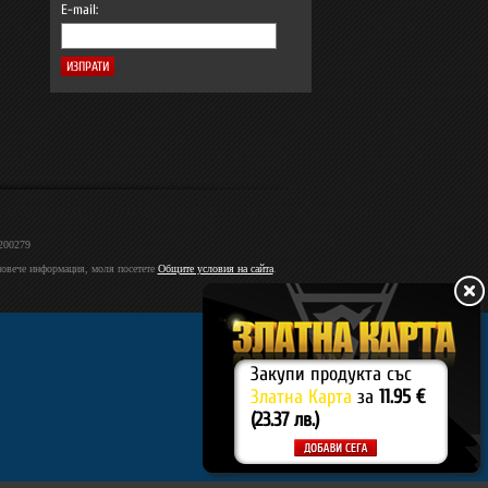
E-mail:
2200279
 повече информация, моля посетете
Общите условия на сайта
.
Закупи продукта със
Златна Карта
за
11.95 €
(23.37 лв.)