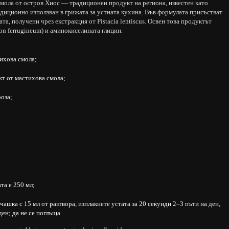
смола от остров Хиос — традиционен продукт на региона, известен като
диционно използван в грижата за устната кухина. Във формулата присъстват
та, получени чрез екстракция от Pistacia lentiscus. Освен това продуктът
on ferrugineum) и аминокиселината глицин.
ихова смола;
т от мастихова смола;
оза;
та е 250 мл;
ашка с 15 мл от разтвора, изплакнете устата за 20 секунди 2–3 пъти на ден,
ден; да не се поглъща.