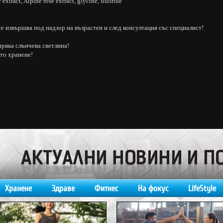
xtract, Alpine rose extract, glycine, fluoride
е извършва под надзор на възрастен и след консултация със специалист!
пряка слънчева светлина!
то хранене!
Хранене
Здраве
Фитнес
На фокус
LifeStyle