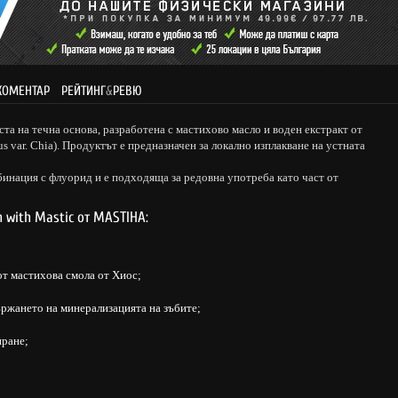
КОМЕНТАР
РЕЙТИНГ
&
РЕВЮ
уста на течна основа, разработена с мастихово масло и воден екстракт от
us var. Chia). Продуктът е предназначен за локално изплакване на устната
инация с флуорид и е подходяща за редовна употреба като част от
 with Mastic от MASTIHA:
от мастихова смола от Хиос;
ржането на минерализацията на зъбите;
иране;