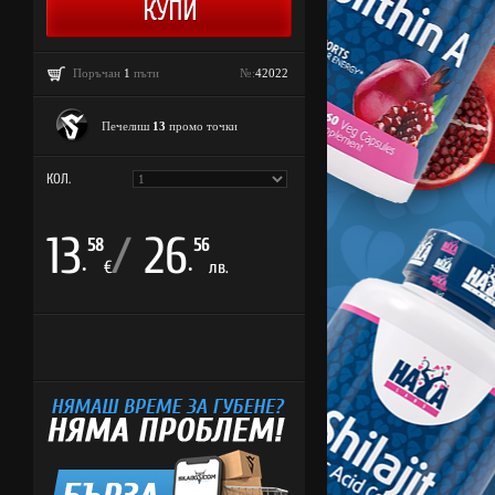
Поръчан
1
пъти
№:
42022
Печелиш
13
промо точки
КОЛ.
13
/
26
58
56
.
.
€
лв.