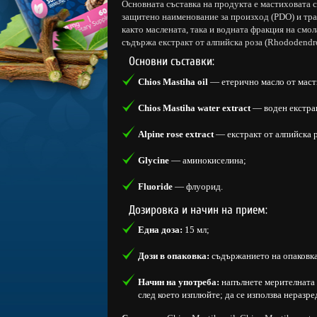
Основната съставка на продукта е мастиховата 
защитено наименование за произход (PDO) и тра
както маслената, така и водната фракция на смола
съдържа екстракт от алпийска роза (Rhododendr
Основни съставки:
Chios Mastiha oil
— етерично масло от маст
Chios Mastiha water extract
— воден екстрак
Alpine rose extract
— екстракт от алпийска р
Glycine
— аминокиселина;
Fluoride
— флуорид.
Дозировка и начин на прием:
Една доза:
15 мл;
Дози в опаковка:
съдържанието на опаковка
Начин на употреба:
напълнете мерителната ч
след което изплюйте; да се използва неразре