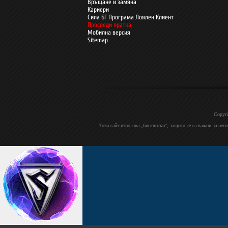
Връщане и замяна
Кариери
Сила БГ Програма Лоялен Клиент
Проследи пратка
Мобилна версия
Sitemap
Copyri
Този сайт използва „бисквитки“, защото те са важни за нег