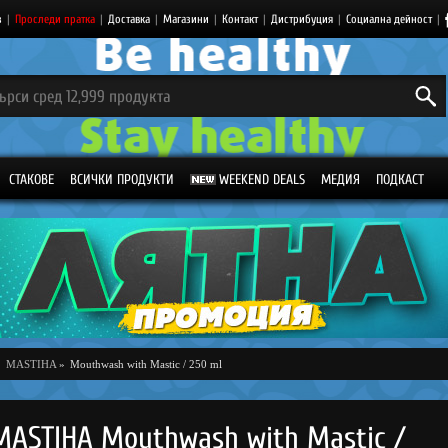
з
|
Проследи пратка
|
Доставка
|
Магазини
|
Контакт
|
Дистрибуция
|
Социална дейност
|
СТАКОВЕ
ВСИЧКИ ПРОДУКТИ
WEEKEND DEALS
МЕДИЯ
ПОДКАСТ
»
MASTIHA
»
Mouthwash with Mastic / 250 ml
MASTIHA Mouthwash with Mastic /