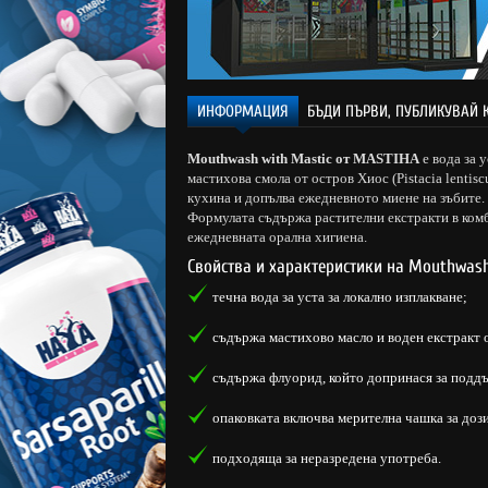
ИНФОРМАЦИЯ
БЪДИ ПЪРВИ, ПУБЛИКУВАЙ 
Mouthwash with Mastic от MASTIHA
е вода за 
мастихова смола от остров Хиос (Pistacia lentisc
кухина и допълва ежедневното миене на зъбите.
Формулата съдържа растителни екстракти в комб
ежедневната орална хигиена.
Свойства и характеристики на Mouthwash
течна вода за уста за локално изплакване;
съдържа мастихово масло и воден екстракт 
съдържа флуорид, който допринася за поддъ
опаковката включва мерителна чашка за доз
подходяща за неразредена употреба.