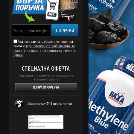
ПОРЪЧАЙ
Съгласявам се с
общите условия
на
сайта и
задължителната информация за
правата на лицата по защита на личните
данни.
СПЕЦИАЛНА ОФЕРТА
Този продукт е заключен за изпращане на
Специална Оферта.
Вземи срещу
544
промо точки