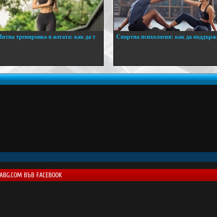
Лятна тренировка в жегата: как да т
Спортна психология: как да поддърж
..
...
LABG.COM ВЪВ FACEBOOK