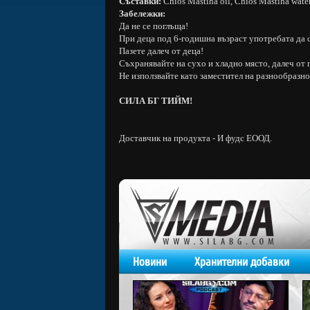
Съставки:
Chios Mastiha oil, Chios Mastiha water e
Забележки:
Да не се поглъща!
При деца под 6-годишна възраст употребата да с
Пазете далеч от деца!
Съхранявайте на сухо и хладно място, далеч от 
Не използвайте като заместител на разнообразно
СИЛА БГ ТИЙМ!
Доставчик на продукта - И фудс ЕООД.
Новини
Хранителни добавки