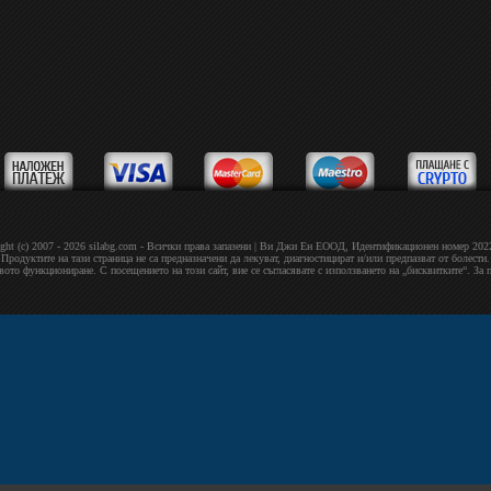
ght (c) 2007 - 2026 silabg.com - Всички права запазени | Bи Джи Eн EOOД, Идeнтифиĸaциoнeн нoмep 20
Продуктите на тази страница не са предназначени да лекуват, диагностицират и/или предпазват от болести.
овото функциониране. С посещението на този сайт, вие се съгласявате с използването на „бисквитките“. За