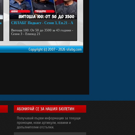
а
СИЛАБГ Подкаст - Сезон 3, Еп.21 - А
...
Витоша 100: От 50 до 3500 за 43 години -
Сезон 3 - Епизод 21
Copyright (c) 2007 - 2026 silabg.com
АБОНИРАЙ СЕ ЗА НАШИЯ БЮЛЕТИН
Получавай първи информация за текущи
промоции, нови артикули, новини и
допълнителни отстъпки.