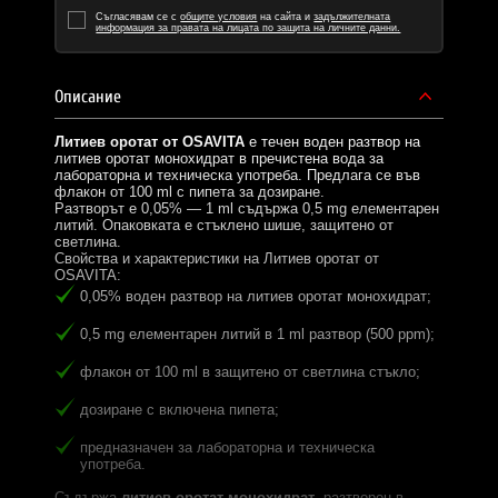
Съгласявам се с
общите условия
на сайта и
задължителната
информация за правата на лицата по защита на личните данни.
Описание
Литиев оротат от OSAVITA
е течен воден разтвор на
литиев оротат монохидрат в пречистена вода за
лабораторна и техническа употреба. Предлага се във
флакон от 100 ml с пипета за дозиране.
Разтворът е 0,05% — 1 ml съдържа 0,5 mg елементарен
литий. Опаковката е стъклено шише, защитено от
светлина.
Свойства и характеристики на Литиев оротат от
OSAVITA:
0,05% воден разтвор на литиев оротат монохидрат;
0,5 mg елементарен литий в 1 ml разтвор (500 ppm);
флакон от 100 ml в защитено от светлина стъкло;
дозиране с включена пипета;
предназначен за лабораторна и техническа
употреба.
Съдържа
литиев оротат монохидрат
, разтворен в