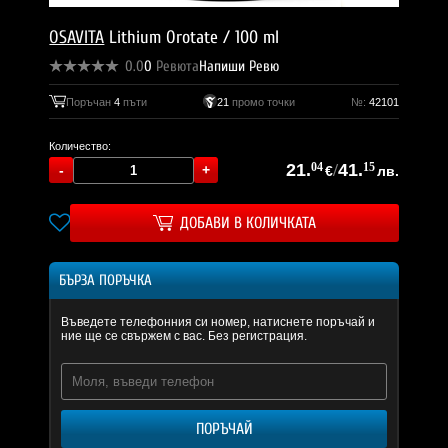
OSAVITA
Lithium Orotate / 100 ml
0.0
0
Ревюта
Напиши Ревю
Поръчан
4
пъти
21
промо точки
№:
42101
Количество:
21.
04
/
41.
15
€
лв.
ДОБАВИ В КОЛИЧКАТА
БЪРЗА ПОРЪЧКА
Въведете телефонния си номер, натиснете поръчай и
ние ще се свържем с вас. Без регистрация.
ПОРЪЧАЙ