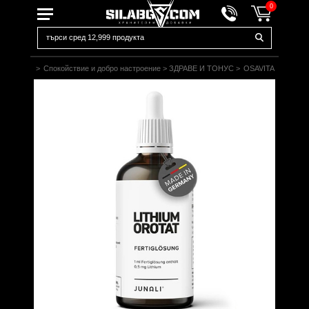
0
Начало
>
Спокойствие и добро настроение
>
ЗДРАВЕ И ТОНУС
>
OSAVITA