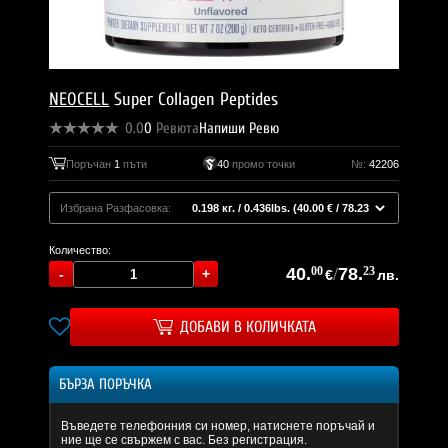
NEOCELL
Super Collagen Peptides
0.0
0
Ревюта
Напиши Ревю
Поръчан
1
пъти
40
промо точки
№:
42206
Избрана Разфасовка:
Количество:
40.
00
/
78.
23
€
лв.
ДОБАВИ В КОЛИЧКАТА
БЪРЗА ПОРЪЧКА
Въведете телефонния си номер, натиснете поръчай и
ние ще се свържем с вас. Без регистрация.