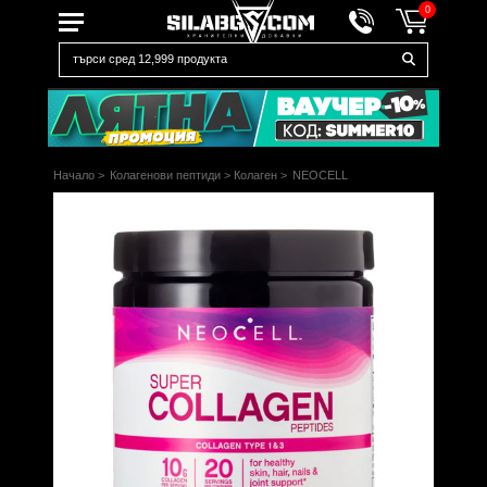
0
Начало
>
Колагенови пептиди
>
Колаген
>
NEOCELL