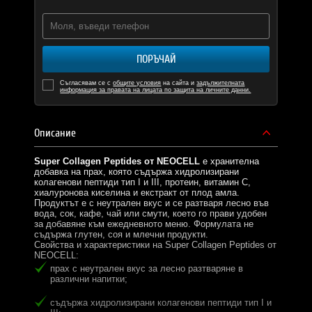
ПОРЪЧАЙ
Съгласявам се с
общите условия
на сайта и
задължителната
информация за правата на лицата по защита на личните данни.
Описание
Super Collagen Peptides от NEOCELL
е хранителна
добавка на прах, която съдържа хидролизирани
колагенови пептиди тип I и III, протеин, витамин C,
хиалуронова киселина и екстракт от плод амла.
Продуктът е с неутрален вкус и се разтваря лесно във
вода, сок, кафе, чай или смути, което го прави удобен
за добавяне към ежедневното меню. Формулата не
съдържа глутен, соя и млечни продукти.
Свойства и характеристики на Super Collagen Peptides от
NEOCELL:
прах с неутрален вкус за лесно разтваряне в
различни напитки;
съдържа хидролизирани колагенови пептиди тип I и