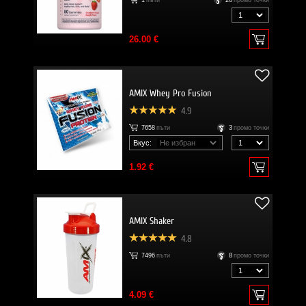
1
пъти
26
промо точки
26.00 €
AMIX Whey Pro Fusion
4.9
7658
пъти
3
промо точки
Вкус:
1.92 €
AMIX Shaker
4.8
7496
пъти
8
промо точки
4.09 €