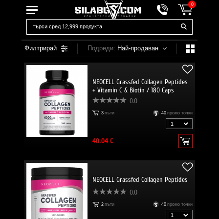
0
Филтрирай
Подреди:
Най-продаван
NEOCELL Grassfed Collagen Peptides
+ Vitamin C & Biotin / 180 Caps
0.0
3
пъти
40
промо точки
40.04 €
NEOCELL Grassfed Collagen Peptides
0.0
2
пъти
40
промо точки