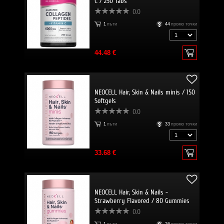
C / 250 Tabs
0.0
1
пъти
44
промо точки
44.48 €
NEOCELL Hair, Skin & Nails minis / 150
Softgels
0.0
1
пъти
33
промо точки
33.68 €
NEOCELL Hair, Skin & Nails -
Strawberry Flavored / 80 Gummies
0.0