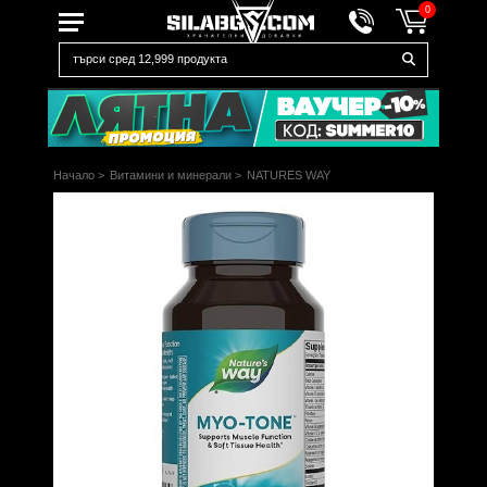
0
Начало
>
Витамини и минерали
>
NATURES WAY