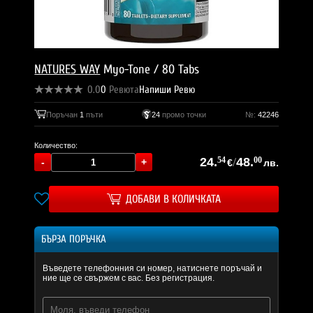
NATURES WAY
Myo-Tone / 80 Tabs
0.0
0
Ревюта
Напиши Ревю
Поръчан
1
пъти
24
промо точки
№:
42246
Количество:
24.
54
/
48.
00
€
лв.
ДОБАВИ В КОЛИЧКАТА
БЪРЗА ПОРЪЧКА
Въведете телефонния си номер, натиснете поръчай и
ние ще се свържем с вас. Без регистрация.