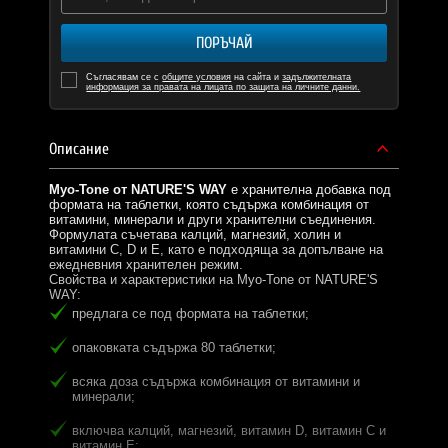
ПОРЪЧАЙ
Съгласявам се с
общите условия
на сайта и
задължителната
информация за правата на лицата по защита на личните данни.
Описание
Myo-Tone от NATURE'S WAY
е хранителна добавка под
формата на таблетки, която съдържа комбинация от
витамини, минерали и други хранителни съединения.
Формулата съчетава калций, магнезий, холин и
витамини C, D и E, като е подходяща за допълване на
ежедневния хранителен режим.
Свойства и характеристики на Myo-Tone от NATURE'S
WAY:
предлага се под формата на таблетки;
опаковката съдържа 80 таблетки;
всяка доза съдържа комбинация от витамини и
минерали;
включва калций, магнезий, витамин D, витамин C и
витамин E;