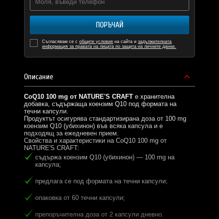
ПОРЪЧАЙ
Съгласявам се с
общите условия
на сайта и
задължителната
информация за правата на лицата по защита на личните данни.
Описание
CoQ10 100 mg от NATURE'S CRAFT
е хранителна
добавка, съдържаща коензим Q10 под формата на
течни капсули.
Продуктът осигурява стандартизирана доза от 100 mg
коензим Q10 (убихинон) във всяка капсула и е
подходящ за ежедневен прием.
Свойства и характеристики на CoQ10 100 mg от
NATURE'S CRAFT:
съдържа коензим Q10 (убихинон) — 100 mg на
капсула;
предлага се под формата на течни капсули;
опаковка от 60 течни капсули;
препоръчителна доза от 2 капсули дневно.