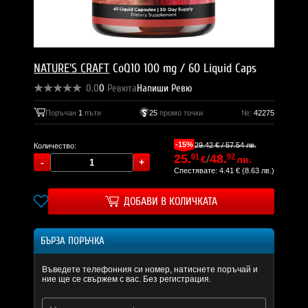
NATURE'S CRAFT
CoQ10 100 mg / 60 Liquid Caps
0.0
0
Ревюта
Напиши Ревю
Поръчан
1
пъти
25
промо точки
№:
42275
-15%
29.42 € / 57.54 лв.
Количество:
25.
01
/
48.
92
€
лв.
Спестявате: 4.41 € (8.63 лв.)
ДОБАВИ В КОЛИЧКАТА
БЪРЗА ПОРЪЧКА
Въведете телефонния си номер, натиснете поръчай и
ние ще се свържем с вас. Без регистрация.