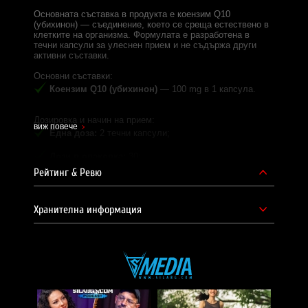
Основната съставка в продукта е коензим Q10
(убихинон) — съединение, което се среща естествено в
клетките на организма. Формулата е разработена в
течни капсули за улеснен прием и не съдържа други
активни съставки.
Основни съставки:
Коензим Q10 (убихинон)
— 100 mg в 1 капсула.
Дозировка и начин на прием:
виж повече
Една доза:
2 течни капсули;
Дози в опаковка:
30;
Рейтинг & Ревю
Начин на употреба:
приемайте по 2 течни капсули
дневно, за препоръчване по време на хранене.
Хранителна информация
Често задавани въпроси:
Каква е разликата между формите убихинон
(ubiquinone) и убихинол (ubiquinol)?
Убихинонът е окислената форма на коензим Q10, а
убихинолът е редуцираната; в организма двете форми
се превръщат една в друга според нуждите.
Защо в състава на капсулите е включено маслинено
масло?
Маслиненото масло служи като носител на коензим Q10