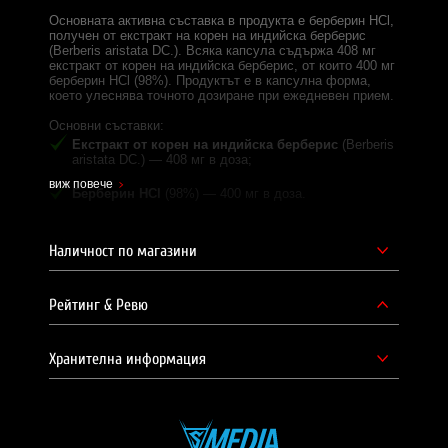
Основната активна съставка в продукта е берберин HCl,
получен от екстракт на корен на индийска берберис
(Berberis aristata DC.). Всяка капсула съдържа 408 мг
екстракт от корен на индийска берберис, от които 400 мг
берберин HCl (98%). Продуктът е в капсулна форма,
което улеснява точното дозиране при ежедневен прием.
Основни съставки:
Екстракт от корен на индийска берберис
(Berberis
aristata DC.) — 408 мг в доза;
виж повече
Берберин HCl
(98%) — 400 мг в доза.
Дозировка и начин на прием:
Наличност по магазини
Една доза:
1 капсула;
Дози в опаковка:
60;
Рейтинг & Ревю
Начин на употреба:
приемайте по 1 капсула дневно
по време на хранене, с достатъчно количество вода.
Хранителна информация
Съставки:
екстракт от корен на индийска берберис
(Berberis aristata DC., 98% берберин HCl), пълнител —
микрокристална целулоза, антислепващи агенти —
магнезиеви соли на мастни киселини, силициев
диоксид, капсула (глазиращ агент — хидроксипропил