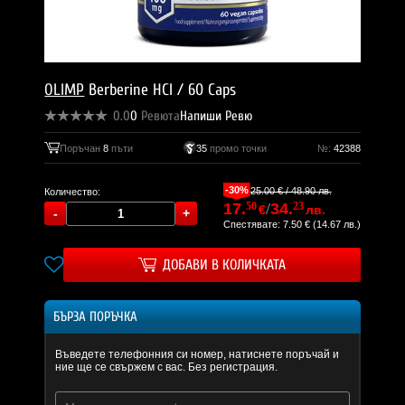
OLIMP
Berberine HCl / 60 Caps
0.0
0
Ревюта
Напиши Ревю
Поръчан
8
пъти
35
промо точки
№:
42388
-30%
25.00 € / 48.90 лв.
Количество:
17.
50
/
34.
23
€
лв.
Спестявате: 7.50 € (14.67 лв.)
ДОБАВИ В КОЛИЧКАТА
БЪРЗА ПОРЪЧКА
Въведете телефонния си номер, натиснете поръчай и
ние ще се свържем с вас. Без регистрация.