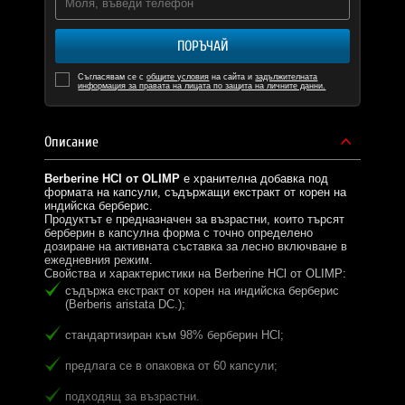
ПОРЪЧАЙ
Съгласявам се с
общите условия
на сайта и
задължителната
информация за правата на лицата по защита на личните данни.
Описание
Berberine HCl от OLIMP
е хранителна добавка под
формата на капсули, съдържащи екстракт от корен на
индийска берберис.
Продуктът е предназначен за възрастни, които търсят
берберин в капсулна форма с точно определено
дозиране на активната съставка за лесно включване в
ежедневния режим.
Свойства и характеристики на Berberine HCl от OLIMP:
съдържа екстракт от корен на индийска берберис
(Berberis aristata DC.);
стандартизиран към 98% берберин HCl;
предлага се в опаковка от 60 капсули;
подходящ за възрастни.