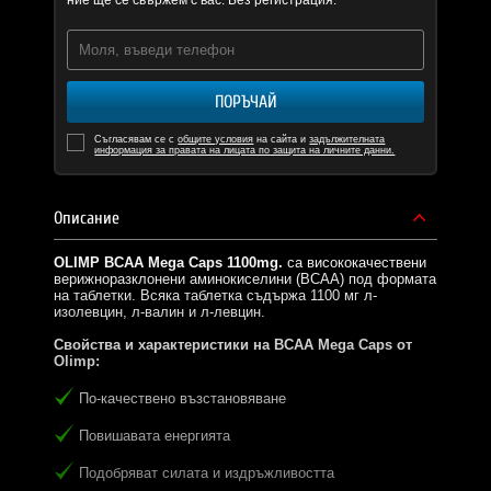
ние ще се свържем с вас. Без регистрация.
ПОРЪЧАЙ
Съгласявам се с
общите условия
на сайта и
задължителната
информация за правата на лицата по защита на личните данни.
Описание
OLIMP BCAA Mega Caps 1100mg.
са висококачествени
верижноразклонени аминокиселини (BCAA) под формата
на таблетки. Всяка таблетка съдържа 1100 мг л-
изолевцин, л-валин и л-левцин.
Свойства и характеристики на BCAA Mega Caps от
Olimp:
По-качествено възстановяване
Повишавата енергията
Подобряват силата и издръжливостта