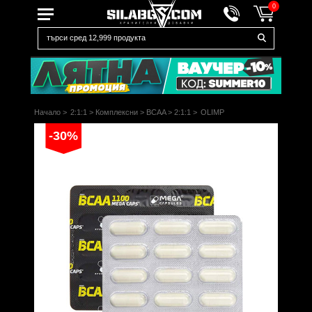
0
Начало
>
2:1:1
>
Комплексни
>
BCAA
>
2:1:1
>
OLIMP
-30%