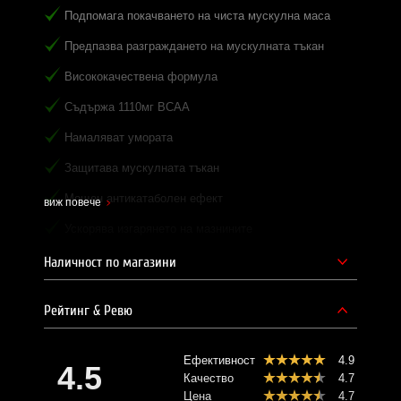
Подпомага покачването на чиста мускулна маса
Предпазва разграждането на мускулната тъкан
Висококачествена формула
Съдържа 1110мг BCAA
Намаляват умората
Защитава мускулната тъкан
Мощен антикатаболен ефект
виж повече
Ускорява изгарянето на мазнините
OLIMP BCAA Mega Caps 1100mg.
са висококачествени
Наличност по магазини
верижноразклонени аминокиселини (BCAA) под формата
на таблетки. Всяка таблетка доставя на тялото цели
1100 мг л-изолевцин, л-валин и л-левцин.
Рейтинг & Ревю
Верижноразклонените аминокиселини са екзогенни
субстанции, което означава, че те не се синтезират в
тялото и трябва да бъдат доставени с храната. Те
Ефективност
4.9
съставляват 35-40% от мускулния протеин и са от
4.5
особена важност, тъй като осигуряват енергия и,
Качество
4.7
същевременно, предпазват мускулите от разграждане.
Цена
4.7