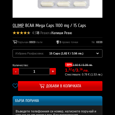
OLIMP
BCAA Mega Caps 1100 mg / 15 Caps
4.5
18
Ревюта
Напиши Ревю
Поръчан
8809
пъти
3
промо точки
№:
6938
Избрана Разфасовка:
-30%
2.60 € / 5.09 лв.
Количество:
1.
82
/
3.
56
€
лв.
Спестявате: 0.78 € (1.53 лв.)
ДОБАВИ В КОЛИЧКАТА
БЪРЗА ПОРЪЧКА
Въведете телефонния си номер, натиснете поръчай и