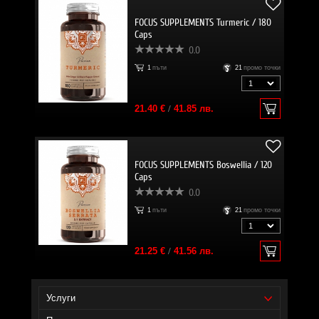
FOCUS SUPPLEMENTS Turmeric / 180
Caps
0.0
1
пъти
21
промо точки
21.40 €
/
41.85 лв.
FOCUS SUPPLEMENTS Boswellia / 120
Caps
0.0
1
пъти
21
промо точки
21.25 €
/
41.56 лв.
Услуги