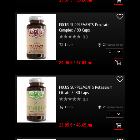
19.57 €
/
38.28 лв.
FOCUS SUPPLEMENTS Prostate
Complex / 90 Caps
0.0
1
пъти
24
промо точки
24.46 €
/
47.84 лв.
FOCUS SUPPLEMENTS Potassium
Citrate / 180 Caps
0.0
1
пъти
23
промо точки
23.85 €
/
46.65 лв.