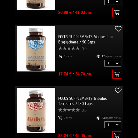
20.98 €
/
41.03 лв.
FOCUS SUPPLEMENTS Magnesium
Bisglycinate / 90 Caps
0.0
3
пъти
17
промо точки
17.74 €
/
34.70 лв.
FOCUS SUPPLEMENTS Tribulus
Terrestris / 180 Caps
0.0
2
пъти
23
промо точки
23.24 €
/
45.45 лв.