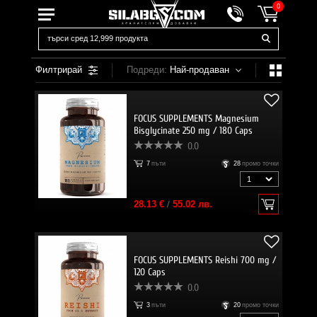
0
Филтрирай
Подреди:
Най-продаван
FOCUS SUPPLEMENTS Magnesium
Bisglycinate 250 mg / 180 Caps
0.0
7
пъти
28
промо точки
28.13 €
/
55.02 лв.
FOCUS SUPPLEMENTS Reishi 700 mg /
120 Caps
0.0
3
пъти
20
промо точки