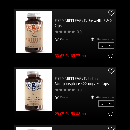
FOCUS SUPPLEMENTS Boswellia / 240
Caps
0.0
2
пъти
33
промо точки
33.63 €
/
65.77 лв.
FOCUS SUPPLEMENTS Uridine
Monophosphate 300 mg / 60 Caps
0.0
2
пъти
29
промо точки
29.05 €
/
56.82 лв.