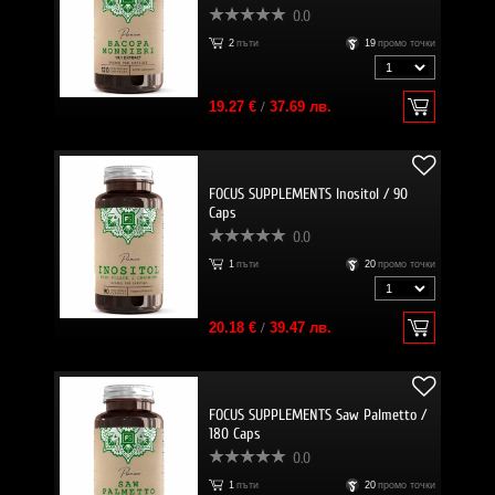
0.0
2
пъти
19
промо точки
19.27 €
/
37.69 лв.
FOCUS SUPPLEMENTS Inositol / 90
Caps
0.0
1
пъти
20
промо точки
20.18 €
/
39.47 лв.
FOCUS SUPPLEMENTS Saw Palmetto /
180 Caps
0.0
1
пъти
20
промо точки