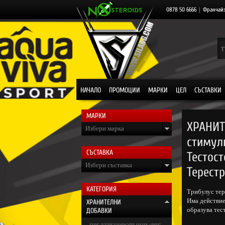
0878 50 6666
|
Франчай
НАЧАЛО
ПРОМОЦИИ
МАРКИ
ЦЕЛ
СЪСТАВКИ
МАРКИ
ХРАНИТ
Избери марка
стимул
СЪСТАВКА
Тестос
Избери съставка
Терестр
КАТЕГОРИЯ
Трибулус тер
Има действие
ХРАНИТЕЛНИ
образува тес
ДОБАВКИ