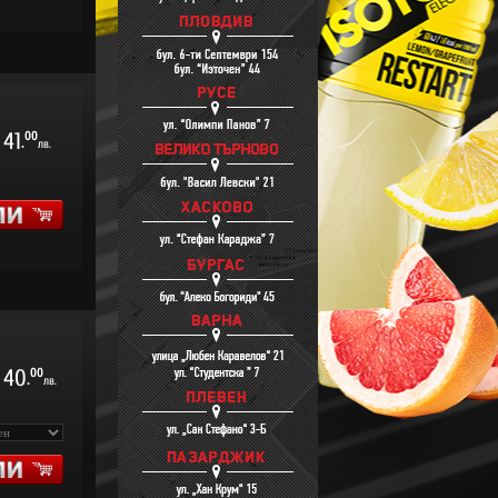
41
00
.
лв.
40
00
.
лв.