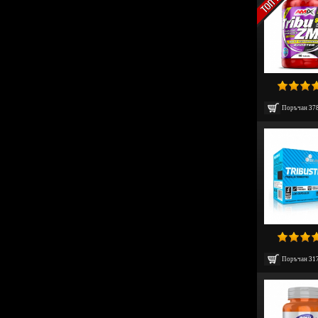
Поръчан
37
Поръчан
31