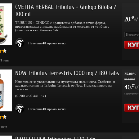
CVETITA HERBAL Tribulus + Ginkgo Biloba /
100 ml
20
/
45
.
€
TRIBULUS + GINKGO е хранителна добавка в течна форма,
представляваща уникална комбинация от екстракт от трибулус
(известен и като билката баб ...
Печелиш
40
промо точки
75
пъти
NOW Tribulus Terrestris 1000 mg / 180 Tabs
25.00%
53.690 €
Използва се за увеличаване на мускулната маса и сила. Свойства и
характеристики на Tribulus Terrestris от Now: Покачва нивата на
40
/
27
.
€
тестосте ...
Спестявате 
(0.200 кг./0.441 lbs.)
Печелиш
40
промо точки
3
пъти