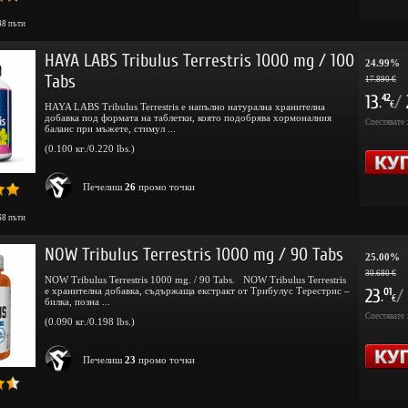
48
пъти
HAYA LABS Tribulus Terrestris 1000 mg / 100
24.99%
Tabs
17.890 €
13
/
42
.
€
HAYA LABS Tribulus Terrestris е напълно натурална хранителна
добавка под формата на таблетки, която подобрява хормоналния
Спестявате 
баланс при мъжете, стимул ...
(0.100 кг./0.220 lbs.)
Печелиш
26
промо точки
68
пъти
NOW Tribulus Terrestris 1000 mg / 90 Tabs
25.00%
30.680 €
NOW Tribulus Terrestris 1000 mg. / 90 Tabs. NOW Tribulus Terrestris
е хранителна добавка, съдържаща екстракт от Трибулус Терестрис –
23
/
01
.
€
билка, позна ...
Спестявате 
(0.090 кг./0.198 lbs.)
Печелиш
23
промо точки