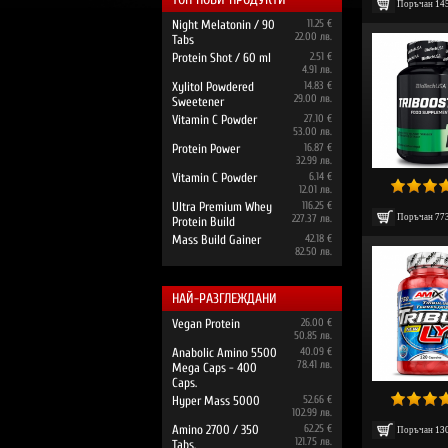
Поръчан
14
Night Melatonin / 90
11.25 €
22.00 лв.
Tabs
Protein Shot / 60 ml
2.51 €
4.91 лв.
Xylitol Powdered
14.83 €
29.00 лв.
Sweetener
Vitamin C Powder
27.10 €
53.00 лв.
Protein Power
16.87 €
32.99 лв.
Vitamin C Powder
6.14 €
12.01 лв.
Ultra Premium Whey
116.25 €
Поръчан
77
227.37 лв.
Protein Build
Mass Build Gainer
42.18 €
82.50 лв.
НАЙ-РАЗГЛЕЖДАНИ
Vegan Protein
26.00 €
50.85 лв.
Anabolic Amino 5500
40.09 €
78.41 лв.
Mega Caps - 400
Caps.
Hyper Mass 5000
52.66 €
102.99 лв.
Amino 2700 / 350
62.25 €
Поръчан
13
121.75 лв.
Tabs.