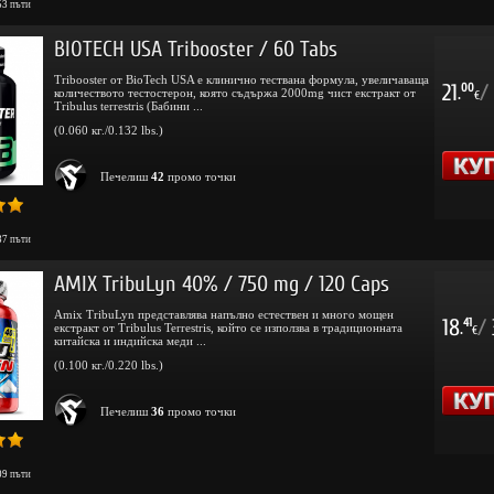
53
пъти
BIOTECH USA Tribooster / 60 Tabs
Tribooster от BioTech USA е клинично тествана формула, увеличаваща
21
/
00
количеството тестостерон, която съдържа 2000mg чист екстракт от
.
€
Tribulus terrestris (Бабини ...
(0.060 кг./0.132 lbs.)
Печелиш
42
промо точки
37
пъти
AMIX TribuLyn 40% / 750 mg / 120 Caps
Amix TribuLyn представлява напълно естествен и много мощен
18
/
41
екстракт от Tribulus Terrestris, който се използва в традиционната
.
€
китайска и индийска меди ...
(0.100 кг./0.220 lbs.)
Печелиш
36
промо точки
09
пъти