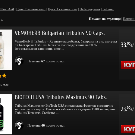
Име: А-Я
|
Цена: Евтино-скъпо
|
Цена: Скъпо-евтино
|
Най-продаван
|
Рейтинг
»
Покажи на страници
|
Покажи
VEMOHERB Bulgarian Tribulus 90 Caps.
VemoHerb ® Tribulus – Хранителна добавка, базирана на сух екстракт
33
/
90
от Български Tribulus Terrestris със съдържание на 60 %
.
€
фуростанолови сапонини, опре ...
Печелиш
67
промо точки
36
пъти
BIOTECH USA Tribulus Maximus 90 Tabs.
Tribulus Maximus oт BioTech USA е подсилена формула с клинично
23
/
00
тестван тестостерон. Във всяка таблетка се съдържа 1500 милиграма
.
€
Tribulus Terrestris. Свойства ...
Печелиш
46
промо точки