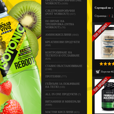
ПРЕДТРЕНИРОВЪЧНИ (PRE
WORKOUT)
(1030)
Сортирай по :
СЛЕДТРЕНИРОВЪЧНИ
(POST WORKOUT)
(157)
Страница :
1
2
ПО ВРЕМЕ НА
ТРЕНИРОВКА (INTRA
WORKOUT)
(70)
АМИНОКИСЕЛИНИ
(1642)
КРЕАТИНОВИ ПРОДУКТИ
(458)
КОНТРОЛИРАНЕ НА
ТЕГЛОТО И ОТСЛАБВАНЕ
(820)
СТАВНО ВЪЗСТАНОВЯВАНЕ
(1168)
Поръчан
46
ПРОТЕИНИ
(777)
ГЕЙНЪРИ ЗА ПОКАЧВАНЕ
НА ТЕГЛО
(133)
ALL IN ONE ПРОДУКТИ
(7)
ВИТАМИНИ И МИНЕРАЛИ
(4309)
МАСТНИ КИСЕЛИНИ
(621)