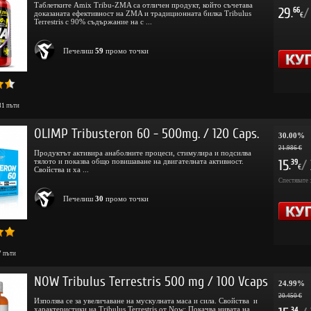
Таблетките Amix Tribu-ZMA са отличен продукт, който съчетава
29
/
66
доказаната ефективност на ZMA и традиционната билка Tribulus
.
€
Terrestris с 90% съдържание на с ...
Печелиш
59
промо точки
81
пъти
OLIMP Tribusteron 60 - 500mg. / 120 Caps.
30.00%
21.986 €
Продуктът активира анаболните процеси, стимулира и подсилва
тялото и показва общо повишаване на двигателната активност.
15
/
39
.
€
Свойства и ха ...
Спестявате 
Печелиш
30
промо точки
7
пъти
NOW Tribulus Terrestris 500 mg / 100 Vcaps
24.99%
20.450 €
Използва се за увеличаване на мускулната маса и сила. Свойства и
характеристики на Tribulus Terrestris от Now: Покачва нивата на
34