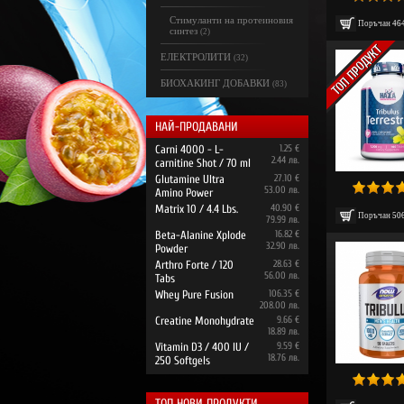
Стимуланти на протеиновия
Поръчан
46
синтез
(2)
ЕЛЕКТРОЛИТИ
(32)
БИОХАКИНГ ДОБАВКИ
(83)
НАЙ-ПРОДАВАНИ
Carni 4000 - L-
1.25 €
2.44 лв.
carnitine Shot / 70 ml
Glutamine Ultra
27.10 €
53.00 лв.
Amino Power
Matrix 10 / 4.4 Lbs.
40.90 €
Поръчан
50
79.99 лв.
Beta-Alanine Xplode
16.82 €
32.90 лв.
Powder
Arthro Forte / 120
28.63 €
56.00 лв.
Tabs
Whey Pure Fusion
106.35 €
208.00 лв.
Creatine Monohydrate
9.66 €
18.89 лв.
Vitamin D3 / 400 IU /
9.59 €
18.76 лв.
250 Softgels
ТОП НОВИ ПРОДУКТИ