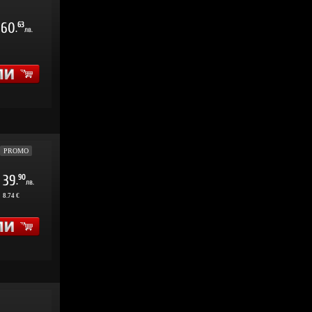
60
63
.
лв.
PROMO
39
90
.
лв.
:
8.74 €