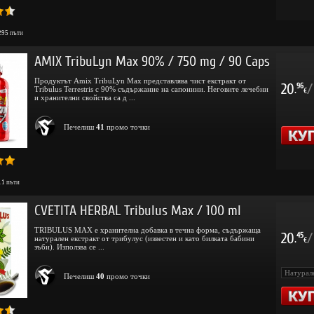
295
пъти
AMIX TribuLyn Max 90% / 750 mg / 90 Caps
Продуктът Amix TribuLyn Max представлява чист екстракт от
20
/
96
Tribulus Terrestris с 90% съдържание на сапонини. Неговите лечебни
.
€
и хранителни свойства са д ...
Печелиш
41
промо точки
11
пъти
CVETITA HERBAL Tribulus Max / 100 ml
TRIBULUS MAX е хранителна добавка в течна форма, съдържаща
20
/
45
натурален екстракт от трибулус (известен и като билката бабини
.
€
зъби). Използва се ...
Печелиш
40
промо точки