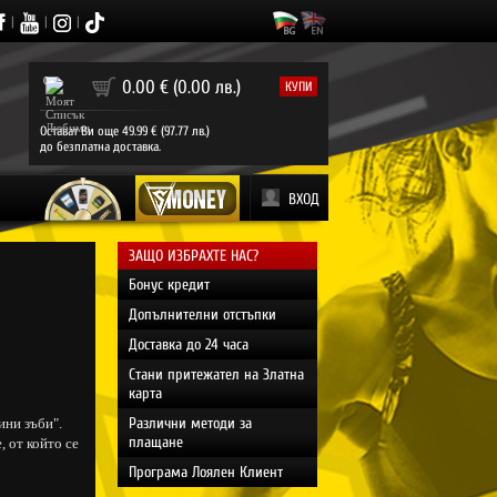
|
|
|
0
0.00 € (0.00 лв.)
КУПИ
Остават Ви още 49.99 € (97.77 лв.)
до безплатна доставка.
ВХОД
ЗАЩО ИЗБРАХТЕ НАС?
Бонус кредит
Допълнителни отстъпки
Доставка до 24 часа
Стани притежател на Златна
карта
Различни методи за
ини зъби".
плащане
 от който се
Програма Лоялен Клиент