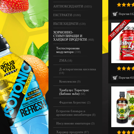
АНТИОКСИДАНТИ
(1031)
Поръчан
11
ЕКСТРАКТИ
(3590)
ВЪГЛЕХИДРАТИ
(120)
ХОРМОННО-
СТИМУЛИРАЩИ И
ХАРДКОР ПРОДУКТИ
(468)
Тестостеронови
модулатори
(238)
ZMA
(18)
Д-аспарагинова киселина
(14)
Поръчан
41
Комплексни
(9)
Трибулус Терестрис
(Бабини зъби)
(68)
Фадогия Агрестис
(2)
Естроген блокъри и
ароматазни инхибитори
(8)
Инсулинови имитатори
(3)
Хардкор продукти
(87)