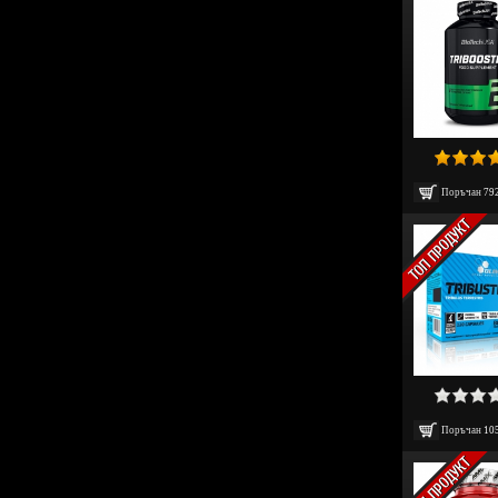
Поръчан
79
Поръчан
10