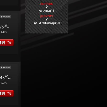
PROMO
26
25
.
лв.
:
4.47 €
PROMO
45
00
.
лв.
:
7.67 €