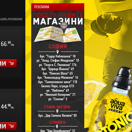
РЕКЛАМА
 само промоции
66
30
.
лв.
44
98
.
лв.