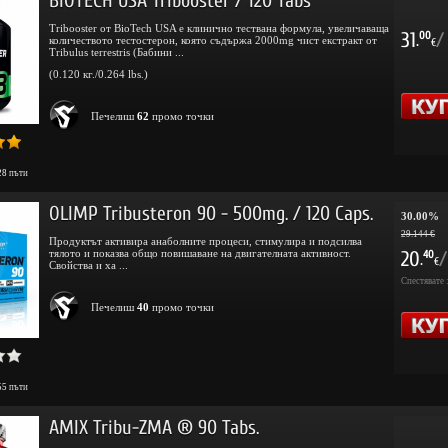
BIOTECH USA Tribooster / 120 Tabs
Tribooster от BioTech USA е клинично тествана формула, увеличаваща
31
/
00
количеството тестостерон, която съдържа 2000mg чист екстракт от
.
€
Tribulus terrestris (Бабини ...
(0.120 кг./0.264 lbs.)
Печелиш
62
промо точки
28
пъти
OLIMP Tribusteron 90 - 500mg. / 120 Caps.
30.00%
29.144 €
Продуктът активира анаболните процеси, стимулира и подсилва
тялото и показва общо повишаване на двигателната активност.
20
/
40
.
€
Свойства и ха ...
Спестявате 
Печелиш
40
промо точки
55
пъти
AMIX Tribu-ZMA ® 90 Tabs.