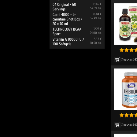
C4 Original / 60
29.65 €
57.99 лв.
Servings
Carni 4000 - L-
26.84 €
52.49 лв.
carnitine Shot Box /
20 x 70 ml
TECHNOLOGY BCAA
12.27 €
24.00 лв.
Sport
Vitamin A 10000 IU /
5.37 €
10.50 лв.
100 Softgels
Поръчан
16
Поръчан
50