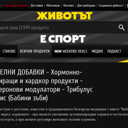
з
|
Проследи пратка
|
Доставка
|
Магазини
|
Контакт
|
Дистрибуция
|
Социална дейност
|
СТАКОВЕ
ВСИЧКИ ПРОДУКТИ
WEEKEND DEALS
МЕДИЯ
ПОДКАСТ
ЕЛНИ ДОБАВКИ - Хормонно-
иращи и хардкор продукти -
теронови модулатори - Трибулус
ис (Бабини зъби)
естрис е растение, известно в традиционната българска медицина с името "Баб
 върху хормоните - при мъжете увеличава лутеинизиращия хормон в тестисите,
тостерон, а при жените регулира женските полови хормони.