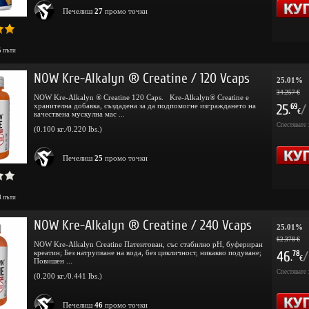
Печелиш
27
промо точки
5
пъти
NOW Kre-Alkalyn ® Creatine / 120 Vcaps
25.01%
34.257 €
NOW Kre-Alkalyn ® Creatine 120 Caps. Kre-Alkalyn® Creatine е
хранителна добавка, създадена за да подпомогне изграждането на
25
/
69
.
€
качествена мускулна мас ...
Спестявате 
(0.100 кг./0.220 lbs.)
Печелиш
25
промо точки
8
пъти
NOW Kre-Alkalyn ® Creatine / 240 Vcaps
25.01%
62.378 €
NOW Kre-Alkalyn Creatine Патентован, със стабилно pH, буфериран
креатин; Без натрупване на вода, без цикличност, никакво подуване;
46
/
78
.
€
Повишен ...
Спестявате 
(0.200 кг./0.441 lbs.)
Печелиш
46
промо точки