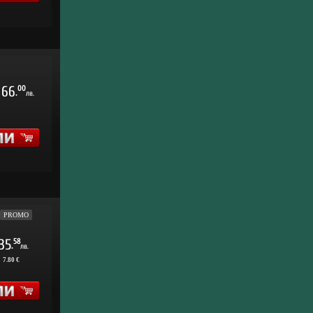
66
00
.
лв.
PROMO
35
58
.
лв.
:
7.80 €