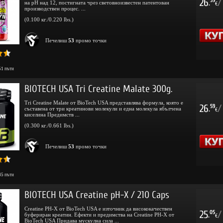
26
/
59
на pH над 12, постигната чрез световноизвестен патентован
.
€
производствен процес. ...
(0.100 кг./0.220 lbs.)
Печелиш
53
промо точки
51
пъти
BIOTECH USA Tri Creatine Malate 300g.
Tri Creatine Malate от BioTech USA представлява формула, която е
26
/
59
съставена от три креатинови молекули и една молекула ябълчена
.
€
киселина Предимств ...
(0.300 кг./0.661 lbs.)
Печелиш
53
промо точки
45
пъти
BIOTECH USA Creatine pH-X / 210 Caps
Creatine PH-X от BioTech USA е източник да висококачествен
25
/
05
буфериран креатин. Ефекти и предимства на Creatine PH-X от
.
€
BioTech USA Придава мускулна сила ...