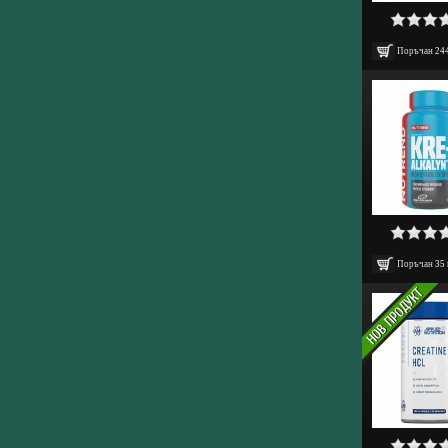
Поръчан
24
Поръчан
35