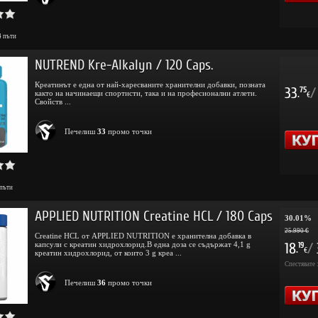
4
пъти
NUTREND Kre-Alkalyn / 120 Caps.
Креатинът е една от най-харесваните хранителни добавки, позната
33
/
75
както на начинаещи спортисти, така и на професионални атлети.
.
€
Свойств ...
Печелиш
33
промо точки
пъти
APPLIED NUTRITION Creatine HCL / 180 Caps
30.01%
25.990 €
Creatine HCL от APPLIED NUTRITION е хранителна добавка в
капсули с креатин хидрохлорид.В една доза се съдържат 4,1 g
18
/
19
.
€
креатин хидрохлорид, от които 3 g креа ...
Спестявате 
Печелиш
36
промо точки