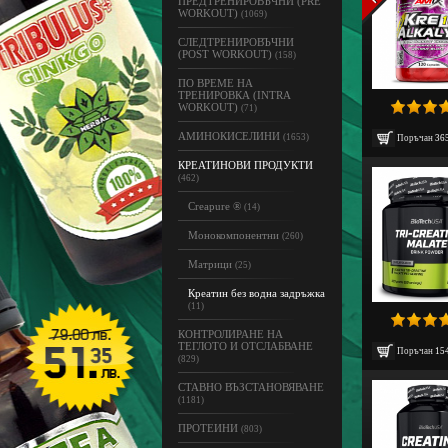
ПРЕДТРЕНИРОВЪЧНИ (PRE
WORKOUT)
(1069)
СЛЕДТРЕНИРОВЪЧНИ
(POST WORKOUT)
(158)
ПО ВРЕМЕ НА
ТРЕНИРОВКА (INTRA
WORKOUT)
(71)
АМИНОКИСЕЛИНИ
(1653)
Поръчан
36
КРЕАТИНОВИ ПРОДУКТИ
(462)
Creapure ®
(14)
Монокомпонентни
(260)
Матрици
(25)
Креатин без водна задръжка
(11)
КОНТРОЛИРАНЕ НА
ТЕГЛОТО И ОТСЛАБВАНЕ
Поръчан
15
(829)
СТАВНО ВЪЗСТАНОВЯВАНЕ
(1181)
ПРОТЕИНИ
(803)