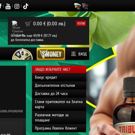
|
|
|
0
0.00 € (0.00 лв.)
КУПИ
Остават Ви още 49.99 € (97.77 лв.)
до безплатна доставка.
ВХОД
ЗАЩО ИЗБРАХТЕ НАС?
Бонус кредит
Допълнителни отстъпки
Доставка до 24 часа
Стани притежател на Златна
карта
 само промоции
Различни методи за
плащане
Програма Лоялен Клиент