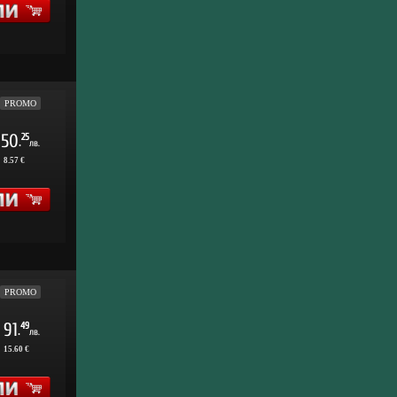
PROMO
50
25
.
лв.
:
8.57 €
PROMO
91
49
.
лв.
:
15.60 €