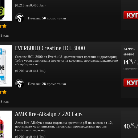
(0.210 кг./0.463 lbs.)
Печелиш
50
промо точки
35
пъти
EVERBUILD Creatine HCL 3000
24.99%
18.918 €
Creatine HCL 3000 от Everbuild доставя чист креатин хидрохлорид.
Той е усъвършенствана формула на креатина, доставяща максимално
14
/
19
.
€
абсорбиране от ...
Спестявате 
(0.200 кг./0.441 lbs.)
Печелиш
28
промо точки
29
пъти
AMIX Kre-Alkalyn / 220 Caps
Amix Kre-Alkalyn е нова форма на креатин с рН по-високо от 12,
40
90
постигнато чрез уникален, патентован производствен процес.
.
€
Свойства и характер ...
(0.200 кг./0.441 lbs.)