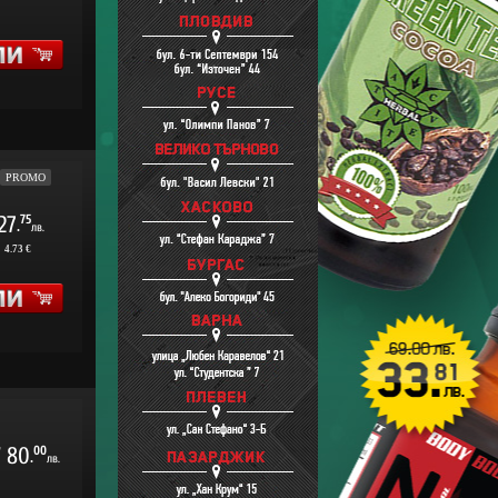
PROMO
27
75
.
лв.
:
4.73 €
/
80
00
.
лв.