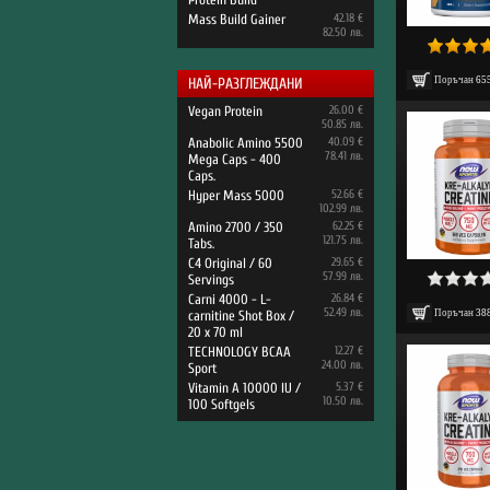
Mass Build Gainer
42.18 €
82.50 лв.
Поръчан
65
НАЙ-РАЗГЛЕЖДАНИ
Vegan Protein
26.00 €
50.85 лв.
Anabolic Amino 5500
40.09 €
78.41 лв.
Mega Caps - 400
Caps.
Hyper Mass 5000
52.66 €
102.99 лв.
Amino 2700 / 350
62.25 €
121.75 лв.
Tabs.
C4 Original / 60
29.65 €
57.99 лв.
Servings
Carni 4000 - L-
26.84 €
52.49 лв.
carnitine Shot Box /
Поръчан
38
20 x 70 ml
TECHNOLOGY BCAA
12.27 €
24.00 лв.
Sport
Vitamin A 10000 IU /
5.37 €
10.50 лв.
100 Softgels