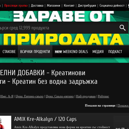
з
|
Проследи пратка
|
Доставка
|
Магазини
|
Контакт
|
Дистрибуция
|
Социална дейност
|
СТАКОВЕ
ВСИЧКИ ПРОДУКТИ
WEEKEND DEALS
МЕДИЯ
ПОДКАСТ
ЕЛНИ ДОБАВКИ - Креатинови
ти - Креатин без водна задръжка
Име: А-Я
|
Цена: Евтино-скъпо
|
Цена: Скъпо-евтино
|
Най-продаван
|
Рейтинг
Покажи на страници
|
Покажи
AMIX Kre-Alkalyn / 120 Caps
Amix Kre-Alkalyn представлява нова форма на креатин със стойност