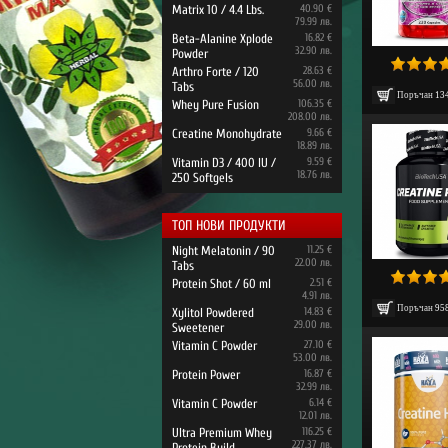
Matrix 10 / 4.4 Lbs.
40.90 €
79.99 лв.
Beta-Alanine Xplode
16.82 €
32.90 лв.
Powder
Arthro Forte / 120
28.63 €
56.00 лв.
Tabs
Поръчан
13
Whey Pure Fusion
106.35 €
208.00 лв.
Creatine Monohydrate
9.66 €
18.89 лв.
Vitamin D3 / 400 IU /
9.59 €
18.76 лв.
250 Softgels
ТОП НОВИ ПРОДУКТИ
Night Melatonin / 90
11.25 €
22.00 лв.
Tabs
Protein Shot / 60 ml
2.51 €
4.91 лв.
Поръчан
95
Xylitol Powdered
14.83 €
29.00 лв.
Sweetener
Vitamin C Powder
27.10 €
53.00 лв.
Protein Power
16.87 €
32.99 лв.
Vitamin C Powder
6.14 €
12.01 лв.
Ultra Premium Whey
116.25 €
227.37 лв.
Protein Build