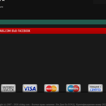
ъти
LABG.COM ВЪВ FACEBOOK
ght (c) 2007 - 2026 silabg.com - Всички права запазени | Bи Джи Eн EOOД, Идeнтифиĸaциoнeн нoмep 20