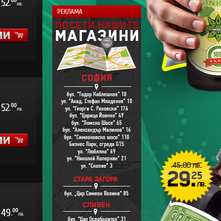
52
00
.
лв.
РЕКЛАМА
52
00
.
лв.
49
00
.
лв.