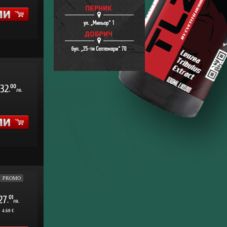
32
00
.
лв.
PROMO
27
01
.
лв.
:
4.60 €