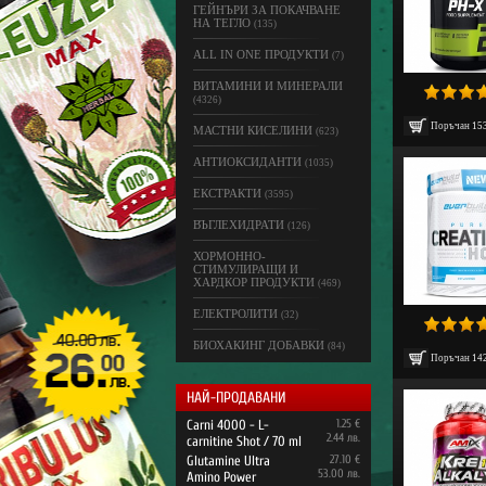
ГЕЙНЪРИ ЗА ПОКАЧВАНЕ
НА ТЕГЛО
(135)
ALL IN ONE ПРОДУКТИ
(7)
ВИТАМИНИ И МИНЕРАЛИ
(4326)
Поръчан
15
МАСТНИ КИСЕЛИНИ
(623)
АНТИОКСИДАНТИ
(1035)
ЕКСТРАКТИ
(3595)
ВЪГЛЕХИДРАТИ
(126)
ХОРМОННО-
СТИМУЛИРАЩИ И
ХАРДКОР ПРОДУКТИ
(469)
ЕЛЕКТРОЛИТИ
(32)
БИОХАКИНГ ДОБАВКИ
(84)
Поръчан
14
НАЙ-ПРОДАВАНИ
Carni 4000 - L-
1.25 €
2.44 лв.
carnitine Shot / 70 ml
Glutamine Ultra
27.10 €
53.00 лв.
Amino Power