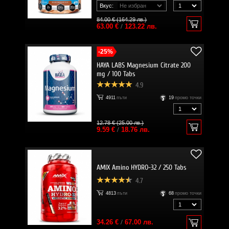
Вкус:
84.00 € (164.29 лв.)
63.00 €
/
123.22 лв.
-25%
HAYA LABS Magnesium Citrate 200
mg / 100 Tabs
4.9
4911
пъти
19
промо точки
12.78 € (25.00 лв.)
9.59 €
/
18.76 лв.
AMIX Amino HYDRO-32 / 250 Tabs
4.7
4813
пъти
68
промо точки
34.26 €
/
67.00 лв.