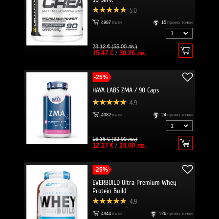
5.0
4987
пъти
15
промо точки
28.12 € (55.00 лв.)
15.47 €
/
30.26 лв.
-25%
HAYA LABS ZMA / 90 Caps
4.9
4982
пъти
24
промо точки
16.36 € (32.00 лв.)
12.27 €
/
24.00 лв.
-25%
EVERBUILD Ultra Premium Whey
Protein Build
4.9
4944
пъти
126
промо точки