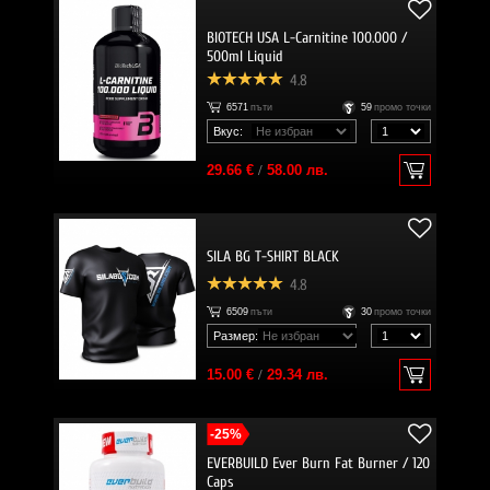
BIOTECH USA L-Carnitine 100.000 /
500ml Liquid
4.8
6571
пъти
59
промо точки
Вкус:
29.66 €
/
58.00 лв.
SILA BG T-SHIRT BLACK
4.8
6509
пъти
30
промо точки
Размер:
15.00 €
/
29.34 лв.
-25%
EVERBUILD Ever Burn Fat Burner / 120
Caps