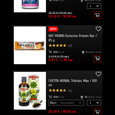
4741
пъти
30
промо точки
20.45 € (40.00 лв.)
15.34 €
/
30.00 лв.
-60%
HOT PROMO Exclusive Protein Bar /
85 g
4.8
4692
пъти
0
промо точки
2.43 € (4.75 лв.)
0.97 €
/
1.90 лв.
CVETITA HERBAL Tribulus Max / 100
ml
4.6
4648
пъти
40
промо точки
Вкус:
20.45 €
/
40.00 лв.