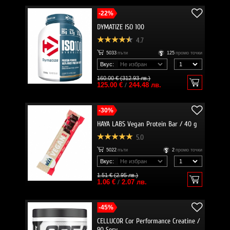
-22%
DYMATIZE ISO 100
4.7
5033
пъти
125
промо точки
Вкус:
160.00 € (312.93 лв.)
125.00 €
/
244.48 лв.
-30%
HAYA LABS Vegan Protein Bar / 40 g
5.0
5022
пъти
2
промо точки
Вкус:
1.51 € (2.95 лв.)
1.06 €
/
2.07 лв.
-45%
CELLUCOR Cor Performance Creatine /
90 Serv.