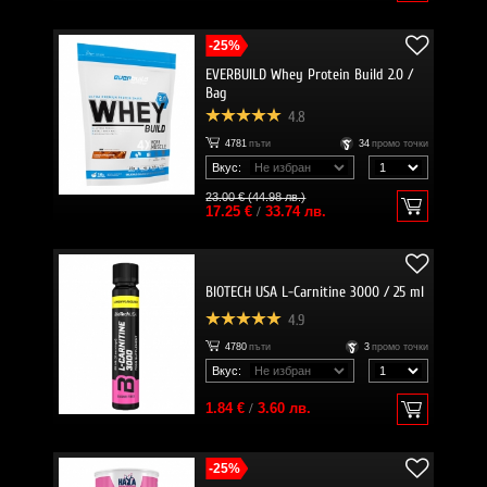
-25%
EVERBUILD Whey Protein Build 2.0 /
Bag
4.8
4781
пъти
34
промо точки
Вкус:
23.00 € (44.98 лв.)
17.25 €
/
33.74 лв.
BIOTECH USA L-Carnitine 3000 / 25 ml
4.9
4780
пъти
3
промо точки
Вкус:
1.84 €
/
3.60 лв.
-25%