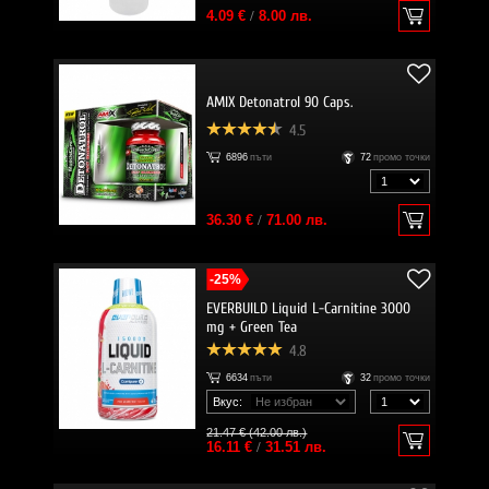
4.09 €
/
8.00 лв.
AMIX Detonatrol 90 Caps.
4.5
6896
пъти
72
промо точки
36.30 €
/
71.00 лв.
-25%
EVERBUILD Liquid L-Carnitine 3000
mg + Green Tea
4.8
6634
пъти
32
промо точки
Вкус:
21.47 € (42.00 лв.)
16.11 €
/
31.51 лв.