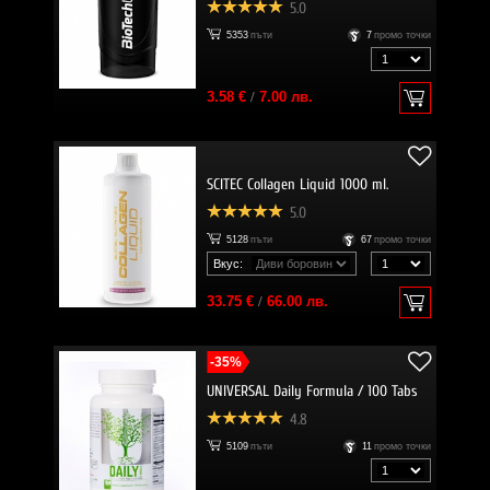
5.0
5353
пъти
7
промо точки
3.58 €
/
7.00 лв.
SCITEC Collagen Liquid 1000 ml.
5.0
5128
пъти
67
промо точки
Вкус:
33.75 €
/
66.00 лв.
-35%
UNIVERSAL Daily Formula / 100 Tabs
4.8
5109
пъти
11
промо точки