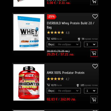
1.08 €
/
2.11 лв.
-25%
EVERBUILD Whey Protein Build 2.0 /
Bag
4.8
6253
пъти
58
промо точки
Вкус:
39.00 € (76.28 лв.)
29.25 €
/
57.21 лв.
AMIX 100% Predator Protein
4.7
6170
пъти
165
промо точки
Вкус:
82.83 €
/
162.00 лв.