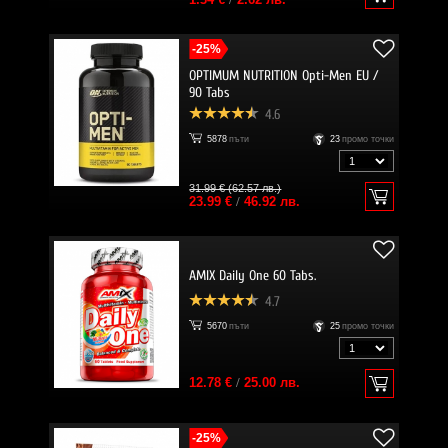
-25%
OPTIMUM NUTRITION Opti-Men EU /
90 Tabs
4.6
5878
пъти
23
промо точки
31.99 € (62.57 лв.)
23.99 €
/
46.92 лв.
AMIX Daily One 60 Tabs.
4.7
5670
пъти
25
промо точки
12.78 €
/
25.00 лв.
-25%