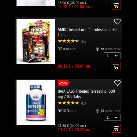
18.00 € (35.20 лв.)
11.70 €
/
22.88 лв.
AMIX ThermoCore ™ Professional 90
Caps.
4.6
5094
пъти
56
промо точки
28.12 €
/
55.00 лв.
-25%
HAYA LABS Tribulus Terrestris 1000
mg / 100 Tabs
4.9
5071
пъти
26
промо точки
17.89 € (34.99 лв.)
13.42 €
/
26.25 лв.