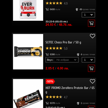
4.9
6408
пъти
49
промо точки
33.23 € (65.00 лв.)
24.93 €
/
48.76 лв.
SCITEC Choco Pro Bar / 50 g
5.0
6398
пъти
4
промо точки
Вкус:
2.05 €
/
4.00 лв.
-50%
HOT PROMO ZeroHero Protein Bar / 65
g
4.7
6378
пъти
1
промо точки
2.15 € (4.21 лв.)