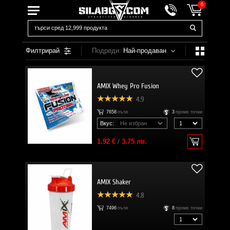
0
Филтрирай
Подреди:
Най-продаван
AMIX Whey Pro Fusion
4.9
7658
пъти
3
промо точки
Вкус:
1.92 €
/
3.75 лв.
AMIX Shaker
4.8
7496
пъти
8
промо точки