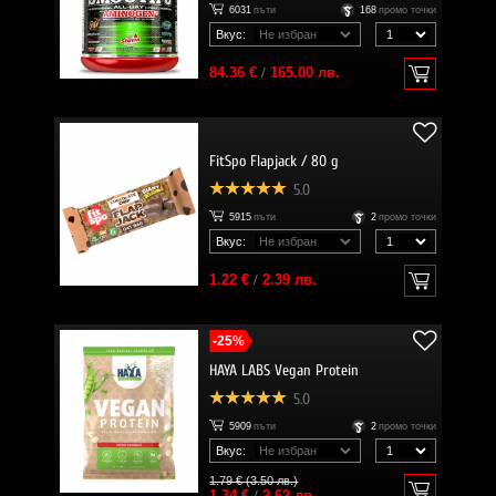
6031
пъти
168
промо точки
Вкус:
84.36 €
/
165.00 лв.
FitSpo Flapjack / 80 g
5.0
5915
пъти
2
промо точки
Вкус:
1.22 €
/
2.39 лв.
-25%
HAYA LABS Vegan Protein
5.0
5909
пъти
2
промо точки
Вкус:
1.79 € (3.50 лв.)
1.34 €
/
2.62 лв.