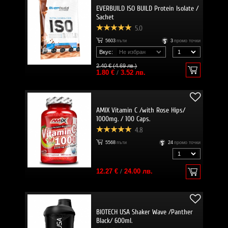
EVERBUILD ISO BUILD Protein Isolate /
Sachet
5.0
5603
пъти
3
промо точки
Вкус:
2.40 € (4.69 лв.)
1.80 €
/
3.52 лв.
AMIX Vitamin C /with Rose Hips/
1000mg. / 100 Caps.
4.8
5568
пъти
24
промо точки
12.27 €
/
24.00 лв.
BIOTECH USA Shaker Wave /Panther
Black/ 600ml.