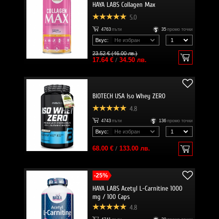
HAYA LABS Collagen Max
5.0
4763
пъти
35
промо точки
Вкус:
23.52 € (46.00 лв.)
17.64 €
/
34.50 лв.
BIOTECH USA Iso Whey ZERO
4.8
4743
пъти
136
промо точки
Вкус:
68.00 €
/
133.00 лв.
-25%
HAYA LABS Acetyl L-Carnitine 1000
mg / 100 Caps
4.8