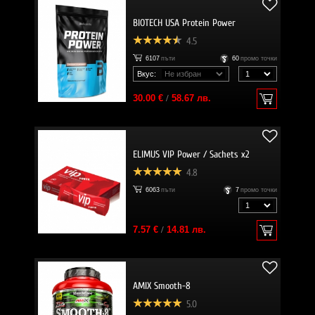
BIOTECH USA Protein Power
4.5
6107
пъти
60
промо точки
Вкус:
30.00 €
/
58.67 лв.
ELIMUS VIP Power / Sachets x2
4.8
6063
пъти
7
промо точки
7.57 €
/
14.81 лв.
AMIX Smooth-8
5.0