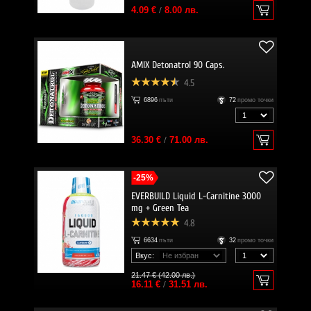
4.09 €
/
8.00 лв.
AMIX Detonatrol 90 Caps.
4.5
6896
пъти
72
промо точки
36.30 €
/
71.00 лв.
-25%
EVERBUILD Liquid L-Carnitine 3000
mg + Green Tea
4.8
6634
пъти
32
промо точки
Вкус:
21.47 € (42.00 лв.)
16.11 €
/
31.51 лв.