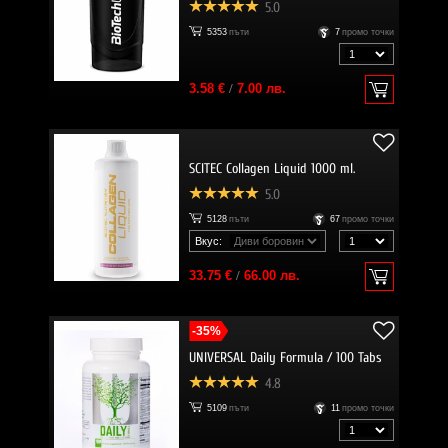
5.0
5353
пъти
7
промо точки
3.58 €
/
7.00 лв.
SCITEC Collagen Liquid 1000 ml.
5.0
5128
пъти
67
промо точки
Вкус:
33.75 €
/
66.00 лв.
-35%
UNIVERSAL Daily Formula / 100 Tabs
4.8
5109
пъти
11
промо точки