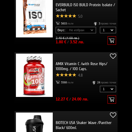
EVERBUILD ISO BUILD Protein Isolate /
Sachet
5.0
5603
пъти
3
промо точки
Вкус:
2.40 € (4.69 лв.)
1.80 €
/
3.52 лв.
AMIX Vitamin C /with Rose Hips/
1000mg. / 100 Caps.
4.8
5568
пъти
24
промо точки
12.27 €
/
24.00 лв.
BIOTECH USA Shaker Wave /Panther
Black/ 600ml.