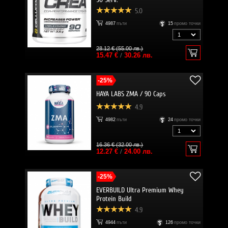
5.0
4987
пъти
15
промо точки
28.12 € (55.00 лв.)
15.47 €
/
30.26 лв.
-25%
HAYA LABS ZMA / 90 Caps
4.9
4982
пъти
24
промо точки
16.36 € (32.00 лв.)
12.27 €
/
24.00 лв.
-25%
EVERBUILD Ultra Premium Whey
Protein Build
4.9
4944
пъти
126
промо точки