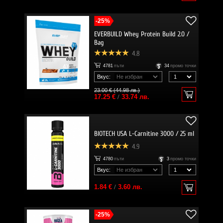
-25%
EVERBUILD Whey Protein Build 2.0 /
Bag
4.8
4781
пъти
34
промо точки
Вкус:
23.00 € (44.98 лв.)
17.25 €
/
33.74 лв.
BIOTECH USA L-Carnitine 3000 / 25 ml
4.9
4780
пъти
3
промо точки
Вкус:
1.84 €
/
3.60 лв.
-25%