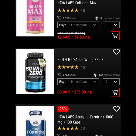
HAYA LABS Collagen Max
5.0
4763
пъти
35
промо точки
Вкус:
23.52 € (46.00 лв.)
17.64 €
/
34.50 лв.
BIOTECH USA Iso Whey ZERO
4.8
4743
пъти
136
промо точки
Вкус:
68.00 €
/
133.00 лв.
-25%
HAYA LABS Acetyl L-Carnitine 1000
mg / 100 Caps
4.8