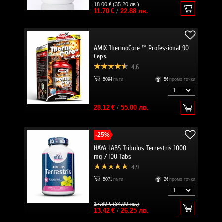
18.00 € (35.20 лв.)
11.70 €
/
22.88 лв.
AMIX ThermoCore ™ Professional 90
Caps.
4.6
5094
пъти
56
промо точки
28.12 €
/
55.00 лв.
-25%
HAYA LABS Tribulus Terrestris 1000
mg / 100 Tabs
4.9
5071
пъти
26
промо точки
17.89 € (34.99 лв.)
13.42 €
/
26.25 лв.