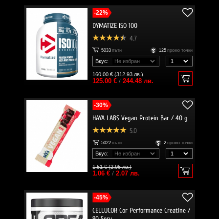
-22%
DYMATIZE ISO 100
4.7
5033
пъти
125
промо точки
Вкус:
160.00 € (312.93 лв.)
125.00 €
/
244.48 лв.
-30%
HAYA LABS Vegan Protein Bar / 40 g
5.0
5022
пъти
2
промо точки
Вкус:
1.51 € (2.95 лв.)
1.06 €
/
2.07 лв.
-45%
CELLUCOR Cor Performance Creatine /
90 Serv.