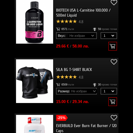
BIOTECH USA L-Carnitine 100.000 /
500ml Liquid
4.8
6571
пъти
59
промо точки
Вкус:
29.66 €
/
58.00 лв.
SILA BG T-SHIRT BLACK
4.8
6509
пъти
30
промо точки
Размер:
15.00 €
/
29.34 лв.
-25%
EVERBUILD Ever Burn Fat Burner / 120
Caps