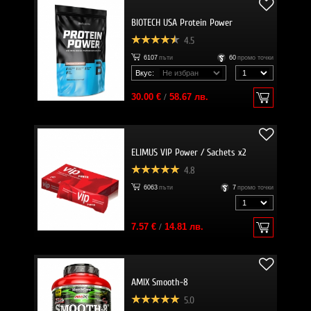
BIOTECH USA Protein Power
4.5
6107
пъти
60
промо точки
Вкус:
30.00 €
/
58.67 лв.
ELIMUS VIP Power / Sachets x2
4.8
6063
пъти
7
промо точки
7.57 €
/
14.81 лв.
AMIX Smooth-8
5.0