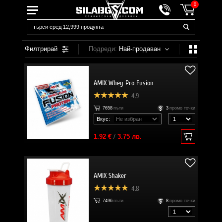
0
Филтрирай
Подреди:
Най-продаван
AMIX Whey Pro Fusion
4.9
7658
пъти
3
промо точки
Вкус:
1.92 €
/
3.75 лв.
AMIX Shaker
4.8
7496
пъти
8
промо точки