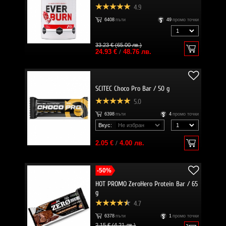
4.9
6408
пъти
49
промо точки
33.23 € (65.00 лв.)
24.93 €
/
48.76 лв.
SCITEC Choco Pro Bar / 50 g
5.0
6398
пъти
4
промо точки
Вкус:
2.05 €
/
4.00 лв.
-50%
HOT PROMO ZeroHero Protein Bar / 65
g
4.7
6378
пъти
1
промо точки
2.15 € (4.21 лв.)