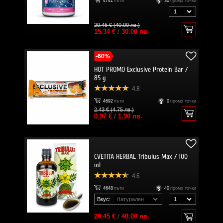
4741
пъти
30
промо точки
20.45 € (40.00 лв.)
15.34 €
/
30.00 лв.
-60%
HOT PROMO Exclusive Protein Bar /
85 g
4.8
4692
пъти
0
промо точки
2.43 € (4.75 лв.)
0.97 €
/
1.90 лв.
CVETITA HERBAL Tribulus Max / 100
ml
4.6
4648
пъти
40
промо точки
Вкус:
20.45 €
/
40.00 лв.