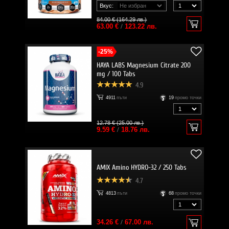
Вкус:
84.00 € (164.29 лв.)
63.00 €
/
123.22 лв.
-25%
HAYA LABS Magnesium Citrate 200
mg / 100 Tabs
4.9
4911
пъти
19
промо точки
12.78 € (25.00 лв.)
9.59 €
/
18.76 лв.
AMIX Amino HYDRO-32 / 250 Tabs
4.7
4813
пъти
68
промо точки
34.26 €
/
67.00 лв.