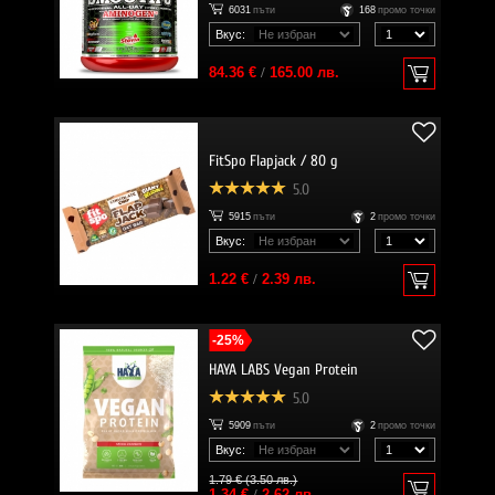
6031
пъти
168
промо точки
Вкус:
84.36 €
/
165.00 лв.
FitSpo Flapjack / 80 g
5.0
5915
пъти
2
промо точки
Вкус:
1.22 €
/
2.39 лв.
-25%
HAYA LABS Vegan Protein
5.0
5909
пъти
2
промо точки
Вкус:
1.79 € (3.50 лв.)
1.34 €
/
2.62 лв.