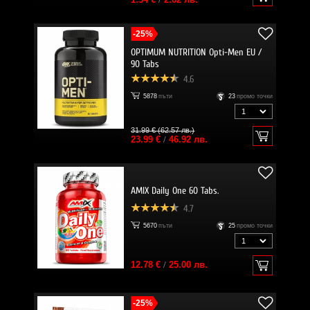
-25%
OPTIMUM NUTRITION Opti-Men EU /
90 Tabs
4.6
5878
пъти
23
промо точки
31.99 € (62.57 лв.)
23.99 €
/
46.92 лв.
AMIX Daily One 60 Tabs.
4.7
5670
пъти
25
промо точки
12.78 €
/
25.00 лв.
-25%