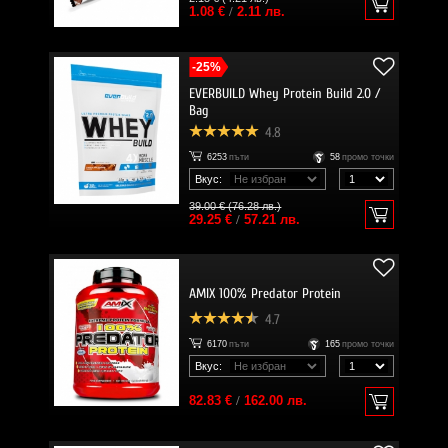
1.08 €
/
2.11 лв.
-25%
EVERBUILD Whey Protein Build 2.0 /
Bag
4.8
6253
пъти
58
промо точки
Вкус:
39.00 € (76.28 лв.)
29.25 €
/
57.21 лв.
AMIX 100% Predator Protein
4.7
6170
пъти
165
промо точки
Вкус:
82.83 €
/
162.00 лв.