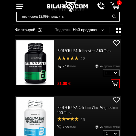
0
Филтрирай
Подреди:
Най-продаван
BIOTECH USA Tribooster / 60 Tabs
4.8
7738
пъти
42
промо точки
21.00 €
BIOTECH USA Calcium Zinc Magnesium
100 Tabs.
4.9
7700
пъти
22
промо точки