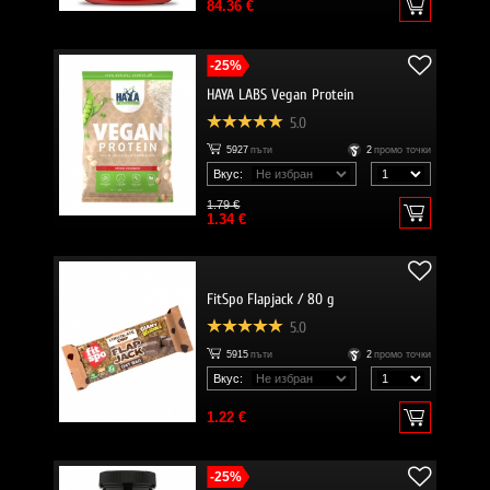
84.36 €
-25%
HAYA LABS Vegan Protein
5.0
5927
пъти
2
промо точки
Вкус:
1.79 €
1.34 €
FitSpo Flapjack / 80 g
5.0
5915
пъти
2
промо точки
Вкус:
1.22 €
-25%