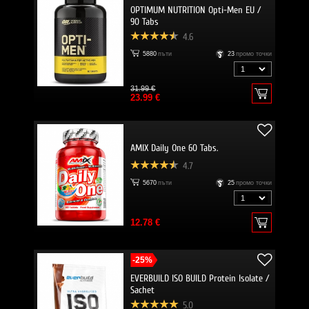
OPTIMUM NUTRITION Opti-Men EU /
90 Tabs
4.6
5880
пъти
23
промо точки
31.99 €
23.99 €
AMIX Daily One 60 Tabs.
4.7
5670
пъти
25
промо точки
12.78 €
-25%
EVERBUILD ISO BUILD Protein Isolate /
Sachet
5.0