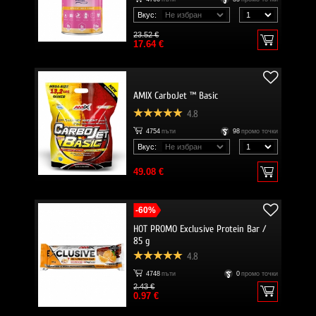
Вкус:
23.52 €
17.64 €
AMIX CarboJet ™ Basic
4.8
4754
пъти
98
промо точки
Вкус:
49.08 €
-60%
HOT PROMO Exclusive Protein Bar /
85 g
4.8
4748
пъти
0
промо точки
2.43 €
0.97 €