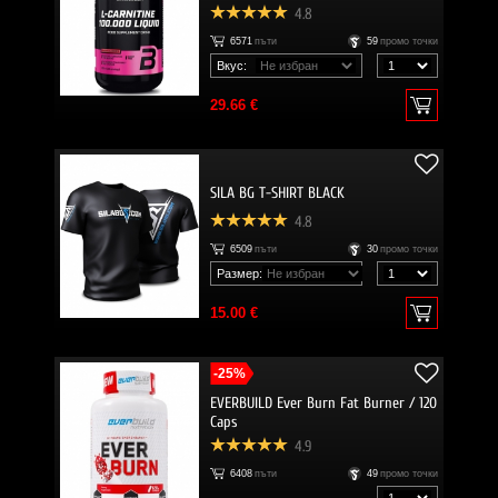
4.8
6571
пъти
59
промо точки
Вкус:
29.66 €
SILA BG T-SHIRT BLACK
4.8
6509
пъти
30
промо точки
Размер:
15.00 €
-25%
EVERBUILD Ever Burn Fat Burner / 120
Caps
4.9
6408
пъти
49
промо точки