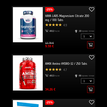
-25%
HAYA LABS Magnesium Citrate 200
mg / 100 Tabs
4.9
4912
пъти
19
промо точки
12.78 €
9.59 €
AMIX Amino HYDRO-32 / 250 Tabs
4.7
4813
пъти
68
промо точки
34.26 €
-25%