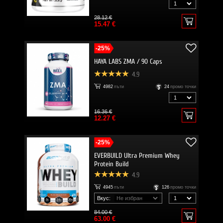
28.12 €
15.47 €
-25%
HAYA LABS ZMA / 90 Caps
4.9
4982
пъти
24
промо точки
16.36 €
12.27 €
-25%
EVERBUILD Ultra Premium Whey
Protein Build
4.9
4945
пъти
126
промо точки
Вкус:
84.00 €
63.00 €