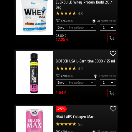
EVERBUILD Whey Protein Build 2.0 /
Bag
4.8
4781
пъти
34
промо точки
Вкус:
23.00 €
17.25 €
BIOTECH USA L-Carnitine 3000 / 25 ml
4.9
4780
пъти
3
промо точки
Вкус:
1.84 €
-25%
HAYA LABS Collagen Max
5.0
4766
пъти
35
промо точки