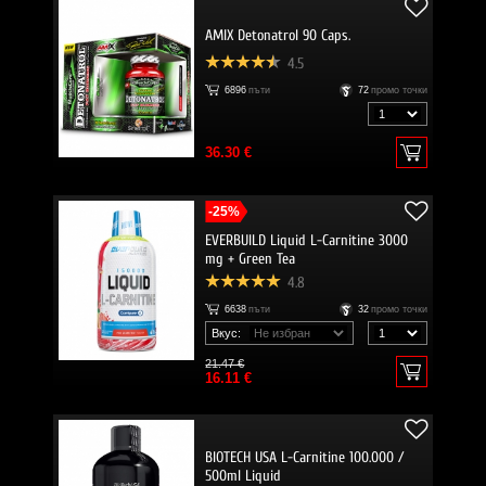
AMIX Detonatrol 90 Caps.
4.5
6896
пъти
72
промо точки
36.30 €
-25%
EVERBUILD Liquid L-Carnitine 3000
mg + Green Tea
4.8
6638
пъти
32
промо точки
Вкус:
21.47 €
16.11 €
BIOTECH USA L-Carnitine 100.000 /
500ml Liquid