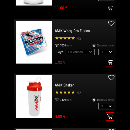
11.00 €
AMIX Whey Pro Fusion
4.9
7658
пъти
3
промо точки
Вкус:
1.92 €
AMIX Shaker
4.8
7496
пъти
8
промо точки
4.09 €