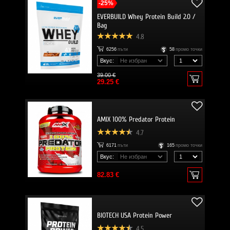
-25%
EVERBUILD Whey Protein Build 2.0 /
Bag
4.8
6256
пъти
58
промо точки
Вкус:
39.00 €
29.25 €
AMIX 100% Predator Protein
4.7
6171
пъти
165
промо точки
Вкус:
82.83 €
BIOTECH USA Protein Power
4.5