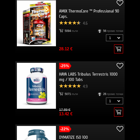
AMIX ThermoCore ™ Professional 90
Caps.
4.6
5094
пъти
56
промо точки
28.12 €
-25%
HAYA LABS Tribulus Terrestris 1000
mg / 100 Tabs
4.9
5071
пъти
26
промо точки
17.89 €
13.42 €
-22%
DYMATIZE ISO 100