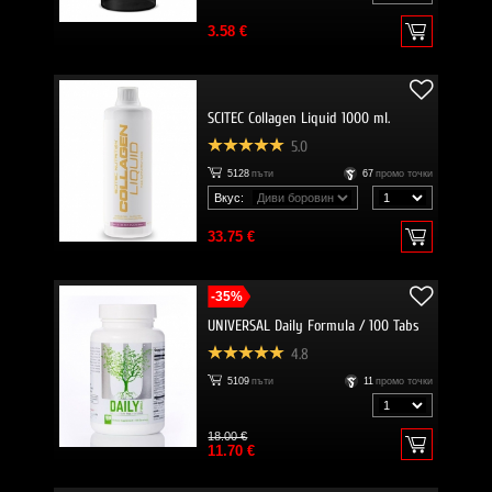
3.58 €
SCITEC Collagen Liquid 1000 ml.
5.0
5128
пъти
67
промо точки
Вкус:
33.75 €
-35%
UNIVERSAL Daily Formula / 100 Tabs
4.8
5109
пъти
11
промо точки
18.00 €
11.70 €