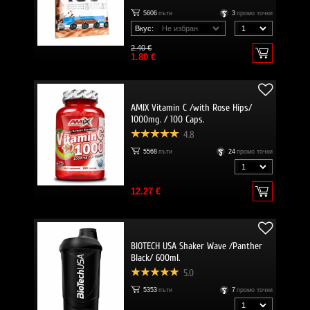
5606
пъти
3
промо точки
Вкус:
2.40 €
1.80 €
AMIX Vitamin C /with Rose Hips/
1000mg. / 100 Caps.
4.8
5568
пъти
24
промо точки
12.27 €
BIOTECH USA Shaker Wave /Panther
Black/ 600ml.
5.0
5353
пъти
7
промо точки