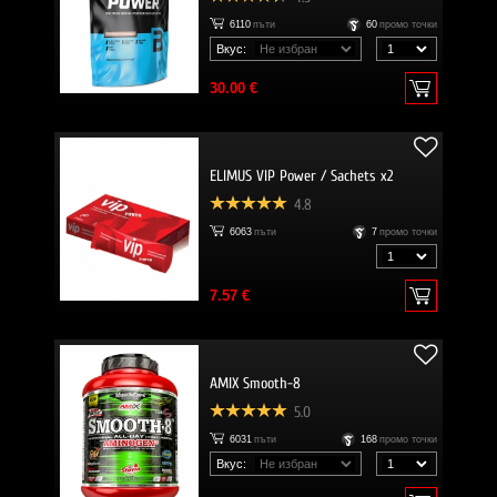
6110
пъти
60
промо точки
Вкус:
30.00 €
ELIMUS VIP Power / Sachets x2
4.8
6063
пъти
7
промо точки
7.57 €
AMIX Smooth-8
5.0
6031
пъти
168
промо точки
Вкус: