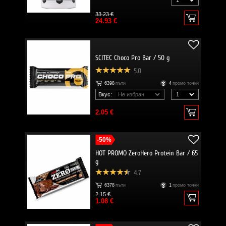
33.23 €
24.93 €
SCITEC Choco Pro Bar / 50 g
5.0
6398
пъти
4
промо точки
Вкус:
2.05 €
-50%
HOT PROMO ZeroHero Protein Bar / 65
g
4.7
6378
пъти
1
промо точки
2.15 €
1.08 €