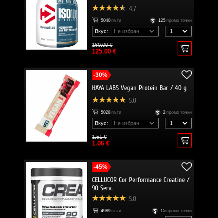
4.7
5040
пъти
125
промо точки
Вкус:
160.00 €
125.00 €
-30%
HAYA LABS Vegan Protein Bar / 40 g
5.0
5028
пъти
2
промо точки
Вкус:
1.51 €
1.06 €
-45%
CELLUCOR Cor Performance Creatine /
90 Serv.
5.0
4989
пъти
15
промо точки